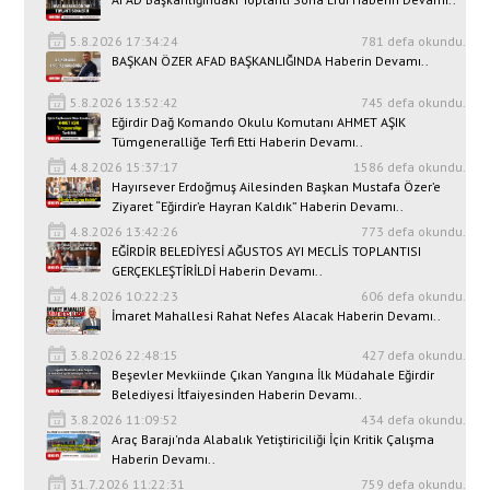
5.8.2026 17:34:24
781 defa okundu.
BAŞKAN ÖZER AFAD BAŞKANLIĞINDA Haberin Devamı..
5.8.2026 13:52:42
745 defa okundu.
Eğirdir Dağ Komando Okulu Komutanı AHMET AŞIK
Tümgeneralliğe Terfi Etti Haberin Devamı..
4.8.2026 15:37:17
1586 defa okundu.
Hayırsever Erdoğmuş Ailesinden Başkan Mustafa Özer’e
Ziyaret “Eğirdir’e Hayran Kaldık” Haberin Devamı..
4.8.2026 13:42:26
773 defa okundu.
EĞİRDİR BELEDİYESİ AĞUSTOS AYI MECLİS TOPLANTISI
GERÇEKLEŞTİRİLDİ Haberin Devamı..
4.8.2026 10:22:23
606 defa okundu.
İmaret Mahallesi Rahat Nefes Alacak Haberin Devamı..
3.8.2026 22:48:15
427 defa okundu.
Beşevler Mevkiinde Çıkan Yangına İlk Müdahale Eğirdir
Belediyesi İtfaiyesinden Haberin Devamı..
3.8.2026 11:09:52
434 defa okundu.
Araç Barajı'nda Alabalık Yetiştiriciliği İçin Kritik Çalışma
Haberin Devamı..
31.7.2026 11:22:31
759 defa okundu.