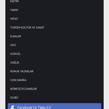
EĞİTİM
TARIM
VEFAT
TURİZM KÜLTÜR VE SANAT
İLANLAR
SDÜ
GÜNCEL
SAĞLIK
KONUK YAZARLAR
SON DAKİKA
NÖBETÇİ ECZANELER
ISUBÜ
Facebook'ta Takip Et!