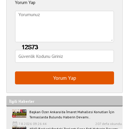
Yorum Yap
İlgili Haberler
Başkan Özer Ankara’da İmaret Mahallesi Konutları İçin
Temaslarda Bulundu Haberin Devamı..
7.8.2026 09:26:44
207 defa okundu.
AFAD Başkanlığındaki Toplantı Sona Erdi Haberin Devamı..