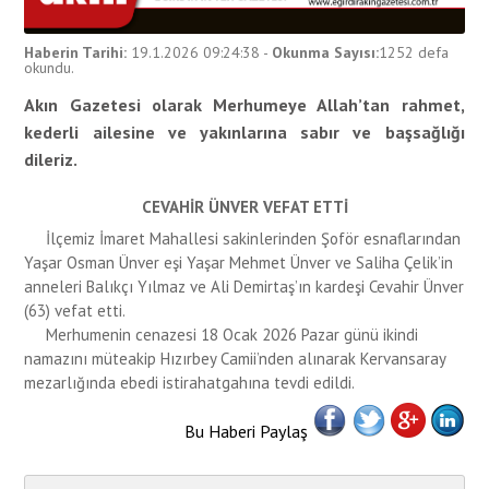
Haberin Tarihi:
19.1.2026 09:24:38
-
Okunma Sayısı:
1252
defa
okundu.
Akın Gazetesi olarak Merhumeye Allah’tan rahmet,
kederli ailesine ve yakınlarına sabır ve başsağlığı
dileriz.
CEVAHİR ÜNVER VEFAT ETTİ
İlçemiz İmaret Mahallesi sakinlerinden Şoför esnaflarından
Yaşar Osman Ünver eşi Yaşar Mehmet Ünver ve Saliha Çelik’in
anneleri Balıkçı Yılmaz ve Ali Demirtaş’ın kardeşi Cevahir Ünver
(63) vefat etti.
Merhumenin cenazesi 18 Ocak 2026 Pazar günü ikindi
namazını müteakip Hızırbey Camii’nden alınarak Kervansaray
mezarlığında ebedi istirahatgahına tevdi edildi.
Bu Haberi Paylaş