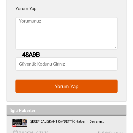
Yorum Yap
İlgili Haberler
ŞEREF ÇALIŞKAN’I KAYBETTİK Haberin Devamı..
3.8.2026 10:32:39
519 defa okundu.