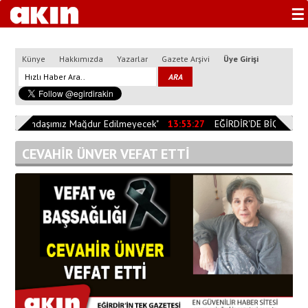
☰
Künye
Hakkımızda
Yazarlar
Gazete Arşivi
Üye Girişi
"Vatandaşımız Mağdur Edilmeyecek"
13:53:27
EĞİRDİR'DE BİÇERDÖVE
CEVAHİR ÜNVER VEFAT ETTİ