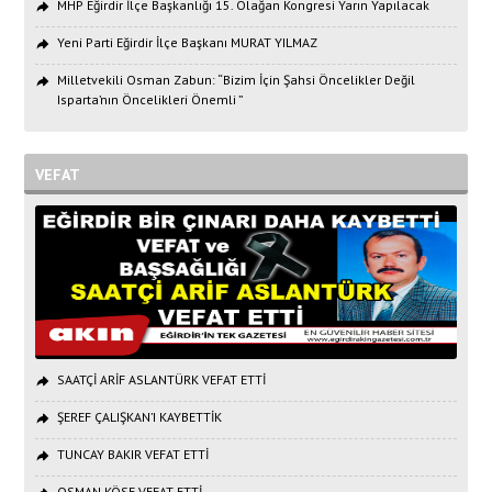
MHP Eğirdir İlçe Başkanlığı 15. Olağan Kongresi Yarın Yapılacak
Yeni Parti Eğirdir İlçe Başkanı MURAT YILMAZ
Milletvekili Osman Zabun: “Bizim İçin Şahsi Öncelikler Değil
Isparta’nın Öncelikleri Önemli ”
VEFAT
SAATÇİ ARİF ASLANTÜRK VEFAT ETTİ
ŞEREF ÇALIŞKAN’I KAYBETTİK
TUNCAY BAKIR VEFAT ETTİ
OSMAN KÖSE VEFAT ETTİ