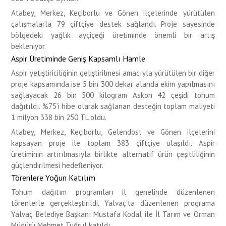
Atabey, Merkez, Keçiborlu ve Gönen ilçelerinde yürütülen
çalışmalarla 79 çiftçiye destek sağlandı. Proje sayesinde
bölgedeki yağlık ayçiçeği üretiminde önemli bir artış
bekleniyor.
Aspir Üretiminde Geniş Kapsamlı Hamle
Aspir yetiştiriciliğinin geliştirilmesi amacıyla yürütülen bir diğer
proje kapsamında ise 5 bin 300 dekar alanda ekim yapılmasını
sağlayacak 26 bin 500 kilogram Askon 42 çeşidi tohum
dağıtıldı. %75’i hibe olarak sağlanan desteğin toplam maliyeti
1 milyon 338 bin 250 TL oldu.
Atabey, Merkez, Keçiborlu, Gelendost ve Gönen ilçelerini
kapsayan proje ile toplam 383 çiftçiye ulaşıldı. Aspir
üretiminin artırılmasıyla birlikte alternatif ürün çeşitliliğinin
güçlendirilmesi hedefleniyor.
Törenlere Yoğun Katılım
Tohum dağıtım programları il genelinde düzenlenen
törenlerle gerçekleştirildi. Yalvaç’ta düzenlenen programa
Yalvaç Belediye Başkanı Mustafa Kodal ile İl Tarım ve Orman
Müdürü Mehmet Tuğrul katıldı.