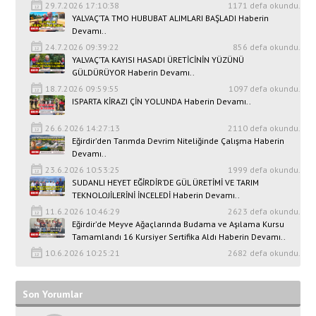
29.7.2026 17:10:38
1171 defa okundu.
YALVAÇ’TA TMO HUBUBAT ALIMLARI BAŞLADI Haberin
Devamı..
24.7.2026 09:39:22
856 defa okundu.
YALVAÇ’TA KAYISI HASADI ÜRETİCİNİN YÜZÜNÜ
GÜLDÜRÜYOR Haberin Devamı..
18.7.2026 09:59:55
1097 defa okundu.
ISPARTA KİRAZI ÇİN YOLUNDA Haberin Devamı..
26.6.2026 14:27:13
2110 defa okundu.
Eğirdir’den Tarımda Devrim Niteliğinde Çalışma Haberin
Devamı..
23.6.2026 10:53:25
1999 defa okundu.
SUDANLI HEYET EĞİRDİR’DE GÜL ÜRETİMİ VE TARIM
TEKNOLOJİLERİNİ İNCELEDİ Haberin Devamı..
11.6.2026 10:46:29
2623 defa okundu.
Eğirdir’de Meyve Ağaçlarında Budama ve Aşılama Kursu
Tamamlandı 16 Kursiyer Sertifika Aldı Haberin Devamı..
10.6.2026 10:25:21
2682 defa okundu.
Son Yorumlar