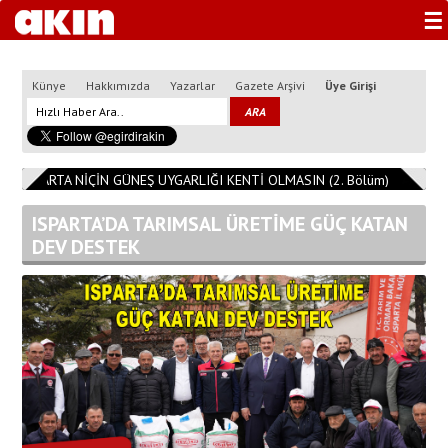
☰
Künye
Hakkımızda
Yazarlar
Gazete Arşivi
Üye Girişi
ISPARTA NİÇİN GÜNEŞ UYGARLIĞI KENTİ OLMASIN (2. Bölüm)
11:08:14
ISPARTA’DA TARIMSAL ÜRETİME GÜÇ KATAN
DEV DESTEK