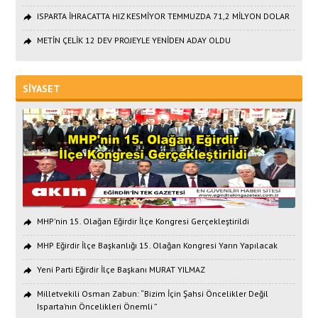
ISPARTA İHRACATTA HIZ KESMİYOR TEMMUZDA 71,2 MİLYON DOLAR
METİN ÇELİK 12 DEV PROJEYLE YENİDEN ADAY OLDU
SİYASET
MHP'nin 15. Olağan Eğirdir İlçe Kongresi Gerçekleştirildi
MHP Eğirdir İlçe Başkanlığı 15. Olağan Kongresi Yarın Yapılacak
Yeni Parti Eğirdir İlçe Başkanı MURAT YILMAZ
Milletvekili Osman Zabun: “Bizim İçin Şahsi Öncelikler Değil
Isparta’nın Öncelikleri Önemli ”