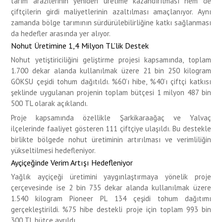
tarım arazilerinin yeniden üretime kazandırılması hem de
çiftçilerin girdi maliyetlerinin azaltılması amaçlanıyor. Aynı
zamanda bölge tarımının sürdürülebilirliğine katkı sağlanması
da hedefler arasında yer alıyor.
Nohut Üretimine 1,4 Milyon TL’lik Destek
Nohut yetiştiriciliğini geliştirme projesi kapsamında, toplam
1.700 dekar alanda kullanılmak üzere 21 bin 250 kilogram
GÖKSU çeşidi tohum dağıtıldı. %60’ı hibe, %40’ı çiftçi katkısı
şeklinde uygulanan projenin toplam bütçesi 1 milyon 487 bin
500 TL olarak açıklandı.
Proje kapsamında özellikle Şarkikaraağaç ve Yalvaç
ilçelerinde faaliyet gösteren 111 çiftçiye ulaşıldı. Bu destekle
birlikte bölgede nohut üretiminin artırılması ve verimliliğin
yükseltilmesi hedefleniyor.
Ayçiçeğinde Verim Artışı Hedefleniyor
Yağlık ayçiçeği üretimini yaygınlaştırmaya yönelik proje
çerçevesinde ise 2 bin 735 dekar alanda kullanılmak üzere
1.540 kilogram Pioneer PL 134 çeşidi tohum dağıtımı
gerçekleştirildi. %75 hibe destekli proje için toplam 993 bin
300 TL bütçe ayrıldı.