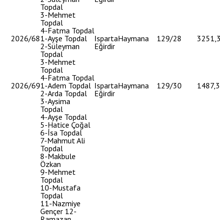
Topdal
3-Mehmet
Topdal
4-Fatma Topdal
2026/68
1-Ayşe Topdal
Isparta
Haymana
129/28
3251,
2-Süleyman
Eğirdir
Topdal
3-Mehmet
Topdal
4-Fatma Topdal
2026/69
1-Adem Topdal
Isparta
Haymana
129/30
1487,
2-Arda Topdal
Eğirdir
3-Aysima
Topdal
4-Ayşe Topdal
5-Hatice Çoğal
6-İsa Topdal
7-Mahmut Ali
Topdal
8-Makbule
Özkan
9-Mehmet
Topdal
10-Mustafa
Topdal
11-Nazmiye
Gençer 12-
Ramazan