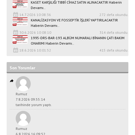
KASET KARŞILIĞI TIBBİ CİHAZ SATIN ALINACAKTIR Haberin
Devamı..
14.7.2026 10:08:36
272 defa okundu.
KANALİZASYON VE FOSSEPTİK İŞLERİ YAPTIRILACAKTIR
Haberin Devamı..
30.6.2026 10:08:10
314 defa okundu.
1995-DRS-BAR-193 ALBÜM NUMARALI BİNANIN ÇATI BAKIM
ONARIMI Haberin Devamı..
18.6.2026 10:01:52
415 defa okundu.
Son Yorumlar
Rumuz
7.8.2026 09:55:14
tarihinde yorum yaptı.
Rumuz
6.8.2026 16:09:52