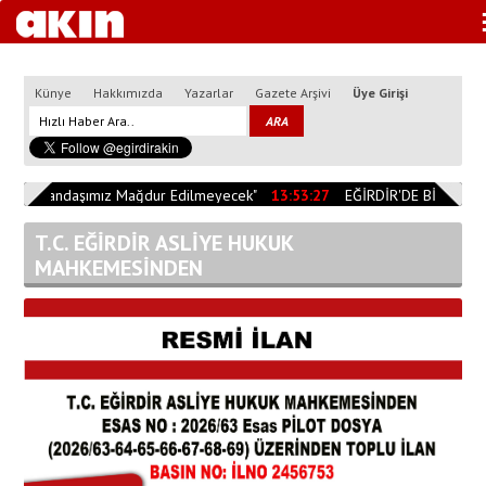
Künye
Hakkımızda
Yazarlar
Gazete Arşivi
Üye Girişi
"Vatandaşımız Mağdur Edilmeyecek"
13:53:27
EĞİRDİR'DE BİÇERDÖVE
T.C. EĞİRDİR ASLİYE HUKUK
MAHKEMESİNDEN