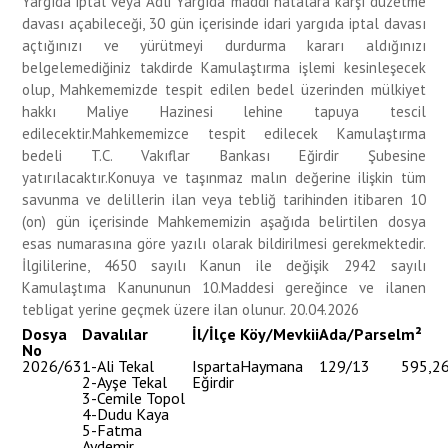
Yargıda iptal veya Adli Yargıda maddi hatalara karşı düzetme
davası açabileceği, 30 gün içerisinde idari yargıda iptal davası
açtığınızı ve yürütmeyi durdurma kararı aldığınızı
belgelemediğiniz takdirde Kamulaştırma işlemi kesinleşecek
olup, Mahkememizde tespit edilen bedel üzerinden mülkiyet
hakkı Maliye Hazinesi lehine tapuya tescil
edilecektir.Mahkememizce tespit edilecek Kamulaştırma
bedeli T.C. Vakıflar Bankası Eğirdir Şubesine
yatırılacaktır.Konuya ve taşınmaz malın değerine ilişkin tüm
savunma ve delillerin ilan veya tebliğ tarihinden itibaren 10
(on) gün içerisinde Mahkememizin aşağıda belirtilen dosya
esas numarasına göre yazılı olarak bildirilmesi gerekmektedir.
İlgililerine, 4650 sayılı Kanun ile değişik 2942 sayılı
Kamulaştıma Kanununun 10.Maddesi gereğince ve ilanen
tebligat yerine geçmek üzere ilan olunur. 20.04.2026
Dosya
Davalılar
İl/İlçe
Köy/Mevkii
Ada/Parsel
m²
No
2026/63
1-Ali Tekal
Isparta
Haymana
129/13
595,2
2-Ayşe Tekal
Eğirdir
3-Cemile Topol
4-Dudu Kaya
5-Fatma
Aydemir