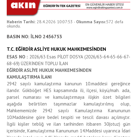
Haberin Tarihi:
28.4.2026 10:07:53
-
Okunma Sayısı:
572
defa
okundu.
BASIN NO: İLNO 2456753
T.C. EĞİRDİR ASLİYE HUKUK MAHKEMESİNDEN
ESAS NO :
2026/63 Esas PİLOT DOSYA (2026/63-64-65-66-67-
68-69) ÜZERİNDEN TOPLU İLAN
EĞİRDİR ASLİYE HUKUK MAHKEMESİNDEN
KAMULAŞTIRMA İLANI
2942 sayılı kamulaştırma kanunun 10.maddesi gereğince
ilandır. Gökböğet HES kapsamında ili, ilçesi, köyü/mah. ada,
parsel numarası ve kamulaştırmaya ilişkin özet bilgileri
aşağıda belirtilen taşınmazlar kamulaştırılmış olup,
Mahkememizde 2942 sayılı Kamulaştırma Kanununun
10.Maddesine göre bedel tespiti ve tescil davası açılmıştır.
İlgili kişiler tebliğ ve ilan tarihinden itibaren 30(otuz) gün
içerisinde, Kamulaştırma Kanununun 14.Maddesi uyarınca İdari