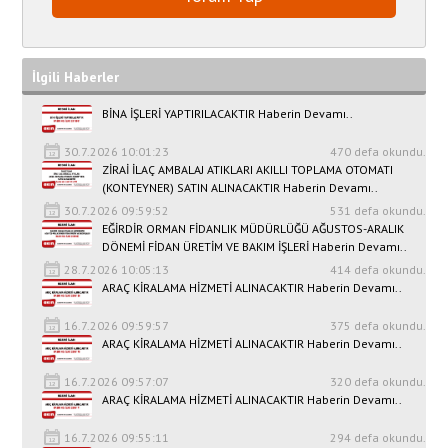
İlgili Haberler
BİNA İŞLERİ YAPTIRILACAKTIR Haberin Devamı..
30.7.2026 10:01:23
470 defa okundu.
ZİRAİ İLAÇ AMBALAJ ATIKLARI AKILLI TOPLAMA OTOMATI
(KONTEYNER) SATIN ALINACAKTIR Haberin Devamı..
30.7.2026 09:59:52
531 defa okundu.
EĞİRDİR ORMAN FİDANLIK MÜDÜRLÜĞÜ AĞUSTOS-ARALIK
DÖNEMİ FİDAN ÜRETİM VE BAKIM İŞLERİ Haberin Devamı..
28.7.2026 10:05:13
414 defa okundu.
ARAÇ KİRALAMA HİZMETİ ALINACAKTIR Haberin Devamı..
16.7.2026 09:59:57
375 defa okundu.
ARAÇ KİRALAMA HİZMETİ ALINACAKTIR Haberin Devamı..
16.7.2026 09:57:07
320 defa okundu.
ARAÇ KİRALAMA HİZMETİ ALINACAKTIR Haberin Devamı..
16.7.2026 09:55:11
294 defa okundu.