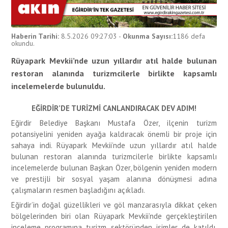
Haberin Tarihi:
8.5.2026 09:27:03
-
Okunma Sayısı:
1186
defa
okundu.
Rüyapark Mevkii’nde uzun yıllardır atıl halde bulunan
restoran alanında turizmcilerle birlikte kapsamlı
incelemelerde bulunuldu.
EĞİRDİR’DE TURİZMİ CANLANDIRACAK DEV ADIM!
Eğirdir Belediye Başkanı Mustafa Özer, ilçenin turizm
potansiyelini yeniden ayağa kaldıracak önemli bir proje için
sahaya indi. Rüyapark Mevkii’nde uzun yıllardır atıl halde
bulunan restoran alanında turizmcilerle birlikte kapsamlı
incelemelerde bulunan Başkan Özer, bölgenin yeniden modern
ve prestijli bir sosyal yaşam alanına dönüşmesi adına
çalışmaların resmen başladığını açıkladı.
Eğirdir’in doğal güzellikleri ve göl manzarasıyla dikkat çeken
bölgelerinden biri olan Rüyapark Mevkii’nde gerçekleştirilen
inceleme programına turizm sektöründen isimler de katıldı.