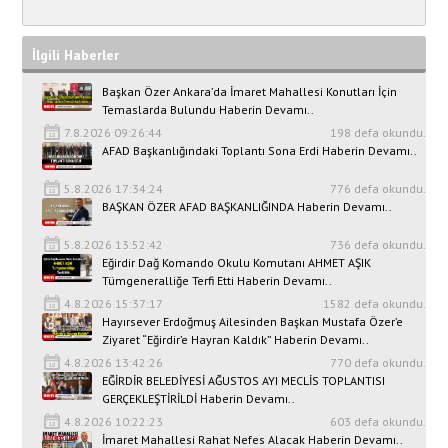
İlgili Haberler
Başkan Özer Ankara’da İmaret Mahallesi Konutları İçin
Temaslarda Bulundu Haberin Devamı..
7.8.2026 09:26:44
198 defa okundu.
AFAD Başkanlığındaki Toplantı Sona Erdi Haberin Devamı..
5.8.2026 17:34:24
776 defa okundu.
BAŞKAN ÖZER AFAD BAŞKANLIĞINDA Haberin Devamı..
5.8.2026 13:52:42
736 defa okundu.
Eğirdir Dağ Komando Okulu Komutanı AHMET AŞIK
Tümgeneralliğe Terfi Etti Haberin Devamı..
4.8.2026 15:37:17
1582 defa okundu.
Hayırsever Erdoğmuş Ailesinden Başkan Mustafa Özer’e
Ziyaret “Eğirdir’e Hayran Kaldık” Haberin Devamı..
4.8.2026 13:42:26
770 defa okundu.
EĞİRDİR BELEDİYESİ AĞUSTOS AYI MECLİS TOPLANTISI
GERÇEKLEŞTİRİLDİ Haberin Devamı..
4.8.2026 10:22:23
603 defa okundu.
İmaret Mahallesi Rahat Nefes Alacak Haberin Devamı..