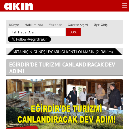
☰
Künye
Hakkımızda
Yazarlar
Gazete Arşivi
Üye Girişi
3
ISPARTA NİÇİN GÜNEŞ UYGARLIĞI KENTİ OLMASIN (2. Bölüm)
11:08:1
EĞİRDİR’DE TURİZMİ CANLANDIRACAK DEV
ADIM!