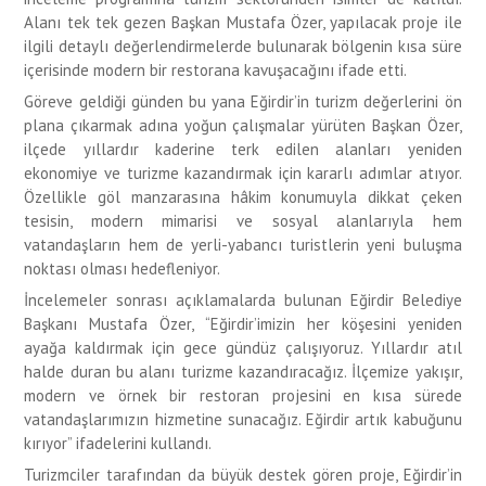
Alanı tek tek gezen Başkan Mustafa Özer, yapılacak proje ile
ilgili detaylı değerlendirmelerde bulunarak bölgenin kısa süre
içerisinde modern bir restorana kavuşacağını ifade etti.
Göreve geldiği günden bu yana Eğirdir’in turizm değerlerini ön
plana çıkarmak adına yoğun çalışmalar yürüten Başkan Özer,
ilçede yıllardır kaderine terk edilen alanları yeniden
ekonomiye ve turizme kazandırmak için kararlı adımlar atıyor.
Özellikle göl manzarasına hâkim konumuyla dikkat çeken
tesisin, modern mimarisi ve sosyal alanlarıyla hem
vatandaşların hem de yerli-yabancı turistlerin yeni buluşma
noktası olması hedefleniyor.
İncelemeler sonrası açıklamalarda bulunan Eğirdir Belediye
Başkanı Mustafa Özer, “Eğirdir’imizin her köşesini yeniden
ayağa kaldırmak için gece gündüz çalışıyoruz. Yıllardır atıl
halde duran bu alanı turizme kazandıracağız. İlçemize yakışır,
modern ve örnek bir restoran projesini en kısa sürede
vatandaşlarımızın hizmetine sunacağız. Eğirdir artık kabuğunu
kırıyor” ifadelerini kullandı.
Turizmciler tarafından da büyük destek gören proje, Eğirdir’in