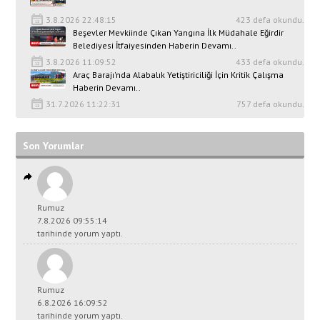
3.8.2026 22:48:15
423 defa okundu.
Beşevler Mevkiinde Çıkan Yangına İlk Müdahale Eğirdir
Belediyesi İtfaiyesinden Haberin Devamı..
3.8.2026 11:09:52
433 defa okundu.
Araç Barajı'nda Alabalık Yetiştiriciliği İçin Kritik Çalışma
Haberin Devamı..
31.7.2026 11:22:31
757 defa okundu.
Son Yorumlar
Rumuz
7.8.2026 09:55:14
tarihinde yorum yaptı.
Rumuz
6.8.2026 16:09:52
tarihinde yorum yaptı.