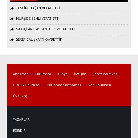
TESLİME TAŞAN VEFAT ETTİ
MÜRŞİDE BENLİ VEFAT ETTİ
SAATÇİ ARİF ASLANTÜRK VEFAT ETTİ
ŞEREF ÇALIŞKAN’I KAYBETTİK
Anasayfa
Kurumsal
Künye
İletişim
Çerez Politikası
Gizlilik Politikası
Kullanım Şartnamesi
Veri Politikası
Üye Girişi
YAZARLAR
EĞİRDİR