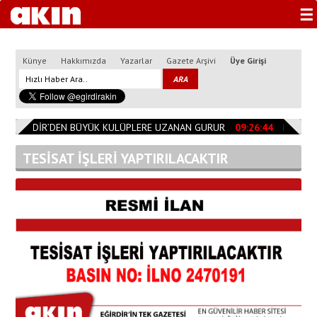
☰
Künye
Hakkımızda
Yazarlar
Gazete Arşivi
Üye Girişi
EĞİRDİR’DEN BÜYÜK KULÜPLERE UZANAN GURUR
09:26:44
Başkan Öz
TESİSAT İŞLERİ YAPTIRILACAKTIR