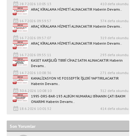
28.7.2026 10:05:13
410 defa okundu.
ARAÇ KİRALAMA HİZMETİ ALINACAKTIR Haberin Devamı..
16.7.2026 09:59:57
374 defa okundu.
ARAÇ KİRALAMA HİZMETİ ALINACAKTIR Haberin Devamı..
16.7.2026 09:57:07
319 defa okundu.
ARAÇ KİRALAMA HİZMETİ ALINACAKTIR Haberin Devamı..
16.7.2026 09:55:11
293 defa okundu.
KASET KARŞILIĞI TIBBİ CİHAZ SATIN ALINACAKTIR Haberin
Devamı..
14.7.2026 10:08:36
271 defa okundu.
KANALİZASYON VE FOSSEPTİK İŞLERİ YAPTIRILACAKTIR
Haberin Devamı..
30.6.2026 10:08:10
312 defa okundu.
1995-DRS-BAR-193 ALBÜM NUMARALI BİNANIN ÇATI BAKIM
ONARIMI Haberin Devamı..
18.6.2026 10:01:52
414 defa okundu.
Son Yorumlar