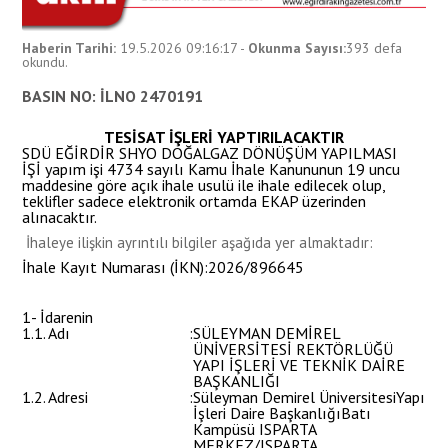
Haberin Tarihi:
19.5.2026 09:16:17
-
Okunma Sayısı:
393
defa
okundu.
BASIN NO: İLNO 2470191
TESİSAT İŞLERİ YAPTIRILACAKTIR
SDÜ EĞİRDİR SHYO DOĞALGAZ DÖNÜŞÜM YAPILMASI
İŞİ yapım işi 4734 sayılı Kamu İhale Kanununun 19 uncu
maddesine göre açık ihale usulü ile ihale edilecek olup,
teklifler sadece elektronik ortamda EKAP üzerinden
alınacaktır.
İhaleye ilişkin ayrıntılı bilgiler aşağıda yer almaktadır:
İhale Kayıt Numarası (İKN)
:
2026/896645
1- İdarenin
1.1. Adı
:
SÜLEYMAN DEMİREL
ÜNİVERSİTESİ REKTÖRLÜĞÜ
YAPI İŞLERİ VE TEKNİK DAİRE
BAŞKANLIĞI
1.2. Adresi
:
Süleyman Demirel ÜniversitesiYapı
İşleri Daire BaşkanlığıBatı
Kampüsü ISPARTA
MERKEZ/ISPARTA