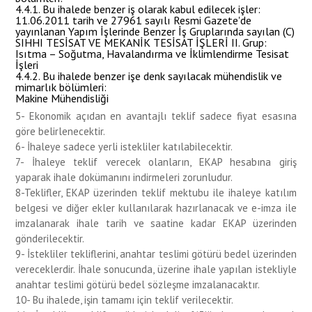
4.4.1. Bu ihalede benzer iş olarak kabul edilecek işler:
11.06.2011 tarih ve 27961 sayılı Resmi Gazete'de
yayınlanan Yapım İşlerinde Benzer İş Gruplarında sayılan (C)
SIHHI TESİSAT VE MEKANİK TESİSAT İŞLERİ II. Grup:
Isıtma – Soğutma, Havalandırma ve İklimlendirme Tesisat
İşleri
4.4.2. Bu ihalede benzer işe denk sayılacak mühendislik ve
mimarlık bölümleri:
Makine Mühendisliği
5- Ekonomik açıdan en avantajlı teklif sadece fiyat esasına
göre belirlenecektir.
6- İhaleye sadece yerli istekliler katılabilecektir.
7- İhaleye teklif verecek olanların, EKAP hesabına giriş
yaparak ihale dokümanını indirmeleri zorunludur.
8-Teklifler, EKAP üzerinden teklif mektubu ile ihaleye katılım
belgesi ve diğer ekler kullanılarak hazırlanacak ve e-imza ile
imzalanarak ihale tarih ve saatine kadar EKAP üzerinden
gönderilecektir.
9- İstekliler tekliflerini, anahtar teslimi götürü bedel üzerinden
vereceklerdir. İhale sonucunda, üzerine ihale yapılan istekliyle
anahtar teslimi götürü bedel sözleşme imzalanacaktır.
10- Bu ihalede, işin tamamı için teklif verilecektir.