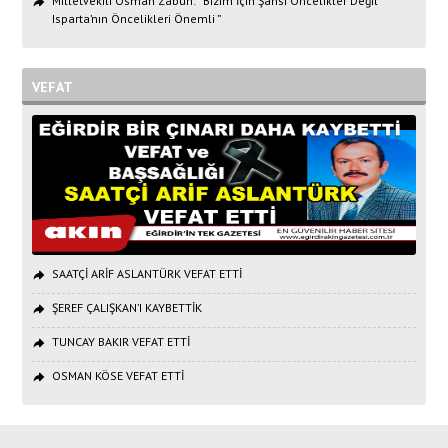
Milletvekili Osman Zabun: “Bizim İçin Şahsi Öncelikler Değil
Isparta’nın Öncelikleri Önemli ”
VEFAT
SAATÇİ ARİF ASLANTÜRK VEFAT ETTİ
ŞEREF ÇALIŞKAN’I KAYBETTİK
TUNCAY BAKIR VEFAT ETTİ
OSMAN KÖSE VEFAT ETTİ