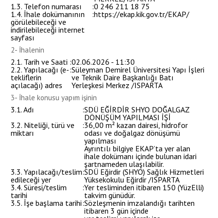
1.3. Telefon numarası
:
0 246 211 18 75
1.4. İhale dokümanının
:
https://ekap.kik.gov.tr/EKAP/
görülebileceği ve
indirilebileceği internet
sayfası
2- İhalenin
2.1. Tarih ve Saati
:
02.06.2026 - 11:30
2.2. Yapılacağı (e-
:
Süleyman Demirel Üniversitesi Yapı İşleri
tekliflerin
ve Teknik Daire Başkanlığı Batı
açılacağı) adres
Yerleşkesi Merkez /ISPARTA
3- İhale konusu yapım işinin
3.1. Adı
:
SDÜ EĞİRDİR SHYO DOĞALGAZ
DÖNÜŞÜM YAPILMASI İŞİ
3.2. Niteliği, türü ve
:
36,00 m² kazan dairesi, hidrofor
miktarı
odası ve doğalgaz dönüşümü
yapılması
Ayrıntılı bilgiye EKAP’ta yer alan
ihale dokümanı içinde bulunan idari
şartnameden ulaşılabilir.
3.3. Yapılacağı/teslim
:
SDÜ Eğirdir (SHYO) Sağlık Hizmetleri
edileceği yer
Yüksekokulu Eğirdir /ISPARTA
3.4. Süresi/teslim
:
Yer tesliminden itibaren 150 (YüzElli)
tarihi
takvim günüdür.
3.5. İşe başlama tarihi
:
Sözleşmenin imzalandığı tarihten
itibaren 3 gün içinde