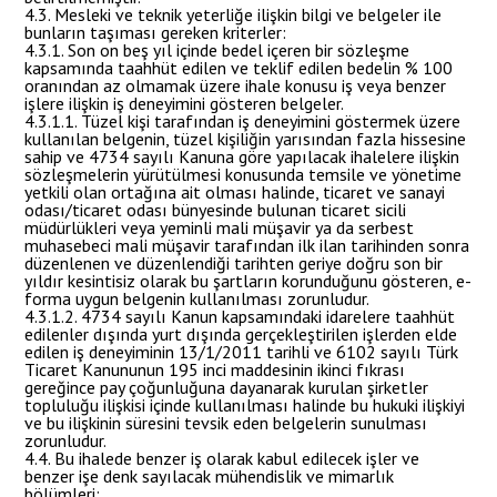
4.3. Mesleki ve teknik yeterliğe ilişkin bilgi ve belgeler ile
bunların taşıması gereken kriterler:
4.3.1. Son on beş yıl içinde bedel içeren bir sözleşme
kapsamında taahhüt edilen ve teklif edilen bedelin % 100
oranından az olmamak üzere ihale konusu iş veya benzer
işlere ilişkin iş deneyimini gösteren belgeler.
4.3.1.1. Tüzel kişi tarafından iş deneyimini göstermek üzere
kullanılan belgenin, tüzel kişiliğin yarısından fazla hissesine
sahip ve 4734 sayılı Kanuna göre yapılacak ihalelere ilişkin
sözleşmelerin yürütülmesi konusunda temsile ve yönetime
yetkili olan ortağına ait olması halinde, ticaret ve sanayi
odası/ticaret odası bünyesinde bulunan ticaret sicili
müdürlükleri veya yeminli mali müşavir ya da serbest
muhasebeci mali müşavir tarafından ilk ilan tarihinden sonra
düzenlenen ve düzenlendiği tarihten geriye doğru son bir
yıldır kesintisiz olarak bu şartların korunduğunu gösteren, e-
forma uygun belgenin kullanılması zorunludur.
4.3.1.2. 4734 sayılı Kanun kapsamındaki idarelere taahhüt
edilenler dışında yurt dışında gerçekleştirilen işlerden elde
edilen iş deneyiminin 13/1/2011 tarihli ve 6102 sayılı Türk
Ticaret Kanununun 195 inci maddesinin ikinci fıkrası
gereğince pay çoğunluğuna dayanarak kurulan şirketler
topluluğu ilişkisi içinde kullanılması halinde bu hukuki ilişkiyi
ve bu ilişkinin süresini tevsik eden belgelerin sunulması
zorunludur.
4.4. Bu ihalede benzer iş olarak kabul edilecek işler ve
benzer işe denk sayılacak mühendislik ve mimarlık
bölümleri: