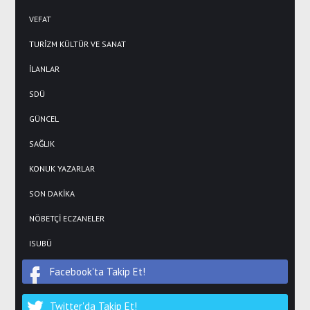
VEFAT
TURİZM KÜLTÜR VE SANAT
İLANLAR
SDÜ
GÜNCEL
SAĞLIK
KONUK YAZARLAR
SON DAKİKA
NÖBETÇİ ECZANELER
ISUBÜ
Facebook'ta Takip Et!
Twitter'da Takip Et!