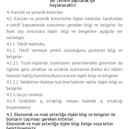
yer teslimi yapılarak işe
başlanacaktır.
4- Katılım ve yeterlik kriterleri:
4.1. Katılım ve yeterlik kriterlerine ilişkin istekliler tarafından
e-teklif kapsamında sunulması gereken bilgi ve belgeler ile
fiyat dışı unsurlara ilişkin bilgi ve belgelere aşağıda yer
verilmiştir:
4.1.1. Teklif mektubu.
4.1.2. Teklif vermeye yetkili olunduğunu gösteren bilgi ve
belgeler:
4.1.2.1. Tüzel kişilerde; isteklilerin yönetimindeki görevliler ile
ilgisine göre, ortaklar ve ortaklık oranlarına (halka arz edilen
hisseler hariç)/üyelerine/kurucularına ilişkin bilgi ve belgeler.
4.1.2.2. Vekâleten ihaleye katılma halinde vekile ilişkin bilgi ve
belgeler.
4.1.3. Geçici teminat.
4.1.4 İsteklinin iş ortaklığı olması halinde iş ortaklığı
beyannamesi.
4.2. Ekonomik ve mali yeterliğe ilişkin bilgi ve belgeler ile
bunların taşıması gereken kriterler:
Ekonomik ve mali yeterliğe ilişkin bilgi, belge veya kriter
belirtilmemiştir.