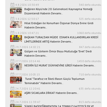
4.8.2026 10:30:49
340 defa okundu.
Bağören Köyü'nde 20. Geleneksel Kaynaşma Yemeği
Düzenlendi Haberin Devamı..
3.8.2026 12:50:17
325 defa okundu.
Hilal Erdoğan ile Konurhan Özpınar Dünya Evine Girdi
Haberin Devamı..
1.8.2026 10:47:21
1060 defa okundu.
BAŞKAN TURAL’DAN MÜJDE ESNAFA KULLANDIRILAN KREDİ
LİMİTLERİNDE ARTIŞ Haberin Devamı..
29.7.2026 14:02:21
847 defa okundu.
Gülşen ve Görkem Ömür Boyu Mutluluğa "Evet" Dedi
Haberin Devamı..
27.7.2026 10:14:46
1450 defa okundu.
NESRİN İLE MURAT DÜNYAEVİNE GİRDİ Haberin Devamı..
27.7.2026 10:05:15
710 defa okundu.
Tural "Tarafsız ve İlkeli Basın Güçlü Toplumun
Teminatıdır” Haberin Devamı..
24.7.2026 12:20:41
635 defa okundu.
AŞIRI SICAKLARA DİKKAT Haberin Devamı..
24.7.2026 11:39:47
813 defa okundu.
ŞÜKRÜ BAŞDEĞİRMEN’DEN 24 TEMMUZ GAZETECİLER VE