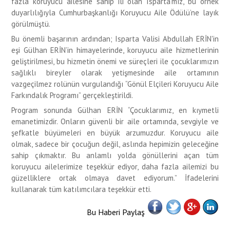
fazla koruyucu ailesine sahip ili olan Isparta’mız, bu örnek
duyarlılığıyla Cumhurbaşkanlığı Koruyucu Aile Ödülü’ne layık
görülmüştü.
Bu önemli başarının ardından; Isparta Valisi Abdullah ERİN'in
eşi Gülhan ERİN’in himayelerinde, koruyucu aile hizmetlerinin
geliştirilmesi, bu hizmetin önemi ve süreçleri ile çocuklarımızın
sağlıklı bireyler olarak yetişmesinde aile ortamının
vazgeçilmez rolünün vurgulandığı “Gönül Elçileri Koruyucu Aile
Farkındalık Programı” gerçekleştirildi.
Program sonunda Gülhan ERİN “Çocuklarımız, en kıymetli
emanetimizdir. Onların güvenli bir aile ortamında, sevgiyle ve
şefkatle büyümeleri en büyük arzumuzdur. Koruyucu aile
olmak, sadece bir çocuğun değil, aslında hepimizin geleceğine
sahip çıkmaktır. Bu anlamlı yolda gönüllerini açan tüm
koruyucu ailelerimize teşekkür ediyor, daha fazla ailemizi bu
güzelliklere ortak olmaya davet ediyorum.” İfadelerini
kullanarak tüm katılımcılara teşekkür etti.
Bu Haberi Paylaş