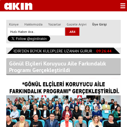
☰
Künye
Hakkımızda
Yazarlar
Gazete Arşivi
Üye Girişi
0
EĞİRDİR’DEN BÜYÜK KULÜPLERE UZANAN GURUR
09:26:44
Başkan Ö
Gönül Elçileri Koruyucu Aile Farkındalık
Programı Gerçekleştirildi