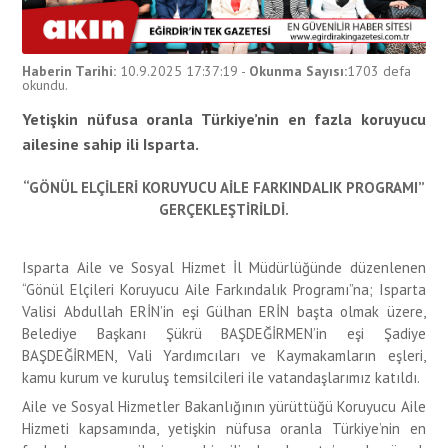
Haberin Tarihi:
10.9.2025 17:37:19
-
Okunma Sayısı:
1703
defa
okundu.
Yetişkin nüfusa oranla Türkiye’nin en fazla koruyucu
ailesine sahip ili Isparta.
“GÖNÜL ELÇİLERİ KORUYUCU AİLE FARKINDALIK PROGRAMI”
GERÇEKLEŞTİRİLDİ.
Isparta Aile ve Sosyal Hizmet İl Müdürlüğünde düzenlenen
“Gönül Elçileri Koruyucu Aile Farkındalık Programı”na; Isparta
Valisi Abdullah ERİN’in eşi Gülhan ERİN başta olmak üzere,
Belediye Başkanı Şükrü BAŞDEĞİRMEN’in eşi Şadiye
BAŞDEĞİRMEN, Vali Yardımcıları ve Kaymakamların eşleri,
kamu kurum ve kuruluş temsilcileri ile vatandaşlarımız katıldı.
Aile ve Sosyal Hizmetler Bakanlığının yürüttüğü Koruyucu Aile
Hizmeti kapsamında, yetişkin nüfusa oranla Türkiye’nin en