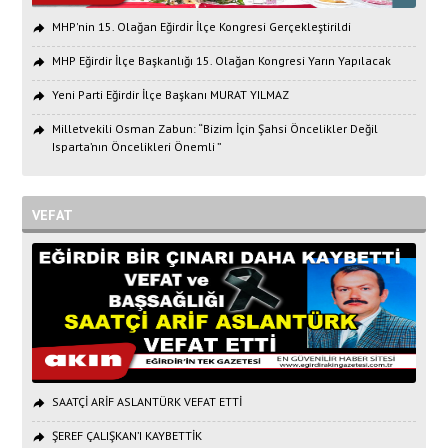
MHP'nin 15. Olağan Eğirdir İlçe Kongresi Gerçekleştirildi
MHP Eğirdir İlçe Başkanlığı 15. Olağan Kongresi Yarın Yapılacak
Yeni Parti Eğirdir İlçe Başkanı MURAT YILMAZ
Milletvekili Osman Zabun: “Bizim İçin Şahsi Öncelikler Değil
Isparta’nın Öncelikleri Önemli ”
VEFAT
SAATÇİ ARİF ASLANTÜRK VEFAT ETTİ
ŞEREF ÇALIŞKAN’I KAYBETTİK