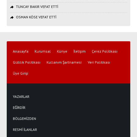
TUNCAY BAKIR VEFAT ETTİ
OSMAN KÖSE VEFAT ETTİ
Anasayfa
Kurumsal
Künye
İletişim
Çerez Politikası
Gizlilik Politikası
Kullanım Şartnamesi
Veri Politikası
Üye Girişi
YAZARLAR
EĞİRDİR
BÖLGEMİZDEN
RESMİ İLANLAR