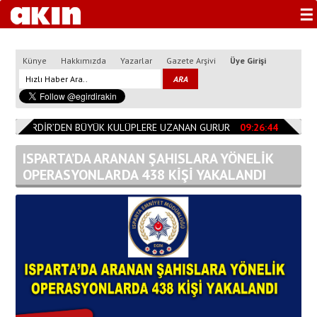
☰
Künye
Hakkımızda
Yazarlar
Gazete Arşivi
Üye Girişi
0
EĞİRDİR’DEN BÜYÜK KULÜPLERE UZANAN GURUR
09:26:44
Başkan 
ISPARTA’DA ARANAN ŞAHISLARA YÖNELİK
OPERASYONLARDA 438 KİŞİ YAKALANDI