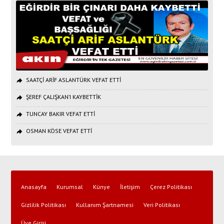
SAATÇİ ARİF ASLANTÜRK VEFAT ETTİ
ŞEREF ÇALIŞKAN’I KAYBETTİK
TUNCAY BAKIR VEFAT ETTİ
OSMAN KÖSE VEFAT ETTİ
Anasayfa
Kurumsal
Künye
İletişim
Çerez Politikası
Gizlilik Politikası
Kullanım Şartnamesi
Veri Politikası
Üye Girişi