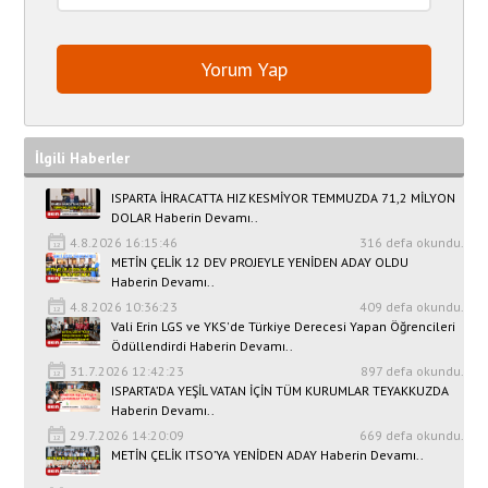
İlgili Haberler
ISPARTA İHRACATTA HIZ KESMİYOR TEMMUZDA 71,2 MİLYON
DOLAR Haberin Devamı..
4.8.2026 16:15:46
316 defa okundu.
METİN ÇELİK 12 DEV PROJEYLE YENİDEN ADAY OLDU
Haberin Devamı..
4.8.2026 10:36:23
409 defa okundu.
Vali Erin LGS ve YKS'de Türkiye Derecesi Yapan Öğrencileri
Ödüllendirdi Haberin Devamı..
31.7.2026 12:42:23
897 defa okundu.
ISPARTA’DA YEŞİL VATAN İÇİN TÜM KURUMLAR TEYAKKUZDA
Haberin Devamı..
29.7.2026 14:20:09
669 defa okundu.
METİN ÇELİK ITSO’YA YENİDEN ADAY Haberin Devamı..