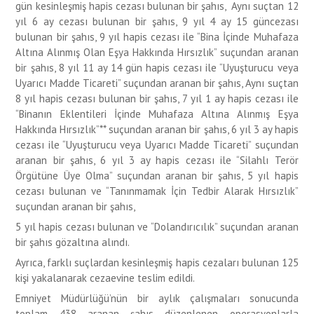
gün kesinleşmiş hapis cezası bulunan bir şahıs, Aynı suçtan 12
yıl 6 ay cezası bulunan bir şahıs, 9 yıl 4 ay 15 güncezası
bulunan bir şahıs, 9 yıl hapis cezası ile “Bina İçinde Muhafaza
Altına Alınmış Olan Eşya Hakkında Hırsızlık” suçundan aranan
bir şahıs, 8 yıl 11 ay 14 gün hapis cezası ile “Uyuşturucu veya
Uyarıcı Madde Ticareti” suçundan aranan bir şahıs, Aynı suçtan
8 yıl hapis cezası bulunan bir şahıs, 7 yıl 1 ay hapis cezası ile
“Binanın Eklentileri İçinde Muhafaza Altına Alınmış Eşya
Hakkında Hırsızlık”** suçundan aranan bir şahıs, 6 yıl 3 ay hapis
cezası ile “Uyuşturucu veya Uyarıcı Madde Ticareti” suçundan
aranan bir şahıs, 6 yıl 3 ay hapis cezası ile “Silahlı Terör
Örgütüne Üye Olma” suçundan aranan bir şahıs, 5 yıl hapis
cezası bulunan ve “Tanınmamak İçin Tedbir Alarak Hırsızlık”
suçundan aranan bir şahıs,
5 yıl hapis cezası bulunan ve “Dolandırıcılık” suçundan aranan
bir şahıs gözaltına alındı.
Ayrıca, farklı suçlardan kesinleşmiş hapis cezaları bulunan 125
kişi yakalanarak cezaevine teslim edildi.
Emniyet Müdürlüğü’nün bir aylık çalışmaları sonucunda
toplam 438 aranan şahıs düzenlenen operasyonlarla