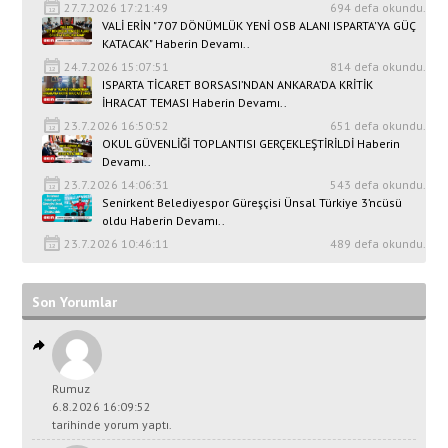
27.7.2026 17:21:49
694 defa okundu.
VALİ ERİN "707 DÖNÜMLÜK YENİ OSB ALANI ISPARTA'YA GÜÇ
KATACAK" Haberin Devamı..
24.7.2026 15:07:51
814 defa okundu.
ISPARTA TİCARET BORSASI’NDAN ANKARA’DA KRİTİK
İHRACAT TEMASI Haberin Devamı..
23.7.2026 16:50:52
651 defa okundu.
OKUL GÜVENLİĞİ TOPLANTISI GERÇEKLEŞTİRİLDİ Haberin
Devamı..
23.7.2026 14:06:31
543 defa okundu.
Senirkent Belediyespor Güreşçisi Ünsal Türkiye 3’ncüsü
oldu Haberin Devamı..
23.7.2026 10:46:11
489 defa okundu.
Son Yorumlar
Rumuz
6.8.2026 16:09:52
tarihinde yorum yaptı.