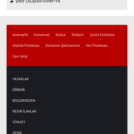
ŞEREF ÇALIŞKAN’I KAYBETTİK
Anasayfa
Kurumsal
Künye
İletişim
Çerez Politikası
Gizlilik Politikası
Kullanım Şartnamesi
Veri Politikası
Üye Girişi
YAZARLAR
EĞİRDİR
BÖLGEMİZDEN
RESMİ İLANLAR
SİYASET
SPOR