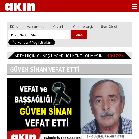
☰
Künye
Hakkımızda
Yazarlar
Gazete Arşivi
Üye Girişi
4
ISPARTA NİÇİN GÜNEŞ UYGARLIĞI KENTİ OLMASIN
10:47:24
TESLİM
GÜVEN SİNAN VEFAT ETTİ