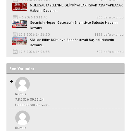
6.ULUSAL TAZELENME OLİMPİYATLARI ISPARTA’DA YAPILACAK
Haberin Devamı..
4.6.2026 10:11:43
833 defa okundu.
Geçmişin Neşesi Geleceğin Enerjisiyle Buluştu Haberin
Devamı..
12.5.2026 14:36:20
1125 defa okundu.
SDÜ’de Bilim Kültür ve Spor Festivali Başladı Haberin
Devamı..
12.5.2026 14:26:58
392 defa okundu.
Son Yorumlar
Rumuz
7.8.2026 09:55:14
tarihinde yorum yaptı.
Rumuz