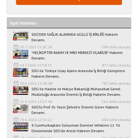
İlgili Haberler
SDÜ’DEN SAĞLIK ALANINDA GÜÇLÜ İŞ BİRLİĞİ Haberin
Devamı..
30.7.2026 15:05:28
598 defa okundu.
"HELİKOPTER BAKIM VE MRO MERKEZİ OLABİLİR" Haberin
Devamı..
14.7.2026 10:58:55
877 defa okundu.
SDÜ ile Türkiye Uzay Ajansı Arasında İş Birliği Görüşmesi
Haberin Devamı..
30.6.2026 11:00:08
783 defa okundu.
SDÜ ile Hazine ve Maliye Bakanlığı Muhasebat Genel
Müdürlüğü Arasında Önemli İş Birliği Haberin Devamı..
25.6.2026 10:25:04
566 defa okundu.
SDÜ’lü Prof. Dr. Yasin Şöhret'e Önemli Görev Haberin
Devamı..
24.6.2026 12:55:22
400 defa okundu.
9.Cumhurbaşkanı Süleyman Demirel Vefatının 11. Yıl
Dönümünde SDÜ’de Anıldı Haberin Devamı..
19.6.2026 10:16:46
661 defa okundu.