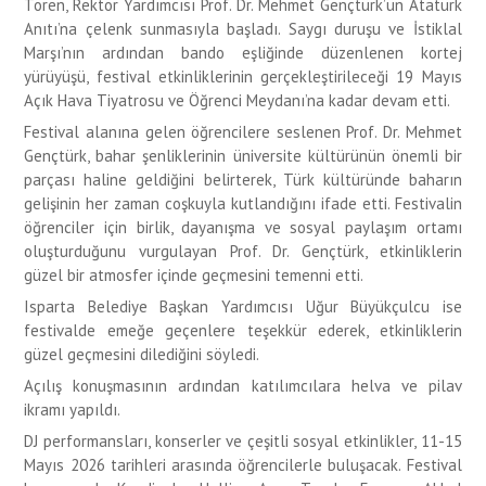
Tören, Rektör Yardımcısı Prof. Dr. Mehmet Gençtürk’ün Atatürk
Anıtı’na çelenk sunmasıyla başladı. Saygı duruşu ve İstiklal
Marşı’nın ardından bando eşliğinde düzenlenen kortej
yürüyüşü, festival etkinliklerinin gerçekleştirileceği 19 Mayıs
Açık Hava Tiyatrosu ve Öğrenci Meydanı’na kadar devam etti.
Festival alanına gelen öğrencilere seslenen Prof. Dr. Mehmet
Gençtürk, bahar şenliklerinin üniversite kültürünün önemli bir
parçası haline geldiğini belirterek, Türk kültüründe baharın
gelişinin her zaman coşkuyla kutlandığını ifade etti. Festivalin
öğrenciler için birlik, dayanışma ve sosyal paylaşım ortamı
oluşturduğunu vurgulayan Prof. Dr. Gençtürk, etkinliklerin
güzel bir atmosfer içinde geçmesini temenni etti.
Isparta Belediye Başkan Yardımcısı Uğur Büyükçulcu ise
festivalde emeğe geçenlere teşekkür ederek, etkinliklerin
güzel geçmesini dilediğini söyledi.
Açılış konuşmasının ardından katılımcılara helva ve pilav
ikramı yapıldı.
DJ performansları, konserler ve çeşitli sosyal etkinlikler, 11-15
Mayıs 2026 tarihleri arasında öğrencilerle buluşacak. Festival