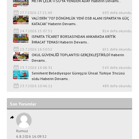
METİN ÇELİK ITSO’YA YENİDEN ADAY Haberin Devamı..
27.7.2026 17:21:49
693 defa okundu.
VALİ ERİN "707 DÖNÜMLÜK YENİ OSB ALANI ISPARTA'YA GÜÇ
KATACAK" Haberin Devamı..
24.7.2026 15:07:51
814 defa okundu.
ISPARTA TİCARET BORSASI’NDAN ANKARA’DA KRİTİK
İHRACAT TEMASI Haberin Devamı..
23.7.2026 16:50:52
651 defa okundu.
OKUL GÜVENLİĞİ TOPLANTISI GERÇEKLEŞTİRİLDİ Haberin
Devamı..
23.7.2026 14:06:31
543 defa okundu.
Senirkent Belediyespor Güreşçisi Ünsal Türkiye 3’ncüsü
oldu Haberin Devamı..
23.7.2026 10:46:11
489 defa okundu.
Son Yorumlar
Rumuz
6.8.2026 16:09:52