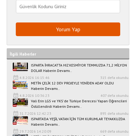
İlgili Haberler
ISPARTA İHRACATTA HIZ KESMİYOR TEMMUZDA 71,2 MİLYON
DOLAR Haberin Devamı..
4.8.2026 16:15:46
315 defa okundu.
METİN ÇELİK 12 DEV PROJEYLE YENİDEN ADAY OLDU
Haberin Devamı..
4.8.2026 10:36:23
407 defa okundu.
Vali Erin LGS ve YKS'de Türkiye Derecesi Yapan Öğrencileri
Ödüllendirdi Haberin Devamı..
31.7.2026 12:42:23
895 defa okundu.
ISPARTA’DA YEŞİL VATAN İÇİN TÜM KURUMLAR TEYAKKUZDA
Haberin Devamı..
29.7.2026 14:20:09
669 defa okundu.