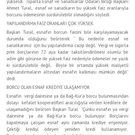
yükseldi. Isparta Esnaf ve Sanatkarlar Odaları Birliği Başkanı
Ahmet Tural, esnaf ve sanatkarın bu yüksek faiz oranlarıyla
borcunu ödemesinin sürdürülebilir olmadığını söyledi.
YAPILANDIRMA FAİZ ORANLARI ÇOK YÜKSEK
Başkan Tural, esnafın borcun faizini bile karşılayamayacak
durumda olduğunu belirterek “ Bu nedenle esnaf ve
sanatkarımız için bu yapılandırma cazip değil. Vergi ve sigorta
prim borçlarının 72 aya kadar taksitlendirilmesi olumlu bir
adım gibi görünse de yüksek faiz nedeniyle ödemeler ne yazık
ki sürdürülebilir değil. Böyle bir ortamda yüksek maliyetli
yapılandırmaların altından esnafın kalkması mümkün değil”
dedi.
BORCU OLAN ESNAF KREDİYE ULAŞAMIYOR
Esnafın vergi dairesine ya da Bağ-Kur’a borcu bulunmasından
dolayı kefalet kooperatifleri aracılığıyla verilen kredilere de
ulaşamadığını belirten Başkan Tural “Çünkü esnafın ya vergi
dairesine ya da Bağ-Kur’a borcu bulunuyor. Borçlarını
kapatmaya çalışan esnaf aynı zamanda krediye erişemiyor.
Çektiği krediyi ödeyen yeniden kredi kullanamıyor.