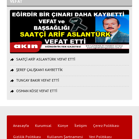
VEFAT
SAATÇİ ARİF ASLANTÜRK VEFAT ETTİ
ŞEREF ÇALIŞKAN’I KAYBETTİK
TUNCAY BAKIR VEFAT ETTİ
OSMAN KÖSE VEFAT ETTİ
Anasayfa
Kurumsal
Künye
İletişim
Çerez Politikası
Gizlilik Politikası
Kullanım Şartnamesi
Veri Politikası