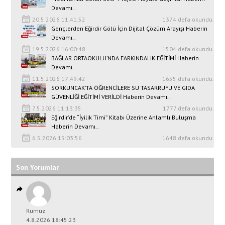
Devamı..
20.5.2026 11:41:52
1374 defa okundu.
Gençlerden Eğirdir Gölü İçin Dijital Çözüm Arayışı Haberin
Devamı..
19.5.2026 16:00:48
1504 defa okundu.
BAĞLAR ORTAOKULU’NDA FARKINDALIK EĞİTİMİ Haberin
Devamı..
11.5.2026 17:49:42
1655 defa okundu.
SORKUNCAK’TA ÖĞRENCİLERE SU TASARRUFU VE GIDA
GÜVENLİĞİ EĞİTİMİ VERİLDİ Haberin Devamı..
7.5.2026 11:13:35
1777 defa okundu.
Eğirdir’de “İyilik Timi” Kitabı Üzerine Anlamlı Buluşma
Haberin Devamı..
6.5.2026 15:03:56
1648 defa okundu.
Son Yorumlar
Rumuz
4.8.2026 18:45:23