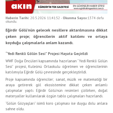
Haberin Tarihi:
20.5.2026 11:41:52
-
Okunma Sayısı:
1374
defa
okundu.
Eğirdir Gölü’nün gelecek nesillere aktarılmasına dikkat
çeken proje; öğrencilerin aktif katılımı ve ortaya
koyduğu çalışmalarla anlam kazandı.
“Yedi Renkli Gölün Sesi” Projesi Hayata Geçirildi
WWF Doğa Öncüleri kapsamında hazırlanan “Yedi Renkli Gölün
Sesi” projesi, Kuleönü Ortaokulu öğretmen ve öğrencilerinin
katılımıyla Eğirdir Gölü çevresinde gerçekleştirildi.
Proje kapsamında öğrenciler; sanat, müzik ve matematiği bir
araya getirerek göl ekosistemine dikkat çeken anlamlı
çalışmalar yaptı. Eğirdir Gölü’nün resimleri çizilirken, doğal
materyaller kullanılarak özgün tablo çalışmaları hazırlandı.
“Gölün Gözyaşları” isimli koro çalışması ise duygu dolu anlara
sahne oldu.