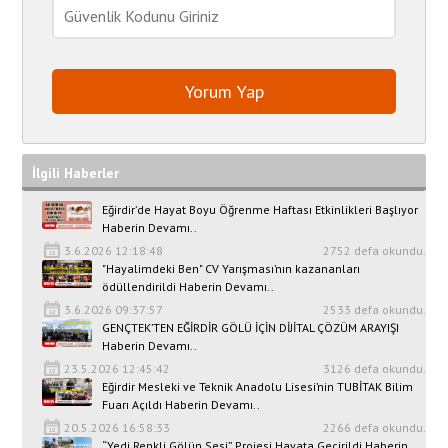
İlgili Haberler
Eğirdir’de Hayat Boyu Öğrenme Haftası Etkinlikleri Başlıyor
Haberin Devamı..
3.6.2026 12:18:48
2752 defa okundu.
"Hayalimdeki Ben" CV Yarışması’nın kazananları
ödüllendirildi Haberin Devamı..
3.6.2026 09:37:57
2533 defa okundu.
GENÇTEK’TEN EĞİRDİR GÖLÜ İÇİN DİJİTAL ÇÖZÜM ARAYIŞI
Haberin Devamı..
23.5.2026 12:45:42
3126 defa okundu.
Eğirdir Mesleki ve Teknik Anadolu Lisesi’nin TUBİTAK Bilim
Fuarı Açıldı Haberin Devamı..
20.5.2026 16:58:33
2266 defa okundu.
“Yedi Renkli Gölün Sesi” Projesi Hayata Geçirildi Haberin