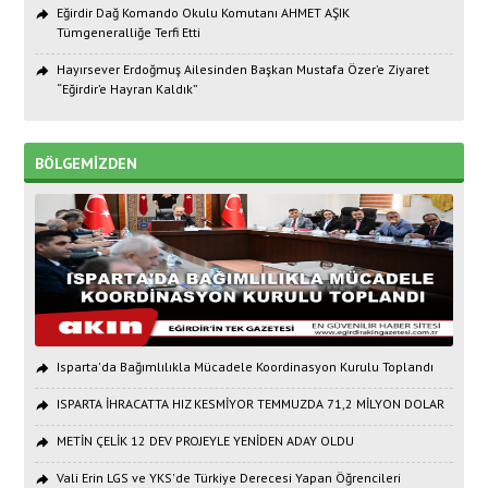
Eğirdir Dağ Komando Okulu Komutanı AHMET AŞIK
Tümgeneralliğe Terfi Etti
Hayırsever Erdoğmuş Ailesinden Başkan Mustafa Özer’e Ziyaret
“Eğirdir’e Hayran Kaldık”
BÖLGEMİZDEN
Isparta'da Bağımlılıkla Mücadele Koordinasyon Kurulu Toplandı
ISPARTA İHRACATTA HIZ KESMİYOR TEMMUZDA 71,2 MİLYON DOLAR
METİN ÇELİK 12 DEV PROJEYLE YENİDEN ADAY OLDU
Vali Erin LGS ve YKS'de Türkiye Derecesi Yapan Öğrencileri