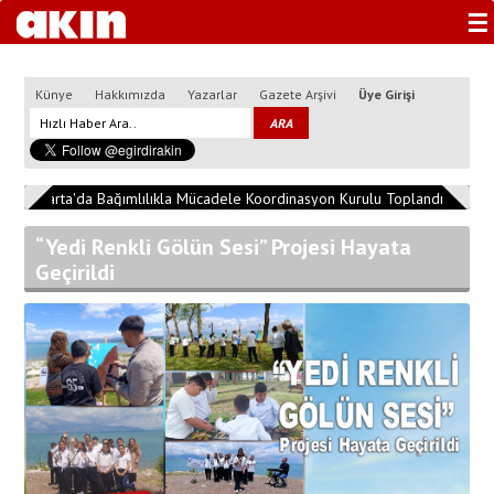
☰
Künye
Hakkımızda
Yazarlar
Gazete Arşivi
Üye Girişi
2
Isparta'da Bağımlılıkla Mücadele Koordinasyon Kurulu Toplandı
13:04
“Yedi Renkli Gölün Sesi” Projesi Hayata
Geçirildi