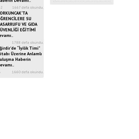
aberin Devamı..
42
1667 defa okundu.
ORKUNCAK’TA
ĞRENCİLERE SU
ASARRUFU VE GIDA
ÜVENLİĞİ EĞİTİMİ
evamı..
5
1788 defa okundu.
ğirdir’de “İyilik Timi”
itabı Üzerine Anlamlı
uluşma Haberin
evamı..
6
1660 defa okundu.