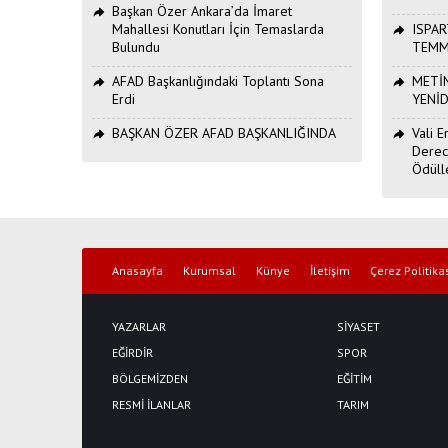
Başkan Özer Ankara’da İmaret
Mahallesi Konutları İçin Temaslarda
ISPAR
Bulundu
TEMM
AFAD Başkanlığındaki Toplantı Sona
METİN
Erdi
YENİ
BAŞKAN ÖZER AFAD BAŞKANLIĞINDA
Vali 
Derec
Ödüll
Anasayfa
Kurumsal
Künye
İletişim
Çerez Politika
YAZARLAR
SİYASET
EĞİRDİR
SPOR
BÖLGEMİZDEN
EĞİTİM
RESMİ İLANLAR
TARIM