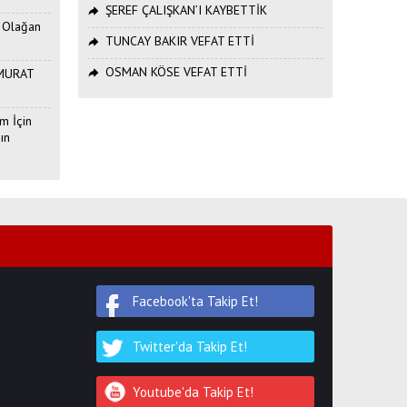
ŞEREF ÇALIŞKAN’I KAYBETTİK
. Olağan
TUNCAY BAKIR VEFAT ETTİ
OSMAN KÖSE VEFAT ETTİ
ı MURAT
m İçin
ın
Facebook'ta Takip Et!
Twitter'da Takip Et!
Youtube'da Takip Et!