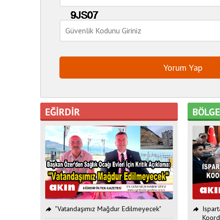
EĞİRDİR
BÖLG
"Vatandaşımız Mağdur Edilmeyecek"
Ispar
Koord