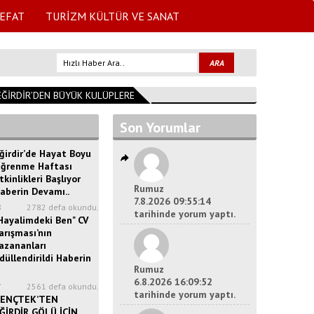
EFAT
TURİZM KÜLTÜR VE SANAT
İRDİR’DEN BÜYÜK KULÜPLERE UZANAN GURUR
09:26:44
Başkan Özer A
Son Yorumlar
ğirdir’de Hayat Boyu
ğrenme Haftası
tkinlikleri Başlıyor
Rumuz
aberin Devamı..
7.8.2026 09:55:14
8
2782 defa okundu.
tarihinde yorum yaptı.
Hayalimdeki Ben" CV
arışması’nın
azananları
düllendirildi Haberin
Rumuz
6.8.2026 16:09:52
7
2561 defa okundu.
tarihinde yorum yaptı.
ENÇTEK’TEN
ĞİRDİR GÖLÜ İÇİN