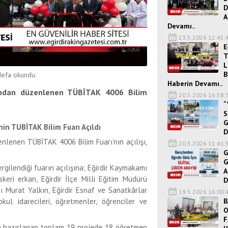
D
A
Devamı..
23.5.2026 12:45:
E
T
L
B
efa okundu.
Haberin Devamı..
fından düzenlenen TÜBİTAK 4006 Bilim
20.5.2026 16:58:
“
S
G
nin TUBİTAK Bilim Fuarı Açıldı
D
enlenen TÜBİTAK 4006 Bilim Fuarı’nın açılışı,
20.5.2026 11:41:
G
G
rgilendiği fuarın açılışına; Eğirdir Kaymakamı
A
keri erkan, Eğirdir İlçe Milli Eğitim Müdürü
D
ı Murat Yalkın, Eğirdir Esnaf ve Sanatkârlar
19.5.2026 16:00:
B
ul idarecileri, öğretmenler, öğrenciler ve
O
F
da hazırlanan toplam 19 projede 18 öğretmen