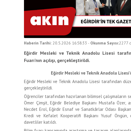
Haberin Tarihi:
20.5.2026 16:58:33
-
Okunma Sayısı:
2277
d
Eğirdir Mesleki ve Teknik Anadolu Lisesi tara
Fuarı’nın açılışı, gerçekleştirildi.
Eğirdir Mesleki ve Teknik Anadolu Lisesi’
Eğirdir Mesleki ve Teknik Anadolu Lisesi tarafından düz
gerçekleştirildi.
Öğrenciler tarafından hazırlanan bilimsel çalışmaların se
Ömer Çimşit, Eğirdir Belediye Başkanı Mustafa Özer, as
Necdet Erol, Eğirdir Esnaf ve Sanatkârlar Odası Başkan
Kredi ve Kefalet Kooperatifi Başkanı Yusuf Öngün, ok
davetliler katıldı.
Bilim fuarı kapsamında araştırma ve tasarım alanların