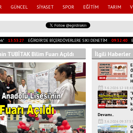
R
GÜNCEL
SİYASET
SPOR
EĞİTİM
TARIM
V
"
13:53:27
EĞİRDİR'DE BİÇERDÖVERLERE SIKI DENETİM
09:32:40
EĞ
nin TUBİTAK Bilim Fuarı Açıldı
İlgili Haberler
E
Ö
E
H
3.6.2026 12:18:4
"
Y
k
ö
Devamı..
3.6.2026 09:37:5
G
E