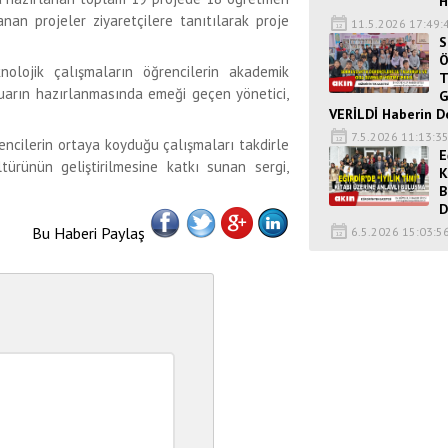
H
nan projeler ziyaretçilere tanıtılarak proje
11.5.2026 17:49:
S
Ö
nolojik çalışmaların öğrencilerin akademik
T
fuarın hazırlanmasında emeği geçen yönetici,
G
VERİLDİ Haberin D
7.5.2026 11:13:3
rencilerin ortaya koyduğu çalışmaları takdirle
E
türünün geliştirilmesine katkı sunan sergi,
K
B
D
Bu Haberi Paylaş
6.5.2026 15:03:5