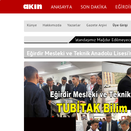
ANASAYFA
SON DAKİKA
EĞİRDİ
Künye
Hakkımızda
Yazarlar
Gazete Arşivi
Üye Girişi
17:22:00
"Vatandaşımız Mağdur Edilmeyecek
Eğirdir Mesleki ve Teknik Anadolu Lisesi’