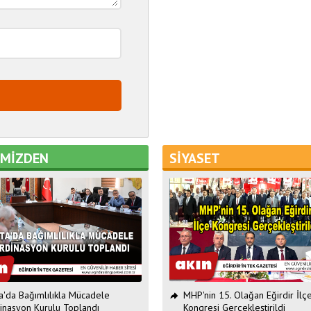
EMİZDEN
SİYASET
ta'da Bağımlılıkla Mücadele
MHP'nin 15. Olağan Eğirdir İlç
inasyon Kurulu Toplandı
Kongresi Gerçekleştirildi