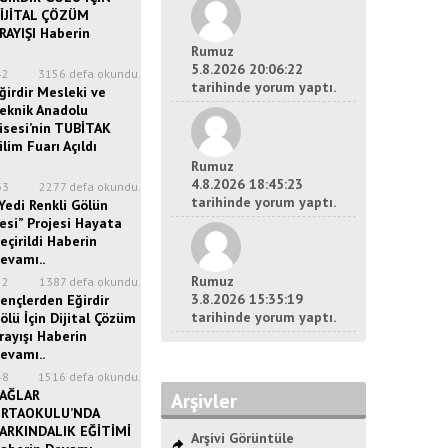
İJİTAL ÇÖZÜM
RAYIŞI Haberin
Rumuz
5.8.2026 20:06:22
42
3156 defa okundu.
tarihinde yorum yaptı.
ğirdir Mesleki ve
eknik Anadolu
isesi’nin TUBİTAK
ilim Fuarı Açıldı
Rumuz
4.8.2026 18:45:23
33
2277 defa okundu.
tarihinde yorum yaptı.
Yedi Renkli Gölün
esi” Projesi Hayata
eçirildi Haberin
evamı..
Rumuz
52
1387 defa okundu.
3.8.2026 15:35:19
ençlerden Eğirdir
tarihinde yorum yaptı.
ölü İçin Dijital Çözüm
rayışı Haberin
evamı..
48
1516 defa okundu.
AĞLAR
Arşivler
RTAOKULU’NDA
ARKINDALIK EĞİTİMİ
Arşivi Görüntüle