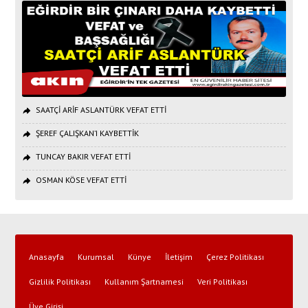
SAATÇİ ARİF ASLANTÜRK VEFAT ETTİ
ŞEREF ÇALIŞKAN’I KAYBETTİK
TUNCAY BAKIR VEFAT ETTİ
OSMAN KÖSE VEFAT ETTİ
Anasayfa
Kurumsal
Künye
İletişim
Çerez Politikası
Gizlilik Politikası
Kullanım Şartnamesi
Veri Politikası
Üye Girişi