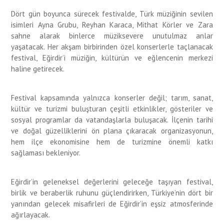
Dört gün boyunca sürecek festivalde, Türk müziğinin sevilen
isimleri Ayna Grubu, Reyhan Karaca, Mithat Körler ve Zara
sahne alarak binlerce müziksevere unutulmaz anlar
yaşatacak. Her akşam birbirinden özel konserlerle taçlanacak
festival, Eğirdir’i müziğin, kültürün ve eğlencenin merkezi
haline getirecek.
Festival kapsamında yalnızca konserler değil; tarım, sanat,
kültür ve turizmi buluşturan çeşitli etkinlikler, gösteriler ve
sosyal programlar da vatandaşlarla buluşacak. İlçenin tarihi
ve doğal güzelliklerini ön plana çıkaracak organizasyonun,
hem ilçe ekonomisine hem de turizmine önemli katkı
sağlaması bekleniyor.
Eğirdir’in geleneksel değerlerini geleceğe taşıyan festival,
birlik ve beraberlik ruhunu güçlendirirken, Türkiye’nin dört bir
yanından gelecek misafirleri de Eğirdir’in eşsiz atmosferinde
ağırlayacak.