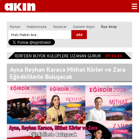
☰
Künye
Hakkımızda
Yazarlar
Gazete Arşivi
Üye Girişi
0
EĞİRDİR’DEN BÜYÜK KULÜPLERE UZANAN GURUR
09:26:44
Başkan Ö
Ayna Reyhan Karaca Mithat Körler ve Zara
Eğirdirlilerle Buluşacak