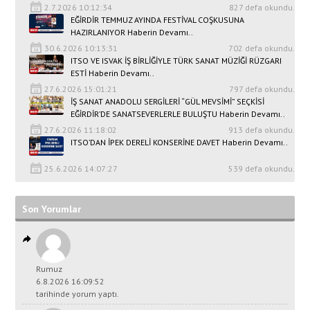
2.7.2026 10:12:34
827 defa okundu.
EĞİRDİR TEMMUZ AYINDA FESTİVAL COŞKUSUNA
HAZIRLANIYOR Haberin Devamı..
30.6.2026 10:13:31
702 defa okundu.
ITSO VE ISVAK İŞ BİRLİĞİYLE TÜRK SANAT MÜZİĞİ RÜZGARI
ESTİ Haberin Devamı..
27.6.2026 15:01:21
797 defa okundu.
İŞ SANAT ANADOLU SERGİLERİ “GÜL MEVSİMİ” SEÇKİSİ
EĞİRDİR’DE SANATSEVERLERLE BULUŞTU Haberin Devamı..
27.6.2026 11:18:02
913 defa okundu.
ITSO’DAN İPEK DERELİ KONSERİNE DAVET Haberin Devamı..
25.6.2026 14:07:27
539 defa okundu.
Son Yorumlar
Rumuz
6.8.2026 16:09:52
tarihinde yorum yaptı.