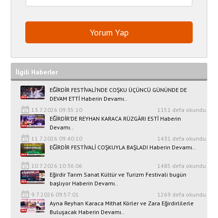
İlgili Haberler
EĞİRDİR FESTİVALİ’NDE COŞKU ÜÇÜNCÜ GÜNÜNDE DE
DEVAM ETTİ Haberin Devamı..
13.7.2026 09:35:10
1151 defa okundu.
EĞİRDİR’DE REYHAN KARACA RÜZGÂRI ESTİ Haberin
Devamı..
11.7.2026 09:40:10
1431 defa okundu.
EĞİRDİR FESTİVALİ COŞKUYLA BAŞLADI Haberin Devamı..
10.7.2026 10:36:06
1485 defa okundu.
Eğirdir Tarım Sanat Kültür ve Turizm Festivali bugün
başlıyor Haberin Devamı..
9.7.2026 09:57:01
1269 defa okundu.
Ayna Reyhan Karaca Mithat Körler ve Zara Eğirdirlilerle
Buluşacak Haberin Devamı..