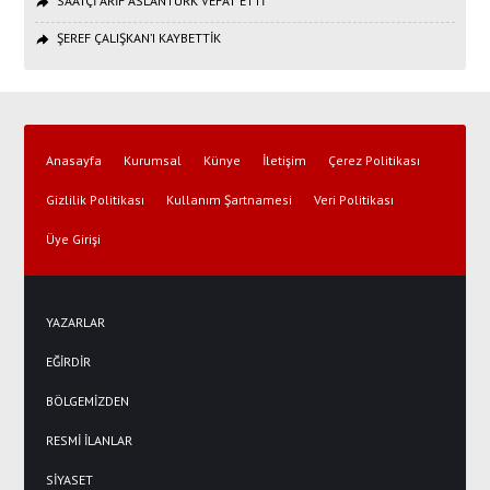
SAATÇİ ARİF ASLANTÜRK VEFAT ETTİ
ŞEREF ÇALIŞKAN’I KAYBETTİK
Anasayfa
Kurumsal
Künye
İletişim
Çerez Politikası
Gizlilik Politikası
Kullanım Şartnamesi
Veri Politikası
Üye Girişi
YAZARLAR
EĞİRDİR
BÖLGEMİZDEN
RESMİ İLANLAR
SİYASET