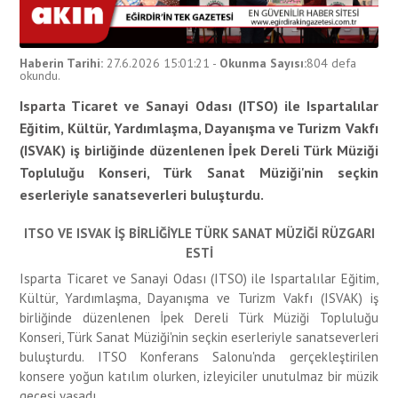
Haberin Tarihi:
27.6.2026 15:01:21
-
Okunma Sayısı:
804
defa
okundu.
Isparta Ticaret ve Sanayi Odası (ITSO) ile Ispartalılar
Eğitim, Kültür, Yardımlaşma, Dayanışma ve Turizm Vakfı
(ISVAK) iş birliğinde düzenlenen İpek Dereli Türk Müziği
Topluluğu Konseri, Türk Sanat Müziği'nin seçkin
eserleriyle sanatseverleri buluşturdu.
ITSO VE ISVAK İŞ BİRLİĞİYLE TÜRK SANAT MÜZİĞİ RÜZGARI
ESTİ
Isparta Ticaret ve Sanayi Odası (ITSO) ile Ispartalılar Eğitim,
Kültür, Yardımlaşma, Dayanışma ve Turizm Vakfı (ISVAK) iş
birliğinde düzenlenen İpek Dereli Türk Müziği Topluluğu
Konseri, Türk Sanat Müziği'nin seçkin eserleriyle sanatseverleri
buluşturdu. ITSO Konferans Salonu'nda gerçekleştirilen
konsere yoğun katılım olurken, izleyiciler unutulmaz bir müzik
gecesi yaşadı.