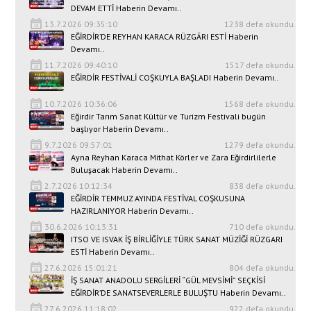
DEVAM ETTİ Haberin Devamı..
13.7.2026 09:35:10
1238 defa okundu.
EĞİRDİR’DE REYHAN KARACA RÜZGÂRI ESTİ Haberin
Devamı..
11.7.2026 09:40:10
1517 defa okundu.
EĞİRDİR FESTİVALİ COŞKUYLA BAŞLADI Haberin Devamı..
10.7.2026 10:36:06
1568 defa okundu.
Eğirdir Tarım Sanat Kültür ve Turizm Festivali bugün
başlıyor Haberin Devamı..
9.7.2026 09:57:01
1279 defa okundu.
Ayna Reyhan Karaca Mithat Körler ve Zara Eğirdirlilerle
Buluşacak Haberin Devamı..
2.7.2026 10:12:34
838 defa okundu.
EĞİRDİR TEMMUZ AYINDA FESTİVAL COŞKUSUNA
HAZIRLANIYOR Haberin Devamı..
30.6.2026 10:13:31
710 defa okundu.
ITSO VE ISVAK İŞ BİRLİĞİYLE TÜRK SANAT MÜZİĞİ RÜZGARI
ESTİ Haberin Devamı..
27.6.2026 15:01:21
804 defa okundu.
İŞ SANAT ANADOLU SERGİLERİ “GÜL MEVSİMİ” SEÇKİSİ
EĞİRDİR’DE SANATSEVERLERLE BULUŞTU Haberin Devamı..
27.6.2026 11:18:02
922 defa okundu.