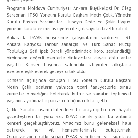
Programa Moldova Cumhuriyeti Ankara Büyükelçisi Dr. Oleg
Serebrian, ITSO Yönetim Kurulu Başkanı Metin Çelik, Yönetim
Kurulu Başkan Yardımcıları Hüseyin Dede ve Şakir Uygun,
yönetim kurulu ve meclis üyeleri ile çok sayıda davetli katıldı.
Ankara'da ISVAK bünyesinde çalışmalarını sürdüren, TRT
Ankara Radyosu tanbur sanatçısı ve Türk Sanat Müziği
Topluluğu Şefi İpek Dereli yönetimindeki koro, seslendirdiği
birbirinden değerli eserlerle dinleyicilere duygu dolu anlar
yaşattı. Konser boyunca salondaki izleyiciler, alkışlarla
eserlere eşlik ederek geceye ortak oldu.
Konserin açılışında konuşan ITSO Yönetim Kurulu Başkanı
Metin Çelik, odaların yalnızca ticari faaliyetlerle sınırlı
kurumlar olmadığını belirterek kültür ve sanatın toplumsal
yaşamın ayrılmaz bir parçası olduğuna dikkat çekti.
Çelik, "Sanatın insanı dinlendiren, bir araya getiren ve hayatı
güzelleştiren bir yönü var. ISVAK ile iki yıldır bu anlamlı
konseri gerçekleştiriyoruz. Amacımız bunu geleneksel hale
getirerek her yıl hemşehrilerimizle buluşturmak.
Organizasyona katkı sunan ISVAK yönetimine ve Isparta'ya