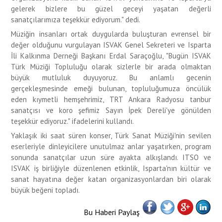
gelerek bizlere bu güzel geceyi yaşatan değerli
sanatçılarımıza teşekkür ediyorum." dedi.
Müziğin insanları ortak duygularda buluşturan evrensel bir
değer olduğunu vurgulayan ISVAK Genel Sekreteri ve Isparta
İli Kalkınma Derneği Başkanı Erdal Saraçoğlu, "Bugün ISVAK
Türk Müziği Topluluğu olarak sizlerle bir arada olmaktan
büyük mutluluk duyuyoruz. Bu anlamlı gecenin
gerçekleşmesinde emeği bulunan, topluluğumuza öncülük
eden kıymetli hemşehrimiz, TRT Ankara Radyosu tanbur
sanatçısı ve koro şefimiz Sayın İpek Dereli'ye gönülden
teşekkür ediyoruz." ifadelerini kullandı.
Yaklaşık iki saat süren konser, Türk Sanat Müziği'nin sevilen
eserleriyle dinleyicilere unutulmaz anlar yaşatırken, program
sonunda sanatçılar uzun süre ayakta alkışlandı. ITSO ve
ISVAK iş birliğiyle düzenlenen etkinlik, Isparta'nın kültür ve
sanat hayatına değer katan organizasyonlardan biri olarak
büyük beğeni topladı.
Bu Haberi Paylaş