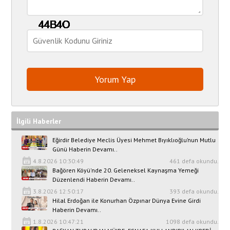
İlgili Haberler
Eğirdir Belediye Meclis Üyesi Mehmet Bıyıklıoğlu’nun Mutlu
Günü Haberin Devamı..
4.8.2026 10:30:49
461 defa okundu.
Bağören Köyü'nde 20. Geleneksel Kaynaşma Yemeği
Düzenlendi Haberin Devamı..
3.8.2026 12:50:17
393 defa okundu.
Hilal Erdoğan ile Konurhan Özpınar Dünya Evine Girdi
Haberin Devamı..
1.8.2026 10:47:21
1098 defa okundu.