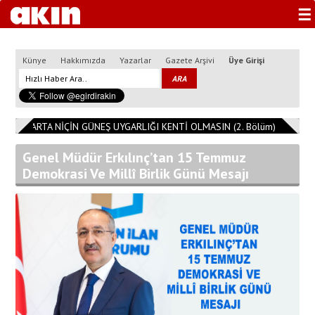
☰
Künye
Hakkımızda
Yazarlar
Gazete Arşivi
Üye Girişi
3
ISPARTA NİÇİN GÜNEŞ UYGARLIĞI KENTİ OLMASIN (2. Bölüm)
11:08:1
Genel Müdür Erkılınç’tan 15 Temmuz
Demokrasi Ve Millî Birlik Günü Mesajı