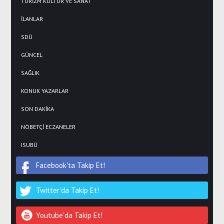
TURİZM KÜLTÜR VE SANAT
İLANLAR
SDÜ
GÜNCEL
SAĞLIK
KONUK YAZARLAR
SON DAKİKA
NÖBETÇİ ECZANELER
ISUBÜ
Facebook'ta Takip Et!
Twitter'da Takip Et!
Youtube'da Takip Et!