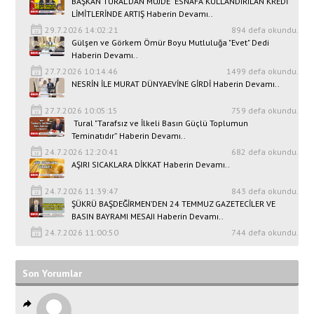
BAŞKAN TURAL’DAN MÜJDE ESNAFA KULLANDIRILAN KREDİ
LİMİTLERİNDE ARTIŞ Haberin Devamı..
29.7.2026 14:02:21
894 defa okundu.
Gülşen ve Görkem Ömür Boyu Mutluluğa "Evet" Dedi
Haberin Devamı..
27.7.2026 10:14:46
1499 defa okundu.
NESRİN İLE MURAT DÜNYAEVİNE GİRDİ Haberin Devamı..
27.7.2026 10:05:15
759 defa okundu.
Tural "Tarafsız ve İlkeli Basın Güçlü Toplumun
Teminatıdır” Haberin Devamı..
24.7.2026 12:20:41
682 defa okundu.
AŞIRI SICAKLARA DİKKAT Haberin Devamı..
24.7.2026 11:39:47
843 defa okundu.
ŞÜKRÜ BAŞDEĞİRMEN’DEN 24 TEMMUZ GAZETECİLER VE
BASIN BAYRAMI MESAJI Haberin Devamı..
24.7.2026 11:00:50
744 defa okundu.
Son Yorumlar