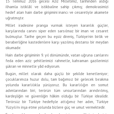
15 Temmuz 2016 gecesi Aziz Milletimiz, tarihinden aldığı
ilhamla istiklâl ve istikbaline sahip çıkmış; demokrasimizi
hedef alan hain darbe girişimini inancı ve cesaretiyle akamete
uğratmıştır.
Millet iradesine pranga vurmak isteyen karanlık güçler,
karşılarında canını siper eden sarsılmaz bir iman ve cesaret
bulmuştur. Tarihe geçen bu eşsiz direniş, Türkiye’nin birlik ve
beraberliğine kastedenlere karşı yazılmış destansı bir meydan
okumadır.
Hain darbe girişiminin 9. yıl dönümünde, vatan uğruna canlarını
feda eden aziz şehitlerimizi rahmetle, kahraman gazilerimizi
şükran ve minnetle yâd ediyorum.
Bugün, millet olarak daha güçlü bir şekilde kenetleniyor;
çocuklarımıza huzur dolu, tam bağımsız bir gelecek bırakma
yolunda kararlılıkla yürüyoruz. Bu kararlılığın en somut
adımlarından biri, terörün tüm unsurlarından arındırılmış,
kardeşliğin ve güvenliğin hâkim olduğu bir Türkiye idealidir.
Terörsüz bir Türkiye hedefiyle attığımız her adım, ‘Türkiye
Yüzyılı’nı inşa etme yolunda bizlere güç ve umut vermektedir.