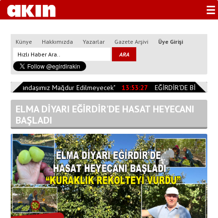
☰
Künye
Hakkımızda
Yazarlar
Gazete Arşivi
Üye Girişi
"Vatandaşımız Mağdur Edilmeyecek"
13:53:27
EĞİRDİR'DE BİÇERDÖVE
ELMA DİYARI EĞİRDİR’DE HASAT HEYECANI
BAŞLADI