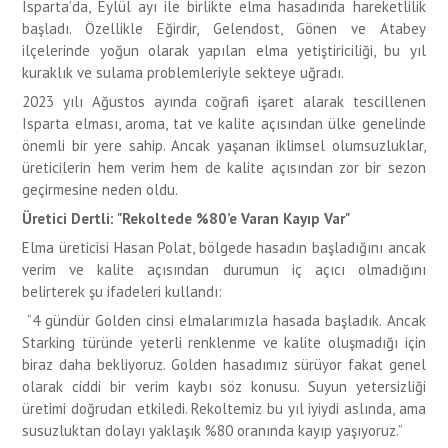
Isparta’da, Eylül ayı ile birlikte elma hasadında hareketlilik
başladı. Özellikle Eğirdir, Gelendost, Gönen ve Atabey
ilçelerinde yoğun olarak yapılan elma yetiştiriciliği, bu yıl
kuraklık ve sulama problemleriyle sekteye uğradı.
2023 yılı Ağustos ayında coğrafi işaret alarak tescillenen
Isparta elması, aroma, tat ve kalite açısından ülke genelinde
önemli bir yere sahip. Ancak yaşanan iklimsel olumsuzluklar,
üreticilerin hem verim hem de kalite açısından zor bir sezon
geçirmesine neden oldu.
Üretici Dertli: "Rekoltede %80’e Varan Kayıp Var"
Elma üreticisi Hasan Polat, bölgede hasadın başladığını ancak
verim ve kalite açısından durumun iç açıcı olmadığını
belirterek şu ifadeleri kullandı:
“4 gündür Golden cinsi elmalarımızla hasada başladık. Ancak
Starking türünde yeterli renklenme ve kalite oluşmadığı için
biraz daha bekliyoruz. Golden hasadımız sürüyor fakat genel
olarak ciddi bir verim kaybı söz konusu. Suyun yetersizliği
üretimi doğrudan etkiledi. Rekoltemiz bu yıl iyiydi aslında, ama
susuzluktan dolayı yaklaşık %80 oranında kayıp yaşıyoruz.”