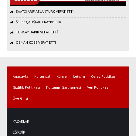
SAATÇİ ARİF ASLANTÜRK VEFAT ETTİ
ŞEREF ÇALIŞKAN’I KAYBETTİK
TUNCAY BAKIR VEFAT ETTİ
OSMAN KÖSE VEFAT ETTİ
Anasayfa
Kurumsal
Künye
İletişim
Çerez Politikası
Gizlilik Politikası
Kullanım Şartnamesi
Veri Politikası
Üye Girişi
YAZARLAR
EĞİRDİR