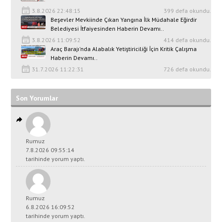
3.8.2026 22:48:15
399 defa okundu.
Beşevler Mevkiinde Çıkan Yangına İlk Müdahale Eğirdir
Belediyesi İtfaiyesinden Haberin Devamı..
3.8.2026 11:09:52
414 defa okundu.
Araç Barajı'nda Alabalık Yetiştiriciliği İçin Kritik Çalışma
Haberin Devamı..
31.7.2026 11:22:31
726 defa okundu.
Son Yorumlar
Rumuz
7.8.2026 09:55:14
tarihinde yorum yaptı.
Rumuz
6.8.2026 16:09:52
tarihinde yorum yaptı.