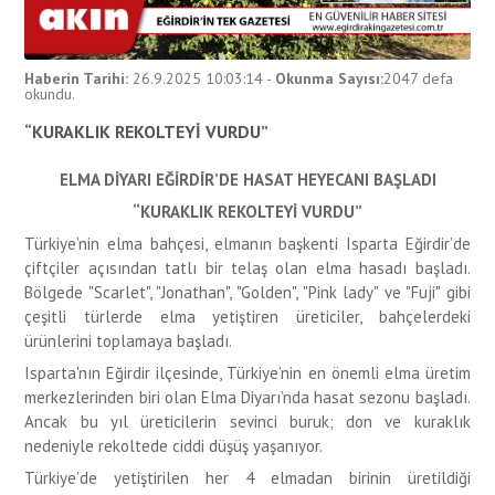
Haberin Tarihi:
26.9.2025 10:03:14
-
Okunma Sayısı:
2047
defa
okundu.
“KURAKLIK REKOLTEYİ VURDU”
ELMA DİYARI EĞİRDİR’DE HASAT HEYECANI BAŞLADI
“KURAKLIK REKOLTEYİ VURDU”
Türkiye’nin elma bahçesi, elmanın başkenti Isparta Eğirdir’de
çiftçiler açısından tatlı bir telaş olan elma hasadı başladı.
Bölgede "Scarlet", "Jonathan", "Golden", "Pink lady" ve "Fuji" gibi
çeşitli türlerde elma yetiştiren üreticiler, bahçelerdeki
ürünlerini toplamaya başladı.
Isparta'nın Eğirdir ilçesinde, Türkiye’nin en önemli elma üretim
merkezlerinden biri olan Elma Diyarı’nda hasat sezonu başladı.
Ancak bu yıl üreticilerin sevinci buruk; don ve kuraklık
nedeniyle rekoltede ciddi düşüş yaşanıyor.
Türkiye’de yetiştirilen her 4 elmadan birinin üretildiği