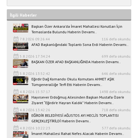
İlgili Haberler
Başkan Özer Ankara’da İmaret Mahallesi Konutları İçin
Temaslarda Bulundu Haberin Devamı..
7.8.2026 09:26:44
116 defa okundu.
AFAD Başkanlığındaki Toplantı Sona Erdi Haberin Devamı..
5.8.2026 17:34:24
699 defa okundu.
BAŞKAN ÖZER AFAD BAŞKANLIĞINDA Haberin Devamı..
5.8.2026 13:52:42
646 defa okundu.
Eğirdir Dağ Komando Okulu Komutanı AHMET AŞIK
Tümgeneralliğe Terfi Etti Haberin Devamı..
4.8.2026 15:37:17
1498 defa okundu.
Hayırsever Erdoğmuş Ailesinden Başkan Mustafa Özer’e
Ziyaret “Eğirdir’e Hayran Kaldık” Haberin Devamı..
4.8.2026 13:42:26
718 defa okundu.
EĞİRDİR BELEDİYESİ AĞUSTOS AYI MECLİS TOPLANTISI
GERÇEKLEŞTİRİLDİ Haberin Devamı..
4.8.2026 10:22:23
577 defa okundu.
İmaret Mahallesi Rahat Nefes Alacak Haberin Devamı..