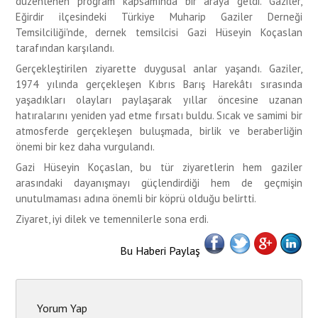
düzenlenen program kapsamında bir araya geldi. Gaziler,
Eğirdir ilçesindeki Türkiye Muharip Gaziler Derneği
Temsilciliği'nde, dernek temsilcisi Gazi Hüseyin Koçaslan
tarafından karşılandı.
Gerçekleştirilen ziyarette duygusal anlar yaşandı. Gaziler,
1974 yılında gerçekleşen Kıbrıs Barış Harekâtı sırasında
yaşadıkları olayları paylaşarak yıllar öncesine uzanan
hatıralarını yeniden yad etme fırsatı buldu. Sıcak ve samimi bir
atmosferde gerçekleşen buluşmada, birlik ve beraberliğin
önemi bir kez daha vurgulandı.
Gazi Hüseyin Koçaslan, bu tür ziyaretlerin hem gaziler
arasındaki dayanışmayı güçlendirdiği hem de geçmişin
unutulmaması adına önemli bir köprü olduğu belirtti.
Ziyaret, iyi dilek ve temennilerle sona erdi.
Bu Haberi Paylaş
Yorum Yap