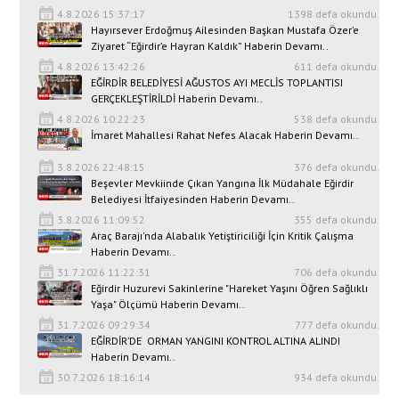
4.8.2026 15:37:17
1398 defa okundu.
Hayırsever Erdoğmuş Ailesinden Başkan Mustafa Özer’e
Ziyaret “Eğirdir’e Hayran Kaldık” Haberin Devamı..
4.8.2026 13:42:26
611 defa okundu.
EĞİRDİR BELEDİYESİ AĞUSTOS AYI MECLİS TOPLANTISI
GERÇEKLEŞTİRİLDİ Haberin Devamı..
4.8.2026 10:22:23
538 defa okundu.
İmaret Mahallesi Rahat Nefes Alacak Haberin Devamı..
3.8.2026 22:48:15
376 defa okundu.
Beşevler Mevkiinde Çıkan Yangına İlk Müdahale Eğirdir
Belediyesi İtfaiyesinden Haberin Devamı..
3.8.2026 11:09:52
355 defa okundu.
Araç Barajı'nda Alabalık Yetiştiriciliği İçin Kritik Çalışma
Haberin Devamı..
31.7.2026 11:22:31
706 defa okundu.
Eğirdir Huzurevi Sakinlerine "Hareket Yaşını Öğren Sağlıklı
Yaşa" Ölçümü Haberin Devamı..
31.7.2026 09:29:34
777 defa okundu.
EĞİRDİR’DE ORMAN YANGINI KONTROL ALTINA ALINDI
Haberin Devamı..
30.7.2026 18:16:14
934 defa okundu.