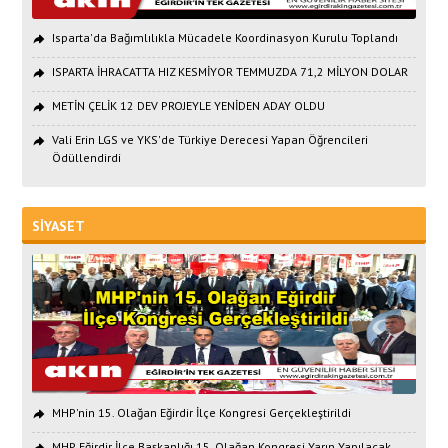
Isparta'da Bağımlılıkla Mücadele Koordinasyon Kurulu Toplandı
ISPARTA İHRACATTA HIZ KESMİYOR TEMMUZDA 71,2 MİLYON DOLAR
METİN ÇELİK 12 DEV PROJEYLE YENİDEN ADAY OLDU
Vali Erin LGS ve YKS'de Türkiye Derecesi Yapan Öğrencileri
Ödüllendirdi
SİYASET
MHP'nin 15. Olağan Eğirdir İlçe Kongresi Gerçekleştirildi
MHP Eğirdir İlçe Başkanlığı 15. Olağan Kongresi Yarın Yapılacak