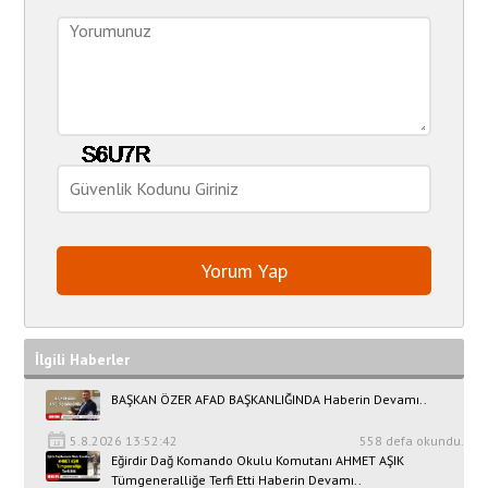
İlgili Haberler
BAŞKAN ÖZER AFAD BAŞKANLIĞINDA Haberin Devamı..
5.8.2026 13:52:42
558 defa okundu.
Eğirdir Dağ Komando Okulu Komutanı AHMET AŞIK
Tümgeneralliğe Terfi Etti Haberin Devamı..