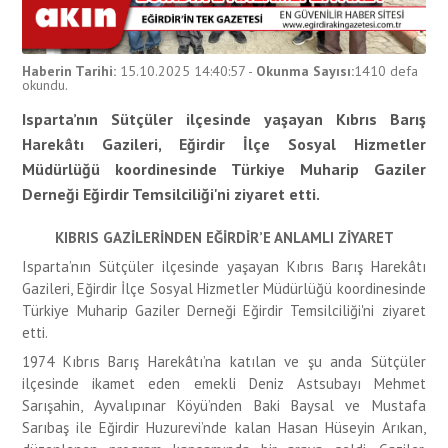
Haberin Tarihi:
15.10.2025 14:40:57
-
Okunma Sayısı:
1410
defa
okundu.
Isparta’nın Sütçüler ilçesinde yaşayan Kıbrıs Barış
Harekâtı Gazileri, Eğirdir İlçe Sosyal Hizmetler
Müdürlüğü koordinesinde Türkiye Muharip Gaziler
Derneği Eğirdir Temsilciliği'ni ziyaret etti.
KIBRIS GAZİLERİNDEN EĞİRDİR’E ANLAMLI ZİYARET
Isparta’nın Sütçüler ilçesinde yaşayan Kıbrıs Barış Harekâtı
Gazileri, Eğirdir İlçe Sosyal Hizmetler Müdürlüğü koordinesinde
Türkiye Muharip Gaziler Derneği Eğirdir Temsilciliği'ni ziyaret
etti.
1974 Kıbrıs Barış Harekâtı’na katılan ve şu anda Sütçüler
ilçesinde ikamet eden emekli Deniz Astsubayı Mehmet
Sarışahin, Ayvalıpınar Köyü’nden Baki Baysal ve Mustafa
Sarıbaş ile Eğirdir Huzurevi’nde kalan Hasan Hüseyin Arıkan,