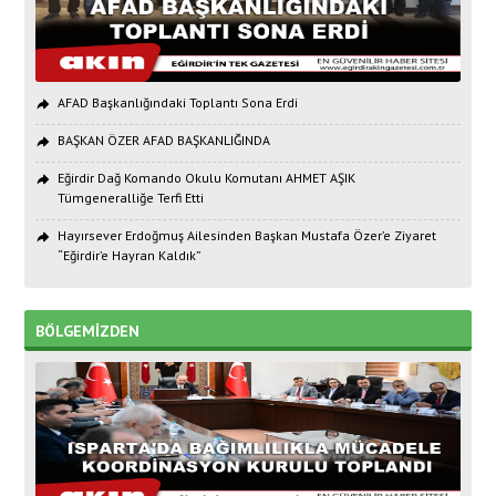
AFAD Başkanlığındaki Toplantı Sona Erdi
BAŞKAN ÖZER AFAD BAŞKANLIĞINDA
Eğirdir Dağ Komando Okulu Komutanı AHMET AŞIK
Tümgeneralliğe Terfi Etti
Hayırsever Erdoğmuş Ailesinden Başkan Mustafa Özer’e Ziyaret
“Eğirdir’e Hayran Kaldık”
BÖLGEMİZDEN