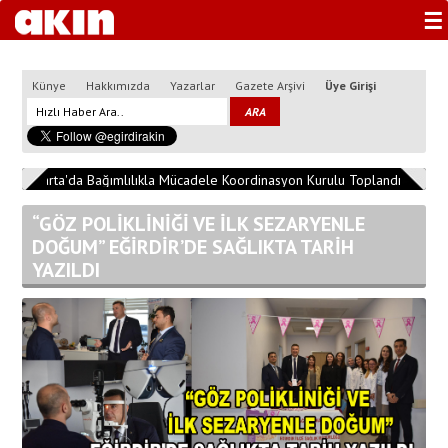
☰
Künye
Hakkımızda
Yazarlar
Gazete Arşivi
Üye Girişi
2
Isparta'da Bağımlılıkla Mücadele Koordinasyon Kurulu Toplandı
13:04:
“GÖZ POLİKLİNİĞİ VE İLK SEZARYENLE
DOĞUM” EĞİRDİR’DE SAĞLIKTA TARİH
YAZILDI