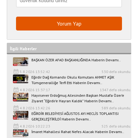
İlgili Haberler
BAŞKAN ÖZER AFAD BAŞKANLIĞINDA Haberin Devamı..
5.8.2026 13:52:42
530 defa okundu.
Eğirdir Dağ Komando Okulu Komutanı AHMET AŞIK
Tümgeneralliğe Terfi Etti Haberin Devamı..
4.8.2026 15:37:17
1347 defa okundu.
Hayırsever Erdoğmuş Ailesinden Başkan Mustafa Özer’e
Ziyaret “Eğirdir’e Hayran Kaldık” Haberin Devamı..
4.8.2026 13:42:26
589 defa okundu.
EĞİRDİR BELEDİYESİ AĞUSTOS AYI MECLİS TOPLANTISI
GERÇEKLEŞTİRİLDİ Haberin Devamı..
4.8.2026 10:22:23
525 defa okundu.
İmaret Mahallesi Rahat Nefes Alacak Haberin Devamı..