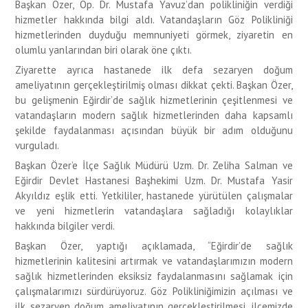
Başkan Özer, Op. Dr. Mustafa Yavuz’dan polikliniğin verdiği
hizmetler hakkında bilgi aldı. Vatandaşların Göz Polikliniği
hizmetlerinden duyduğu memnuniyeti görmek, ziyaretin en
olumlu yanlarından biri olarak öne çıktı.
Ziyarette ayrıca hastanede ilk defa sezaryen doğum
ameliyatının gerçekleştirilmiş olması dikkat çekti. Başkan Özer,
bu gelişmenin Eğirdir’de sağlık hizmetlerinin çeşitlenmesi ve
vatandaşların modern sağlık hizmetlerinden daha kapsamlı
şekilde faydalanması açısından büyük bir adım olduğunu
vurguladı.
Başkan Özer’e İlçe Sağlık Müdürü Uzm. Dr. Zeliha Salman ve
Eğirdir Devlet Hastanesi Başhekimi Uzm. Dr. Mustafa Yasir
Akyıldız eşlik etti. Yetkililer, hastanede yürütülen çalışmalar
ve yeni hizmetlerin vatandaşlara sağladığı kolaylıklar
hakkında bilgiler verdi.
Başkan Özer, yaptığı açıklamada, “Eğirdir’de sağlık
hizmetlerinin kalitesini artırmak ve vatandaşlarımızın modern
sağlık hizmetlerinden eksiksiz faydalanmasını sağlamak için
çalışmalarımızı sürdürüyoruz. Göz Polikliniğimizin açılması ve
ilk sezaryen doğum ameliyatının gerçekleştirilmesi, ilçemizde