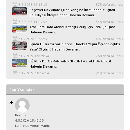
3.8.2026 22:48:15
373 defa okundu.
Beşevler Mevkiinde Çıkan Yangına İlk Müdahale Eğirdir
Belediyesi İtfaiyesinden Haberin Devamı..
3.8.2026 11:09:52
348 defa okundu.
Araç Barajı'nda Alabalık Yetiştiriciliği İçin Kritik Çalışma
Haberin Devamı..
31.7.2026 11:22:31
692 defa okundu.
Eğirdir Huzurevi Sakinlerine "Hareket Yaşını Öğren Sağlıklı
Yaşa" Ölçümü Haberin Devamı..
31.7.2026 09:29:34
768 defa okundu.
EĞİRDİR’DE ORMAN YANGINI KONTROL ALTINA ALINDI
Haberin Devamı..
30.7.2026 18:16:14
919 defa okundu.
Son Yorumlar
Rumuz
4.8.2026 18:45:23
tarihinde yorum yaptı.