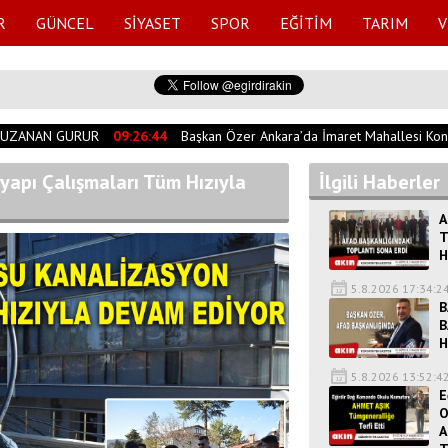
R
GÜNCEL
SİYASET
SPOR
EĞİTİM
TARIM
V
UZANAN GURUR
09:26:44
Başkan Özer Ankara’da İmaret Mahallesi Konut
yapı Çalışmaları Tüm Hızıyla
İlgili Haberler
A
T
H
5.8.2026 17:34:2
B
B
H
5.8.2026 13:52:4
E
O
A