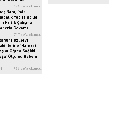
2
386 defa okundu.
raç Barajı'nda
labalık Yetiştiriciliği
çin Kritik Çalışma
aberin Devamı..
31
717 defa okundu.
ğirdir Huzurevi
akinlerine "Hareket
aşını Öğren Sağlıklı
aşa" Ölçümü Haberin
34
786 defa okundu.