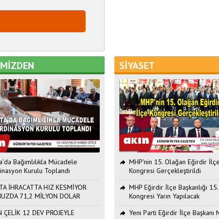
EMİZDEN
SİYASET
ta'da Bağımlılıkla Mücadele
MHP'nin 15. Olağan Eğirdir İlç
inasyon Kurulu Toplandı
Kongresi Gerçekleştirildi
TA İHRACATTA HIZ KESMİYOR
MHP Eğirdir İlçe Başkanlığı 15
UZDA 71,2 MİLYON DOLAR
Kongresi Yarın Yapılacak
 ÇELİK 12 DEV PROJEYLE
Yeni Parti Eğirdir İlçe Başkan