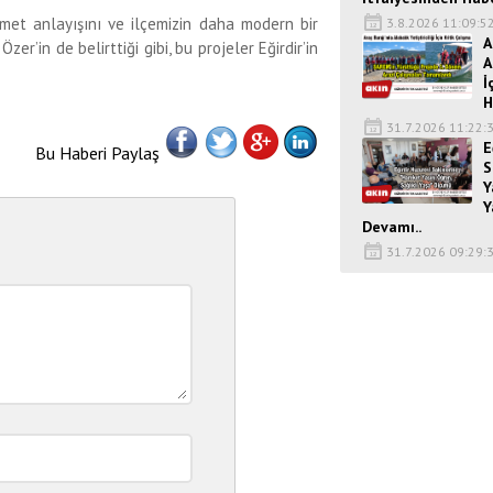
izmet anlayışını ve ilçemizin daha modern bir
3.8.2026 11:09:5
A
r’in de belirttiği gibi, bu projeler Eğirdir’in
A
İ
H
31.7.2026 11:22:
E
Bu Haberi Paylaş
S
Y
Y
Devamı..
31.7.2026 09:29: