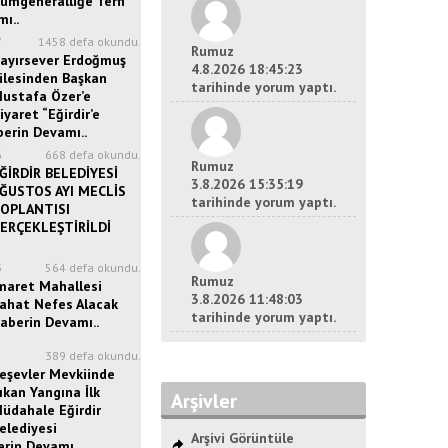
ümgeneralliğe Terfi
ı..
7
1458 defa okundu.
Rumuz
ayırsever Erdoğmuş
4.8.2026 18:45:23
ilesinden Başkan
tarihinde yorum yaptı.
ustafa Özer’e
iyaret “Eğirdir’e
berin Devamı..
6
668 defa okundu.
Rumuz
ĞİRDİR BELEDİYESİ
3.8.2026 15:35:19
ĞUSTOS AYI MECLİS
tarihinde yorum yaptı.
OPLANTISI
ERÇEKLEŞTİRİLDİ
3
564 defa okundu.
Rumuz
maret Mahallesi
3.8.2026 11:48:03
ahat Nefes Alacak
tarihinde yorum yaptı.
aberin Devamı..
5
389 defa okundu.
eşevler Mevkiinde
ıkan Yangına İlk
Arşivler
üdahale Eğirdir
elediyesi
Arşivi Görüntüle
erin Devamı..