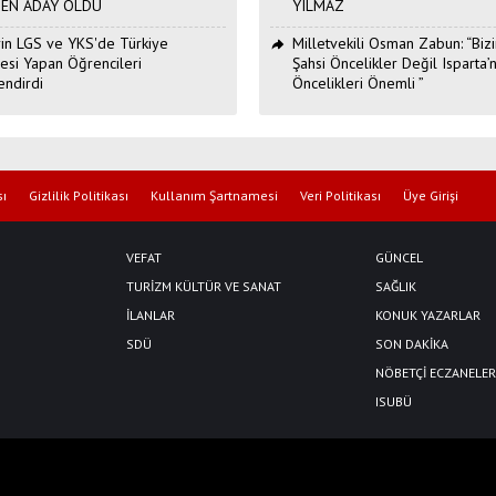
DEN ADAY OLDU
YILMAZ
Erin LGS ve YKS'de Türkiye
Milletvekili Osman Zabun: “Bizi
esi Yapan Öğrencileri
Şahsi Öncelikler Değil Isparta’n
endirdi
Öncelikleri Önemli ”
sı
Gizlilik Politikası
Kullanım Şartnamesi
Veri Politikası
Üye Girişi
VEFAT
GÜNCEL
TURİZM KÜLTÜR VE SANAT
SAĞLIK
İLANLAR
KONUK YAZARLAR
SDÜ
SON DAKİKA
NÖBETÇİ ECZANELER
ISUBÜ