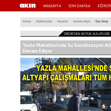
ANASAYFA
SON DAKİKA
EĞİRDİ
Künye
Hakkımızda
Yazarlar
Gazete Arşivi
Üye Girişi
09:32:40
EĞİRDİR’DEN BÜYÜK KULÜPLERE 
Yazla Mahallesi’nde Su Kanalizasyon Alt
Devam Ediyor