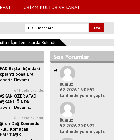
EFAT
TURİZM KÜLTÜR VE SANAT
ları İçin Temaslarda Bulundu
15:39:42
Isparta'da Bağımlılıkla Mücadel
Son Yorumlar
FAD Başkanlığındaki
oplantı Sona Erdi
aberin Devamı..
Rumuz
6.8.2026 16:09:52
4
671 defa okundu.
tarihinde yorum yaptı.
AŞKAN ÖZER AFAD
AŞKANLIĞINDA
aberin Devamı..
2
602 defa okundu.
Rumuz
ğirdir Dağ Komando
5.8.2026 20:06:22
kulu Komutanı
tarihinde yorum yaptı.
HMET AŞIK