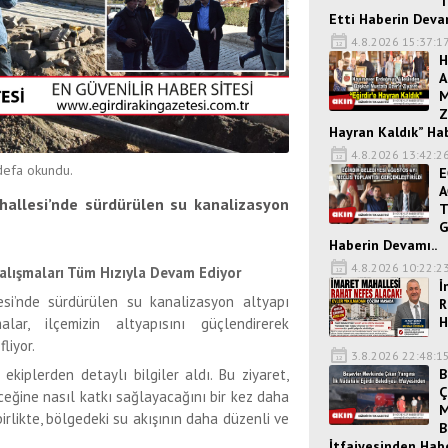
T
Etti Haberin Devam
4.8.2026 15:37:1
H
A
M
Z
Hayran Kaldık” Ha
4.8.2026 13:42:2
efa okundu.
E
A
hallesi’nde sürdürülen su kanalizasyon
T
G
Haberin Devamı..
4.8.2026 10:22:2
alışmaları Tüm Hızıyla Devam Ediyor
İ
esi’nde sürdürülen su kanalizasyon altyapı
R
H
lar, ilçemizin altyapısını güçlendirerek
liyor.
3.8.2026 22:48:1
B
ekiplerden detaylı bilgiler aldı. Bu ziyaret,
Ç
ceğine nasıl katkı sağlayacağını bir kez daha
M
irlikte, bölgedeki su akışının daha düzenli ve
B
İtfaiyesinden Hab