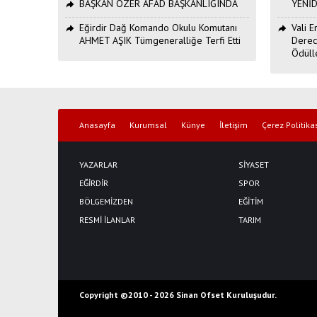
BAŞKAN ÖZER AFAD BAŞKANLIĞINDA
YENİ
Eğirdir Dağ Komando Okulu Komutanı
Vali 
AHMET AŞIK Tümgeneralliğe Terfi Etti
Derec
Ödüll
Anasayfa
Kurumsal
Künye
İletişim
Çerez Politika
YAZARLAR
SİYASET
EĞİRDİR
SPOR
BÖLGEMİZDEN
EĞİTİM
RESMİ İLANLAR
TARIM
Copyright ©2010 -
2026 Sinan Ofset Kuruluşudur.