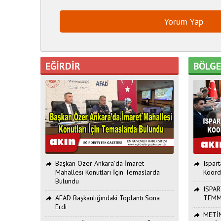
EĞİRDİR
BÖLG
Başkan Özer Ankara’da İmaret
Ispar
Mahallesi Konutları İçin Temaslarda
Koord
Bulundu
ISPAR
AFAD Başkanlığındaki Toplantı Sona
TEMM
Erdi
METİN