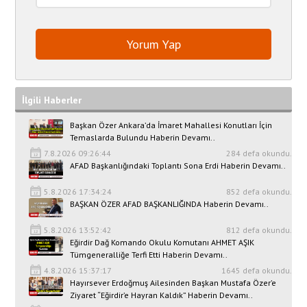
İlgili Haberler
Başkan Özer Ankara’da İmaret Mahallesi Konutları İçin
Temaslarda Bulundu Haberin Devamı..
7.8.2026 09:26:44
284 defa okundu.
AFAD Başkanlığındaki Toplantı Sona Erdi Haberin Devamı..
5.8.2026 17:34:24
852 defa okundu.
BAŞKAN ÖZER AFAD BAŞKANLIĞINDA Haberin Devamı..
5.8.2026 13:52:42
812 defa okundu.
Eğirdir Dağ Komando Okulu Komutanı AHMET AŞIK
Tümgeneralliğe Terfi Etti Haberin Devamı..
4.8.2026 15:37:17
1645 defa okundu.
Hayırsever Erdoğmuş Ailesinden Başkan Mustafa Özer’e
Ziyaret “Eğirdir’e Hayran Kaldık” Haberin Devamı..