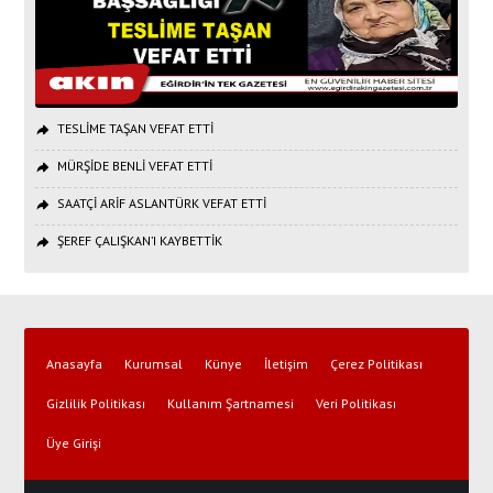
TESLİME TAŞAN VEFAT ETTİ
MÜRŞİDE BENLİ VEFAT ETTİ
SAATÇİ ARİF ASLANTÜRK VEFAT ETTİ
ŞEREF ÇALIŞKAN’I KAYBETTİK
Anasayfa
Kurumsal
Künye
İletişim
Çerez Politikası
Gizlilik Politikası
Kullanım Şartnamesi
Veri Politikası
Üye Girişi