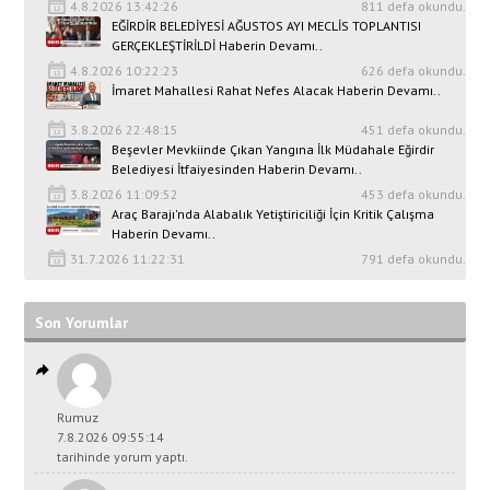
4.8.2026 13:42:26
811 defa okundu.
EĞİRDİR BELEDİYESİ AĞUSTOS AYI MECLİS TOPLANTISI
GERÇEKLEŞTİRİLDİ Haberin Devamı..
4.8.2026 10:22:23
626 defa okundu.
İmaret Mahallesi Rahat Nefes Alacak Haberin Devamı..
3.8.2026 22:48:15
451 defa okundu.
Beşevler Mevkiinde Çıkan Yangına İlk Müdahale Eğirdir
Belediyesi İtfaiyesinden Haberin Devamı..
3.8.2026 11:09:52
453 defa okundu.
Araç Barajı'nda Alabalık Yetiştiriciliği İçin Kritik Çalışma
Haberin Devamı..
31.7.2026 11:22:31
791 defa okundu.
Son Yorumlar
Rumuz
7.8.2026 09:55:14
tarihinde yorum yaptı.