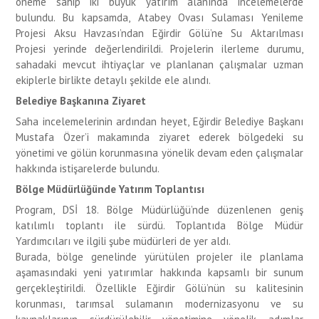
öneme sahip iki büyük yatırım alanında incelemelerde
bulundu. Bu kapsamda, Atabey Ovası Sulaması Yenileme
Projesi Aksu Havzası’ndan Eğirdir Gölü’ne Su Aktarılması
Projesi yerinde değerlendirildi. Projelerin ilerleme durumu,
sahadaki mevcut ihtiyaçlar ve planlanan çalışmalar uzman
ekiplerle birlikte detaylı şekilde ele alındı.
Belediye Başkanına Ziyaret
Saha incelemelerinin ardından heyet, Eğirdir Belediye Başkanı
Mustafa Özer’i makamında ziyaret ederek bölgedeki su
yönetimi ve gölün korunmasına yönelik devam eden çalışmalar
hakkında istişarelerde bulundu.
Bölge Müdürlüğünde Yatırım Toplantısı
Program, DSİ 18. Bölge Müdürlüğü’nde düzenlenen geniş
katılımlı toplantı ile sürdü. Toplantıda Bölge Müdür
Yardımcıları ve ilgili şube müdürleri de yer aldı.
Burada, bölge genelinde yürütülen projeler ile planlama
aşamasındaki yeni yatırımlar hakkında kapsamlı bir sunum
gerçekleştirildi. Özellikle Eğirdir Gölü’nün su kalitesinin
korunması, tarımsal sulamanın modernizasyonu ve su