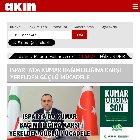
☰
Künye
Hakkımızda
Yazarlar
Gazete Arşivi
Üye Girişi
0
"Vatandaşımız Mağdur Edilmeyecek"
13:53:27
EĞİRDİR'DE BİÇERDÖV
ISPARTA’DA KUMAR BAĞIMLILIĞINA KARŞI
YERELDEN GÜÇLÜ MÜCADELE