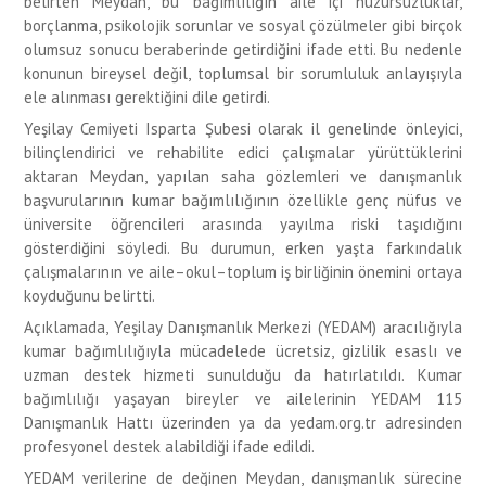
belirten Meydan, bu bağımlılığın aile içi huzursuzluklar,
borçlanma, psikolojik sorunlar ve sosyal çözülmeler gibi birçok
olumsuz sonucu beraberinde getirdiğini ifade etti. Bu nedenle
konunun bireysel değil, toplumsal bir sorumluluk anlayışıyla
ele alınması gerektiğini dile getirdi.
Yeşilay Cemiyeti Isparta Şubesi olarak il genelinde önleyici,
bilinçlendirici ve rehabilite edici çalışmalar yürüttüklerini
aktaran Meydan, yapılan saha gözlemleri ve danışmanlık
başvurularının kumar bağımlılığının özellikle genç nüfus ve
üniversite öğrencileri arasında yayılma riski taşıdığını
gösterdiğini söyledi. Bu durumun, erken yaşta farkındalık
çalışmalarının ve aile–okul–toplum iş birliğinin önemini ortaya
koyduğunu belirtti.
Açıklamada, Yeşilay Danışmanlık Merkezi (YEDAM) aracılığıyla
kumar bağımlılığıyla mücadelede ücretsiz, gizlilik esaslı ve
uzman destek hizmeti sunulduğu da hatırlatıldı. Kumar
bağımlılığı yaşayan bireyler ve ailelerinin YEDAM 115
Danışmanlık Hattı üzerinden ya da yedam.org.tr adresinden
profesyonel destek alabildiği ifade edildi.
YEDAM verilerine de değinen Meydan, danışmanlık sürecine