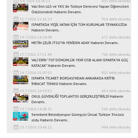
4.8.2026 10:36:23
433 defa okundu.
Vali Erin LGS ve YKS'de Türkiye Derecesi Yapan Öğrencileri
Ödüllendirdi Haberin Devamı..
31.7.2026 12:42:23
914 defa okundu.
ISPARTA’DA YEŞİL VATAN İÇİN TÜM KURUMLAR TEYAKKUZDA
Haberin Devamı..
29.7.2026 14:20:09
672 defa okundu.
METİN ÇELİK ITSO’YA YENİDEN ADAY Haberin Devamı..
27.7.2026 17:21:49
702 defa okundu.
VALİ ERİN "707 DÖNÜMLÜK YENİ OSB ALANI ISPARTA'YA GÜÇ
KATACAK" Haberin Devamı..
24.7.2026 15:07:51
815 defa okundu.
ISPARTA TİCARET BORSASI’NDAN ANKARA’DA KRİTİK
İHRACAT TEMASI Haberin Devamı..
23.7.2026 16:50:52
654 defa okundu.
OKUL GÜVENLİĞİ TOPLANTISI GERÇEKLEŞTİRİLDİ Haberin
Devamı..
23.7.2026 14:06:31
545 defa okundu.
Senirkent Belediyespor Güreşçisi Ünsal Türkiye 3’ncüsü
oldu Haberin Devamı..
23.7.2026 10:46:11
494 defa okundu.