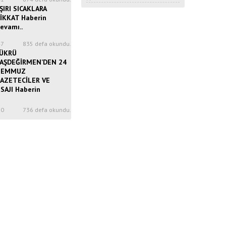
ŞIRI SICAKLARA
İKKAT Haberin
evamı..
47
835 defa okundu.
ÜKRÜ
AŞDEĞİRMEN’DEN 24
TEMMUZ
AZETECİLER VE
SAJI Haberin
50
736 defa okundu.