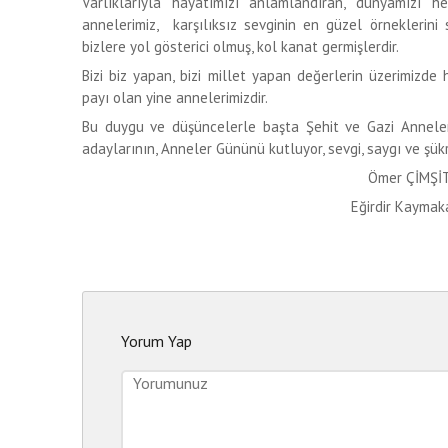
Varlıklarıyla hayatımızı anlamlandıran, dünyamızı h
annelerimiz, karşılıksız sevginin en güzel örneklerini
bizlere yol gösterici olmuş, kol kanat germişlerdir.
Bizi biz yapan, bizi millet yapan değerlerin üzerimizd
payı olan yine annelerimizdir.
Bu duygu ve düşüncelerle başta Şehit ve Gazi Annele
adaylarının, Anneler Gününü kutluyor, sevgi, saygı ve şü
Ömer ÇİMŞİ
Eğirdir Kaymak
Yorum Yap