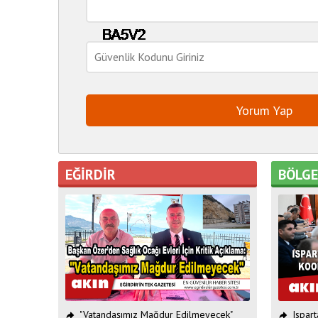
EĞİRDİR
BÖLG
"Vatandaşımız Mağdur Edilmeyecek"
Ispar