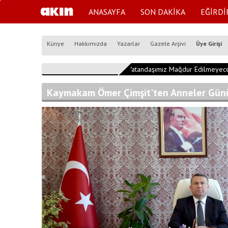
ANASAYFA
SON DAKİKA
EĞİRDİ
Künye
Hakkımızda
Yazarlar
Gazete Arşivi
Üye Girişi
17:22:00
"Vatandaşımız Mağdur Edilmeyecek"
Kaymakam Ömer Çimşit'ten Anneler Gün