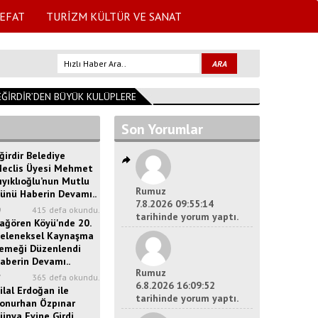
EFAT
TURİZM KÜLTÜR VE SANAT
İRDİR’DEN BÜYÜK KULÜPLERE UZANAN GURUR
09:26:44
Başkan Özer A
Son Yorumlar
ğirdir Belediye
eclis Üyesi Mehmet
ıyıklıoğlu’nun Mutlu
Rumuz
ünü Haberin Devamı..
7.8.2026 09:55:14
9
415 defa okundu.
tarihinde yorum yaptı.
ağören Köyü'nde 20.
eleneksel Kaynaşma
emeği Düzenlendi
aberin Devamı..
Rumuz
7
365 defa okundu.
6.8.2026 16:09:52
ilal Erdoğan ile
tarihinde yorum yaptı.
onurhan Özpınar
ünya Evine Girdi