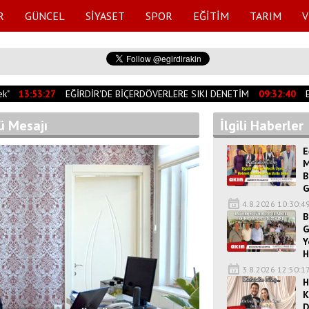
R
GÜNCEL
SİYASET
SPOR
EĞİTİM
TARIM
V
13:53:27
EĞİRDİR'DE BİÇERDÖVERLERE SIKI DENETİM
09:32:40
EĞ
ü Mesajı
İlgili Haberler
E
M
B
G
4.8.2026 10:30:4
B
G
Y
H
3.8.2026 12:50:1
H
K
D