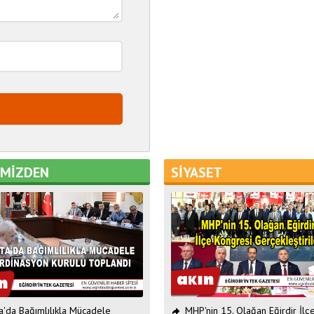
EMİZDEN
SİYASET
ta'da Bağımlılıkla Mücadele
MHP'nin 15. Olağan Eğirdir İlç