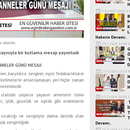
H
1.8.2026 10:47:2
B
M
K
L
Haberin Devamı..
a okundu.
29.7.2026 14:02:
G
ayısıyla bir kutlama mesajı yayımladı
Ö
"
D
NNELER GÜNÜ MESAJI
27.7.2026 10:14:
, karşılıksız sevginin, eşsiz fedakarlıkların
N
, kelimelerle anlatılamayan, yeri hiçbir zaman
D
nelerimizdir.
H
statüde yaşarsa yaşasın annelerin tümü
27.7.2026 10:05:
, iyilik, güzellik ve eşitlik gibi erdemlerle
T
İ
T
 sıcaklığı ve sevgisiyle daima destek olan
T
ük zenginliğidir.
Devamı..
24.7.2026 12:20: