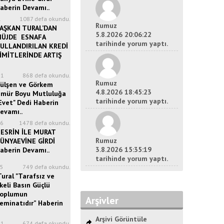
aberin Devamı..
1
1087 defa okundu.
Rumuz
AŞKAN TURAL’DAN
5.8.2026 20:06:22
ÜJDE ESNAFA
tarihinde yorum yaptı.
ULLANDIRILAN KREDİ
İMİTLERİNDE ARTIŞ
21
868 defa okundu.
Rumuz
ülşen ve Görkem
4.8.2026 18:45:23
mür Boyu Mutluluğa
tarihinde yorum yaptı.
Evet" Dedi Haberin
evamı..
46
1478 defa okundu.
ESRİN İLE MURAT
Rumuz
ÜNYAEVİNE GİRDİ
3.8.2026 15:35:19
aberin Devamı..
tarihinde yorum yaptı.
15
749 defa okundu.
ural "Tarafsız ve
lkeli Basın Güçlü
oplumun
Arşivler
eminatıdır” Haberin
Arşivi Görüntüle
41
674 defa okundu.