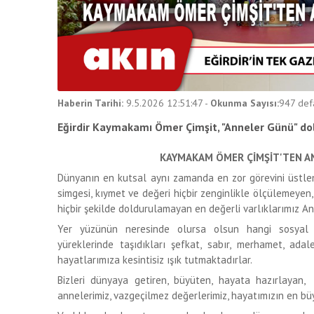
Haberin Tarihi:
9.5.2026 12:51:47
-
Okunma Sayısı:
947
def
Eğirdir Kaymakamı Ömer Çimşit, "Anneler Günü" dol
KAYMAKAM ÖMER ÇİMŞİT'TEN A
Dünyanın en kutsal aynı zamanda en zor görevini üstlenen
simgesi, kıymet ve değeri hiçbir zenginlikle ölçülemeyen
hiçbir şekilde doldurulamayan en değerli varlıklarımız An
Yer yüzünün neresinde olursa olsun hangi sosyal 
yüreklerinde taşıdıkları şefkat, sabır, merhamet, adalet
hayatlarımıza kesintisiz ışık tutmaktadırlar.
Bizleri dünyaya getiren, büyüten, hayata hazırlayan,
annelerimiz, vazgeçilmez değerlerimiz, hayatımızın en büy