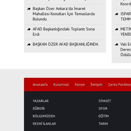
Koord
Başkan Özer Ankara’da İmaret
Mahallesi Konutları İçin Temaslarda
ISPAR
Bulundu
TEMM
AFAD Başkanlığındaki Toplantı Sona
METİN
Erdi
YENİ
BAŞKAN ÖZER AFAD BAŞKANLIĞINDA
Vali 
Derec
Ödüll
Anasayfa
Kurumsal
Künye
İletişim
Çerez Politika
YAZARLAR
SİYASET
EĞİRDİR
SPOR
BÖLGEMİZDEN
EĞİTİM
RESMİ İLANLAR
TARIM