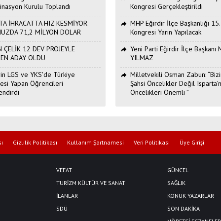
inasyon Kurulu Toplandı
Kongresi Gerçekleştirildi
TA İHRACATTA HIZ KESMİYOR
MHP Eğirdir İlçe Başkanlığı 15
UZDA 71,2 MİLYON DOLAR
Kongresi Yarın Yapılacak
 ÇELİK 12 DEV PROJEYLE
Yeni Parti Eğirdir İlçe Başkan
DEN ADAY OLDU
YILMAZ
Erin LGS ve YKS'de Türkiye
Milletvekili Osman Zabun: “Bizi
esi Yapan Öğrencileri
Şahsi Öncelikler Değil Isparta’n
endirdi
Öncelikleri Önemli ”
sı
Gizlilik Politikası
Kullanım Şartnamesi
Veri Politikası
Üye Girişi
VEFAT
GÜNCEL
TURİZM KÜLTÜR VE SANAT
SAĞLIK
İLANLAR
KONUK YAZARLAR
SDÜ
SON DAKİKA