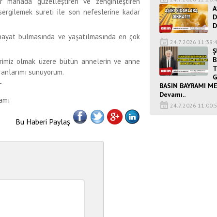
er manada güzelleştiren ve zenginleştiren
A
 sergilemek sureti ile son nefeslerine kadar
D
D
e hayat bulmasında ve yaşatılmasında en çok
24.7.2026 11:39:
Ş
B
rimiz olmak üzere bütün annelerin ve anne
kranlarımı sunuyorum.
G
BASIN BAYRAMI ME
T
Devamı..
amı
24.7.2026 11:00:
Bu Haberi Paylaş