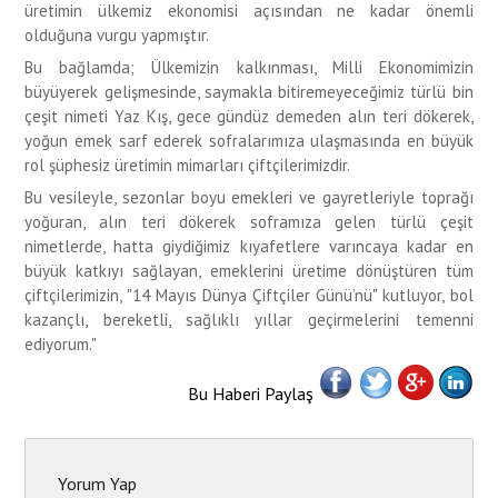
üretimin ülkemiz ekonomisi açısından ne kadar önemli
olduğuna vurgu yapmıştır.
Bu bağlamda; Ülkemizin kalkınması, Milli Ekonomimizin
büyüyerek gelişmesinde, saymakla bitiremeyeceğimiz türlü bin
çeşit nimeti Yaz Kış, gece gündüz demeden alın teri dökerek,
yoğun emek sarf ederek sofralarımıza ulaşmasında en büyük
rol şüphesiz üretimin mimarları çiftçilerimizdir.
Bu vesileyle, sezonlar boyu emekleri ve gayretleriyle toprağı
yoğuran, alın teri dökerek soframıza gelen türlü çeşit
nimetlerde, hatta giydiğimiz kıyafetlere varıncaya kadar en
büyük katkıyı sağlayan, emeklerini üretime dönüştüren tüm
çiftçilerimizin, "14 Mayıs Dünya Çiftçiler Günü’nü" kutluyor, bol
kazançlı, bereketli, sağlıklı yıllar geçirmelerini temenni
ediyorum."
Bu Haberi Paylaş
Yorum Yap