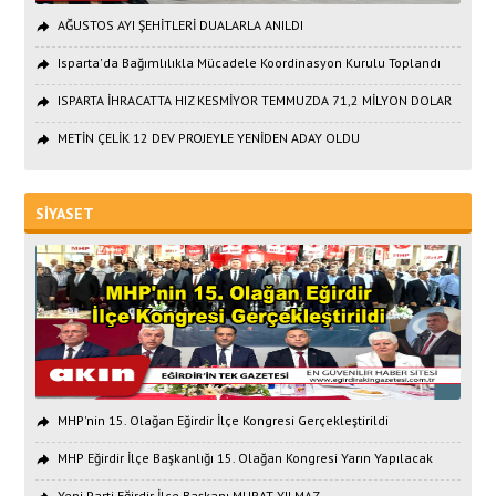
AĞUSTOS AYI ŞEHİTLERİ DUALARLA ANILDI
Isparta'da Bağımlılıkla Mücadele Koordinasyon Kurulu Toplandı
ISPARTA İHRACATTA HIZ KESMİYOR TEMMUZDA 71,2 MİLYON DOLAR
METİN ÇELİK 12 DEV PROJEYLE YENİDEN ADAY OLDU
SİYASET
MHP'nin 15. Olağan Eğirdir İlçe Kongresi Gerçekleştirildi
MHP Eğirdir İlçe Başkanlığı 15. Olağan Kongresi Yarın Yapılacak
Yeni Parti Eğirdir İlçe Başkanı MURAT YILMAZ