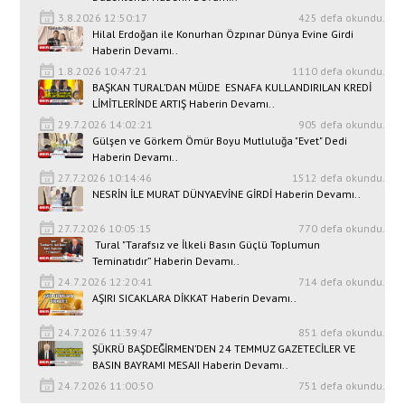
3.8.2026 12:50:17
425 defa okundu.
Hilal Erdoğan ile Konurhan Özpınar Dünya Evine Girdi
Haberin Devamı..
1.8.2026 10:47:21
1110 defa okundu.
BAŞKAN TURAL’DAN MÜJDE ESNAFA KULLANDIRILAN KREDİ
LİMİTLERİNDE ARTIŞ Haberin Devamı..
29.7.2026 14:02:21
905 defa okundu.
Gülşen ve Görkem Ömür Boyu Mutluluğa "Evet" Dedi
Haberin Devamı..
27.7.2026 10:14:46
1512 defa okundu.
NESRİN İLE MURAT DÜNYAEVİNE GİRDİ Haberin Devamı..
27.7.2026 10:05:15
770 defa okundu.
Tural "Tarafsız ve İlkeli Basın Güçlü Toplumun
Teminatıdır” Haberin Devamı..
24.7.2026 12:20:41
714 defa okundu.
AŞIRI SICAKLARA DİKKAT Haberin Devamı..
24.7.2026 11:39:47
851 defa okundu.
ŞÜKRÜ BAŞDEĞİRMEN’DEN 24 TEMMUZ GAZETECİLER VE
BASIN BAYRAMI MESAJI Haberin Devamı..
24.7.2026 11:00:50
751 defa okundu.