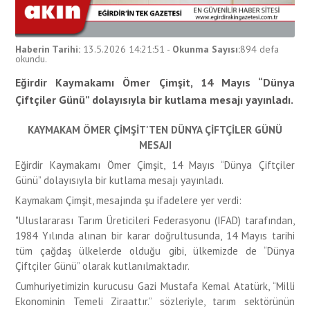
Haberin Tarihi:
13.5.2026 14:21:51
-
Okunma Sayısı:
894
defa
okundu.
Eğirdir Kaymakamı Ömer Çimşit, 14 Mayıs “Dünya
Çiftçiler Günü” dolayısıyla bir kutlama mesajı yayınladı.
KAYMAKAM ÖMER ÇİMŞİT'TEN DÜNYA ÇİFTÇİLER GÜNÜ
MESAJI
Eğirdir Kaymakamı Ömer Çimşit, 14 Mayıs “Dünya Çiftçiler
Günü” dolayısıyla bir kutlama mesajı yayınladı.
Kaymakam Çimşit, mesajında şu ifadelere yer verdi:
"Uluslararası Tarım Üreticileri Federasyonu (IFAD) tarafından,
1984 Yılında alınan bir karar doğrultusunda, 14 Mayıs tarihi
tüm çağdaş ülkelerde olduğu gibi, ülkemizde de “Dünya
Çiftçiler Günü” olarak kutlanılmaktadır.
Cumhuriyetimizin kurucusu Gazi Mustafa Kemal Atatürk, “Milli
Ekonominin Temeli Ziraattır.” sözleriyle, tarım sektörünün