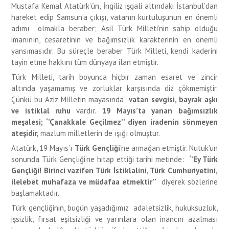
Mustafa Kemal Atatürk’ün, İngiliz işgali altındaki İstanbul’dan
hareket edip Samsun’a çıkışı, vatanın kurtuluşunun en önemli
adımı olmakla beraber; Asil Türk Milleti’nin sahip olduğu
imanının, cesaretinin ve bağımsızlık karakterinin en önemli
yansımasıdır. Bu süreçle beraber Türk Milleti, kendi kaderini
tayin etme hakkını tüm dünyaya ilan etmiştir.
Türk Milleti, tarih boyunca hiçbir zaman esaret ve zincir
altında yaşamamış ve zorluklar karşısında diz çökmemiştir.
Çünkü bu Aziz Milletin mayasında
vatan sevgisi, bayrak aşkı
ve istiklal ruhu
vardır.
19 Mayıs’ta yanan bağımsızlık
meşalesi; ‘’Çanakkale Geçilmez’’ diyen iradenin sönmeyen
ateşidir,
mazlum milletlerin de ışığı olmuştur.
Atatürk, 19 Mayıs’ı
Türk Gençliği
’ne armağan etmiştir. Nutuk’un
sonunda Türk Gençliği’ne hitap ettiği tarihi metinde:
‘’Ey Türk
Gençliği! Birinci vazifen Türk İstiklalini, Türk Cumhuriyetini,
ilelebet muhafaza ve müdafaa etmektir’’
diyerek sözlerine
başlamaktadır.
Türk gençliğinin, bugün yaşadığımız adaletsizlik, hukuksuzluk,
işsizlik, fırsat eşitsizliği ve yarınlara olan inancın azalması