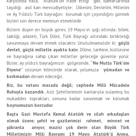
karşısında halâ; Atatürk’ün ifade ettiği gibi, damarlarında
taşıdığı asil kan mevcudiyetiyle; Ülkesini, Devletini, Milletini
ve Ay Yıldızlı Türk bayrağını korumak için çırpındığını görmek
bizleri son derece memnun etmektedir.
Bizlere düşen en büyük görev, 19 Mayıs’ın ışığı altında; bilimi,
laikliği, adaleti, Türk Dilini, Türk Bayrağı altındaki birlikteliği
savunmaya devam etmek olacaktır. Unutulmamalıdır ki;
güçlü
devlet, güçlü milletle ayakta kalır.
Diline, tarihine, kültürüne
ve bayrağına sahip çıkan milletler geleceğe güvenle yürür.
Bizler, ay yıldızlı bayrağımızın gölgesinde,
‘’Ne Mutlu Türk’üm
Diyene’’
sözünün bilincinde olarak, yolumuza
yılmadan ve
korkmadan
devam edeceğiz.
Biz, bu vatanı masada değil; cephede Milli Mücadele
Ruhuyla kazandık.
Aziz Şehitlerimizin kanlarıyla sulanmış bu
mukaddes toprakları, sonuna kadar savunmak ve korumak
boynumuzun borcudur.
Başta Gazi Mustafa Kemal Atatürk ve silah arkadaşları
olmak üzere; şehit ve gazilerimizi rahmet, minnet ve
şükranla anıyor, mazisi çok derin olan Büyük Türk
Milletimizin Milli Bayramı 19 Mayıs Atatürk’ü Anma,