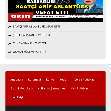
SAATÇİ ARİF ASLANTÜRK VEFAT ETTİ
ŞEREF ÇALIŞKAN’I KAYBETTİK
TUNCAY BAKIR VEFAT ETTİ
OSMAN KÖSE VEFAT ETTİ
Anasayfa
Kurumsal
Künye
İletişim
Çerez Politikası
Gizlilik Politikası
Kullanım Şartnamesi
Veri Politikası
Üye Girişi