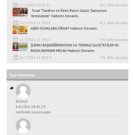
27.7.2026 10:05:15
662 defa okundu.
Tural "Tarafsız ve İlkeli Basın Güçlü Toplumun
Teminatıdır” Haberin Devamı..
24.7.2026 12:20:41
611 defa okundu.
AŞIRI SICAKLARA DİKKAT Haberin Devamı..
24.7.2026 11:39:47
793 defa okundu.
ŞÜKRÜ BAŞDEĞİRMEN’DEN 24 TEMMUZ GAZETECİLER VE
BASIN BAYRAMI MESAJI Haberin Devamı..
24.7.2026 11:00:50
701 defa okundu.
Son Yorumlar
Rumuz
4.8.2026 18:45:23
tarihinde yorum yaptı.