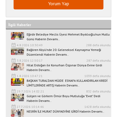
İlgili Haberler
Eğirdir Belediye Meclis Üyesi Mehmet Bıyıklıoğlu’nun Mutlu
Günü Haberin Devamı..
4.8.2026 10:30:49
288 defa okundu.
Bağören Köyü'nde 20. Geleneksel Kaynaşma Yemeği
Düzenlendi Haberin Devamı..
3.8.2026 12:50:17
287 defa okundu.
Hilal Erdoğan ile Konurhan Özpınar Dünya Evine Girdi
Haberin Devamı..
1.8.2026 10:47:21
1039 defa okundu.
BAŞKAN TURAL’DAN MÜJDE ESNAFA KULLANDIRILAN KREDİ
LİMİTLERİNDE ARTIŞ Haberin Devamı..
29.7.2026 14:02:21
832 defa okundu.
Gülşen ve Görkem Ömür Boyu Mutluluğa "Evet" Dedi
Haberin Devamı..
27.7.2026 10:14:46
1428 defa okundu.
NESRİN İLE MURAT DÜNYAEVİNE GİRDİ Haberin Devamı..