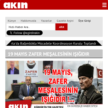
☰
Künye
Hakkımızda
Yazarlar
Gazete Arşivi
Üye Girişi
Isparta'da Bağımlılıkla Mücadele Koordinasyon Kurulu Toplandı
13:04:
19 MAYIS ZAFER MEŞALESİNİN IŞIĞIDIR