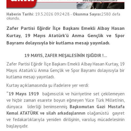
Haberin Tarihi:
19.5.2026 09:24:28
-
Okunma Sayısı:
2580
defa
okundu.
Zafer Partisi Eğirdir İlçe Başkanı Emekli Albay Hasan
Kurtay, 19 Mayıs Atatürk’ü Anma Gençlik ve Spor
Bayramı dolayısıyla bir kutlama mesajı yayınladı.
19 MAYIS, ZAFER MEŞALESİNİN IŞIĞIDIR !...
Zafer Partisi Eğirdir İlçe Başkanı Emekli Albay Hasan Kurtay, 19
Mayıs Atatürk’ü Anma Gençlik ve Spor Bayramı dolayısıyla bir
kutlama mesajı yayınladı.
Kurtay açıklamasında şu ifadelere yer verdi:
“19 Mayıs 1919
bağımsızlık ve hürriyetine set çekilemeyen
ve hiçbir zaman esarete boyun eğmeyen Yüce Türk Milleti’nin,
dünyaca liderliği benimsenmiş
Başkomutan Gazi Mustafa
Kemal ATATÜRK ve silah arkadaşlarının
olağanüstü gayret
ve fedakarlıklarıyla yeniden dirilişinin, varoluş mücadelesinin
başlayışıdır.