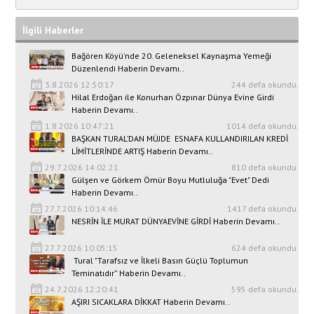
İlgili Haberler
Bağören Köyü'nde 20. Geleneksel Kaynaşma Yemeği
Düzenlendi Haberin Devamı..
3.8.2026 12:50:17
244 defa okundu.
Hilal Erdoğan ile Konurhan Özpınar Dünya Evine Girdi
Haberin Devamı..
1.8.2026 10:47:21
1014 defa okundu.
BAŞKAN TURAL’DAN MÜJDE ESNAFA KULLANDIRILAN KREDİ
LİMİTLERİNDE ARTIŞ Haberin Devamı..
29.7.2026 14:02:21
810 defa okundu.
Gülşen ve Görkem Ömür Boyu Mutluluğa "Evet" Dedi
Haberin Devamı..
27.7.2026 10:14:46
1417 defa okundu.
NESRİN İLE MURAT DÜNYAEVİNE GİRDİ Haberin Devamı..
27.7.2026 10:05:15
624 defa okundu.
Tural "Tarafsız ve İlkeli Basın Güçlü Toplumun
Teminatıdır” Haberin Devamı..
24.7.2026 12:20:41
595 defa okundu.
AŞIRI SICAKLARA DİKKAT Haberin Devamı..