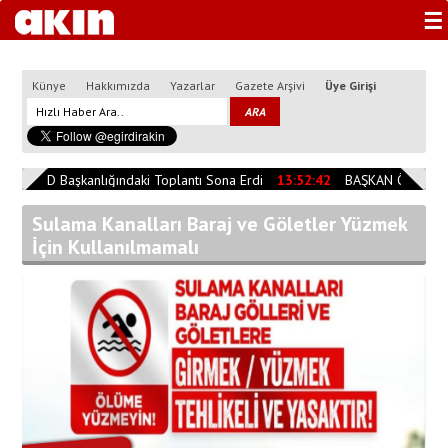
☰
Künye
Hakkımızda
Yazarlar
Gazete Arşivi
Üye Girişi
4
AFAD Başkanlığındaki Toplantı Sona Erdi
13:52:42
BAŞKAN ÖZER AFA
Sulama Kanalları Baraj ve Göletler Yüzmek
İçin Kullanılmamalı