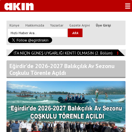
☰
Künye
Hakkımızda
Yazarlar
Gazete Arşivi
Üye Girişi
ISPARTA NİÇİN GÜNEŞ UYGARLIĞI KENTİ OLMASIN (2. Bölüm)
11:08:14
Eğirdir’de 2026-2027 Balıkçılık Av Sezonu
Coşkulu Törenle Açıldı