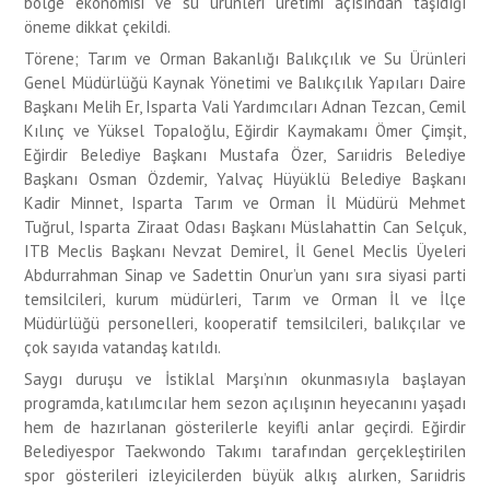
bölge ekonomisi ve su ürünleri üretimi açısından taşıdığı
öneme dikkat çekildi.
Törene; Tarım ve Orman Bakanlığı Balıkçılık ve Su Ürünleri
Genel Müdürlüğü Kaynak Yönetimi ve Balıkçılık Yapıları Daire
Başkanı Melih Er, Isparta Vali Yardımcıları Adnan Tezcan, Cemil
Kılınç ve Yüksel Topaloğlu, Eğirdir Kaymakamı Ömer Çimşit,
Eğirdir Belediye Başkanı Mustafa Özer, Sarıidris Belediye
Başkanı Osman Özdemir, Yalvaç Hüyüklü Belediye Başkanı
Kadir Minnet, Isparta Tarım ve Orman İl Müdürü Mehmet
Tuğrul, Isparta Ziraat Odası Başkanı Müslahattin Can Selçuk,
ITB Meclis Başkanı Nevzat Demirel, İl Genel Meclis Üyeleri
Abdurrahman Sinap ve Sadettin Onur’un yanı sıra siyasi parti
temsilcileri, kurum müdürleri, Tarım ve Orman İl ve İlçe
Müdürlüğü personelleri, kooperatif temsilcileri, balıkçılar ve
çok sayıda vatandaş katıldı.
Saygı duruşu ve İstiklal Marşı’nın okunmasıyla başlayan
programda, katılımcılar hem sezon açılışının heyecanını yaşadı
hem de hazırlanan gösterilerle keyifli anlar geçirdi. Eğirdir
Belediyespor Taekwondo Takımı tarafından gerçekleştirilen
spor gösterileri izleyicilerden büyük alkış alırken, Sarıidris