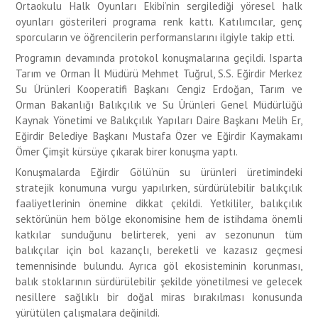
Ortaokulu Halk Oyunları Ekibi’nin sergilediği yöresel halk
oyunları gösterileri programa renk kattı. Katılımcılar, genç
sporcuların ve öğrencilerin performanslarını ilgiyle takip etti.
Programın devamında protokol konuşmalarına geçildi. Isparta
Tarım ve Orman İl Müdürü Mehmet Tuğrul, S.S. Eğirdir Merkez
Su Ürünleri Kooperatifi Başkanı Cengiz Erdoğan, Tarım ve
Orman Bakanlığı Balıkçılık ve Su Ürünleri Genel Müdürlüğü
Kaynak Yönetimi ve Balıkçılık Yapıları Daire Başkanı Melih Er,
Eğirdir Belediye Başkanı Mustafa Özer ve Eğirdir Kaymakamı
Ömer Çimşit kürsüye çıkarak birer konuşma yaptı.
Konuşmalarda Eğirdir Gölü’nün su ürünleri üretimindeki
stratejik konumuna vurgu yapılırken, sürdürülebilir balıkçılık
faaliyetlerinin önemine dikkat çekildi. Yetkililer, balıkçılık
sektörünün hem bölge ekonomisine hem de istihdama önemli
katkılar sunduğunu belirterek, yeni av sezonunun tüm
balıkçılar için bol kazançlı, bereketli ve kazasız geçmesi
temennisinde bulundu. Ayrıca göl ekosisteminin korunması,
balık stoklarının sürdürülebilir şekilde yönetilmesi ve gelecek
nesillere sağlıklı bir doğal miras bırakılması konusunda
yürütülen çalışmalara değinildi.