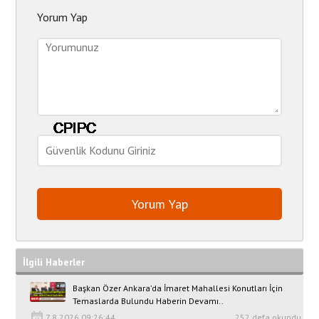
Yorum Yap
İlgili Haberler
Başkan Özer Ankara’da İmaret Mahallesi Konutları İçin
Temaslarda Bulundu Haberin Devamı..
7.8.2026 09:26:44
252 defa okundu.