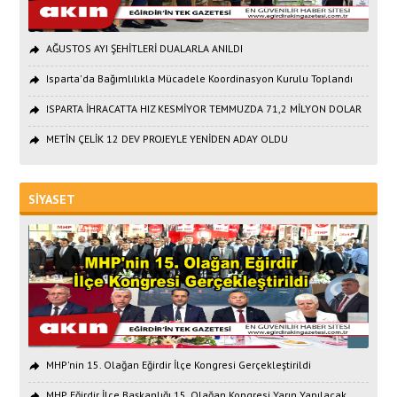
AĞUSTOS AYI ŞEHİTLERİ DUALARLA ANILDI
Isparta'da Bağımlılıkla Mücadele Koordinasyon Kurulu Toplandı
ISPARTA İHRACATTA HIZ KESMİYOR TEMMUZDA 71,2 MİLYON DOLAR
METİN ÇELİK 12 DEV PROJEYLE YENİDEN ADAY OLDU
SİYASET
MHP'nin 15. Olağan Eğirdir İlçe Kongresi Gerçekleştirildi
MHP Eğirdir İlçe Başkanlığı 15. Olağan Kongresi Yarın Yapılacak