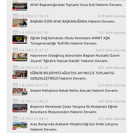
AFAD Başkanlığındaki Toplantı Sona Erdi Haberin Devamı..
5.8.2026 17:34:24
829 defa okundu.
BAŞKAN ÖZER AFAD BAŞKANLIĞINDA Haberin Devamı..
5.8.2026 13:52:42
792 defa okundu.
Eğirdir Dağ Komando Okulu Komutanı AHMET AŞIK
Tümgeneralliğe Terfi Etti Haberin Devamı..
4.8.2026 15:37:17
1629 defa okundu.
Hayırsever Erdoğmuş Ailesinden Başkan Mustafa Özer’e
Ziyaret “Eğirdir’e Hayran Kaldık” Haberin Devamı..
4.8.2026 13:42:26
802 defa okundu.
EĞİRDİR BELEDİYESİ AĞUSTOS AYI MECLİS TOPLANTISI
GERÇEKLEŞTİRİLDİ Haberin Devamı..
4.8.2026 10:22:23
620 defa okundu.
İmaret Mahallesi Rahat Nefes Alacak Haberin Devamı..
3.8.2026 22:48:15
447 defa okundu.
Beşevler Mevkiinde Çıkan Yangına İlk Müdahale Eğirdir
Belediyesi İtfaiyesinden Haberin Devamı..
3.8.2026 11:09:52
450 defa okundu.
Araç Barajı'nda Alabalık Yetiştiriciliği İçin Kritik Çalışma
Haberin Devamı..