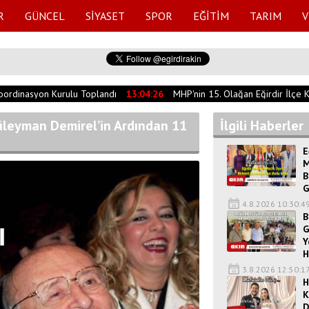
R
GÜNCEL
SİYASET
SPOR
EĞİTİM
TARIM
V
rdinasyon Kurulu Toplandı
13:04:26
MHP'nin 15. Olağan Eğirdir İlçe Kon
üleyman Demirel’in Ardından 11
İlgili Haberler
E
M
B
G
4.8.2026 10:30:4
B
G
Y
H
3.8.2026 12:50:1
H
K
D