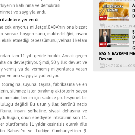
A
kiye’nin kalkınma ve demokrasi
D
 minnet ve saygıyla andı.
D
 ifadelere yer verdi:
24.7.2026 11:39:
e çok arıyoruz milletçe!.BABA’nın ona bizzat
Ş
 o sonsuz hoşgörüsünü, muktedirliğini, insanı
B
en eksik etmediği tebessümünü, velhasıl kelam
G
BASIN BAYRAMI ME
dından tam 11 yılı geride bıraktı. Ancak geçen
Devamı..
a da devleştiriyor. Şimdi, 50 yıllık devlet ve
24.7.2026 11:00:
 oy vermiş ya da vermemiş milyonlarca vatan
lüyor ve onu saygıyla yad ediyor.
n toprağına, suyuna, taşına, fabrikasına ve en
in, silinmez izler bırakmış aktörlerin sayısı
kın mesaim, benim için sadece profesyonel bir
luluğu değildi. Bu uzun yıllar, ömrünü necip
ufkuna, insani şefkatine, siyasi dehasına ve
di. Bugün, onun ebediyete intikalinin son 11.
 platformda 11 yıldır kesintisiz olarak dile
etin Babası"nı ve Türkiye Cumhuriyeti’nin 9.