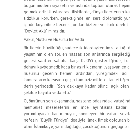
bugün modern siyasetin ve aslında toplum olarak hepim
gelmektedir. Uluslararası ilişkilerde, dünya liderlerinin ka
titizlikle korurken, gerektiğinde en sert diplomatik 
içinde koyabilme becerisi, ondan bizlere ve Türk devlet
"Devlet Aklı" mirasıdır.
Vakur, Mutlu ve Huzurlu Bir Veda
Bir liderin büyüklüğü, sadece iktidardayken imza attığı 
yaşamının o en zor, en hassas son anlarında sergilediğ
gecesi saatler sabaha karşı 02.05’i gösterdiğinde, Tür
dehayı kaybetmedi; koca bir asırlık çınarını, yaşayan en ca
hüzünlü gecenin hemen ardından, yüreğimdeki acı
kameraların karşısına geçip tüm aziz millete ilan ettiğim 
derin yerindedir: "Son dakikaya kadar bilinci açık ola
şekilde hayata veda etti."
O, ömrünün son akşamında, hastane odasındaki yatağınd
memleket meselelerini en ince ayrıntısına kadar t
yorumlayacak kadar büyük, sönmeyen bir vatan sevdalı
nefesini "Büyük Türkiye" idealiyle ilmek ilmek dolduran 
olan İslamköy’e, yani doğduğu, çocukluğunun geçtiği o 