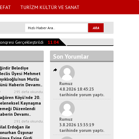
EFAT
TURİZM KÜLTÜR VE SANAT
gresi Gerçekleştirildi
11:04:47
YEŞİLADA CAMİSİNİN TARİHİ
10:35:33
Son Yorumlar
ğirdir Belediye
eclis Üyesi Mehmet
ıyıklıoğlu’nun Mutlu
Rumuz
ünü Haberin Devamı..
4.8.2026 18:45:23
9
295 defa okundu.
tarihinde yorum yaptı.
ağören Köyü'nde 20.
eleneksel Kaynaşma
emeği Düzenlendi
aberin Devamı..
Rumuz
7
291 defa okundu.
3.8.2026 15:35:19
ilal Erdoğan ile
tarihinde yorum yaptı.
onurhan Özpınar
ünya Evine Girdi