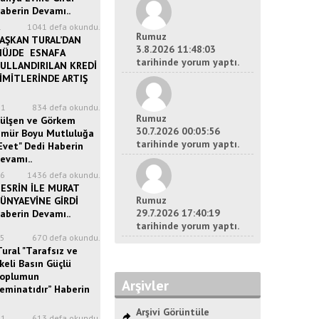
aberin Devamı..
1
1041 defa okundu.
Rumuz
AŞKAN TURAL’DAN
3.8.2026 11:48:03
ÜJDE ESNAFA
tarihinde yorum yaptı.
ULLANDIRILAN KREDİ
İMİTLERİNDE ARTIŞ
21
834 defa okundu.
Rumuz
ülşen ve Görkem
30.7.2026 00:05:56
mür Boyu Mutluluğa
tarihinde yorum yaptı.
Evet" Dedi Haberin
evamı..
46
1436 defa okundu.
ESRİN İLE MURAT
Rumuz
ÜNYAEVİNE GİRDİ
29.7.2026 17:40:19
aberin Devamı..
tarihinde yorum yaptı.
15
670 defa okundu.
ural "Tarafsız ve
lkeli Basın Güçlü
oplumun
Arşivler
eminatıdır” Haberin
Arşivi Görüntüle
41
613 defa okundu.