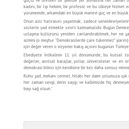
güçlü ve üretken bir şekilde yer almasına her zaman ö
kadını, bir tıp hekimi, bir profesör ve bu ülkeye hizmet e
yürümemde, arkamdaki en büyük manevi güç ve en büyük 
Onun aziz hatırasını yaşatmak; sadece seneidevriyeleri
sözlerle yad etmekle sınırlı kalmamalıdır. Bugün Demire
uzlaşma kültürünü yeniden canlandırabilmek, her ne şa
azmini (o meşhur "Demokrasilerde çare tükenmez" şiarını
için değer veren o vizyoner bakış açısını bugünün Türkiye
Ebediyete intikalinin 11. yıl dönümünde, bu kutsal to
değerler, anıtsal barajlar, yollar, üniversiteler ve en 
demokrasi bilinci için kendisine bir kez daha sonsuz min
Ruhu şad, mekanı cennet, hitabı her daim yolumuza ışık 
her zaman sevgi, derin saygı ve kalbimizde hiç dinmeye
başı sağ olsun.”