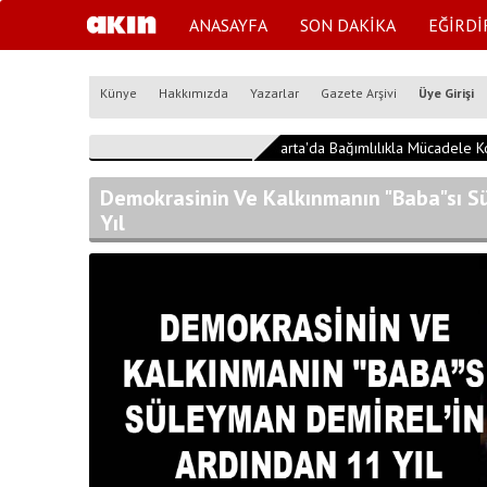
ANASAYFA
SON DAKİKA
EĞİRDİ
Künye
Hakkımızda
Yazarlar
Gazete Arşivi
Üye Girişi
15:39:42
Isparta'da Bağımlılıkla Mücadele Koo
Demokrasinin Ve Kalkınmanın "Baba"sı S
Yıl