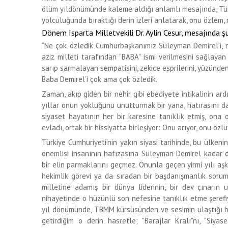
ölüm yıldönümünde kaleme aldığı anlamlı mesajında, Tür
yolculuğunda bıraktığı derin izleri anlatarak, onu özlem,
Dönem Isparta Milletvekili Dr. Aylin Cesur, mesajında şu
“Ne çok özledik Cumhurbaşkanımız Süleyman Demirel’i, n
aziz milleti tarafından "BABA" ismi verilmesini sağlayan
sarıp sarmalayan sempatisini, zekice esprilerini, yüzünd
Baba Demirel’i çok ama çok özledik.
Zaman, akıp giden bir nehir gibi ebediyete intikalinin ar
yıllar onun yokluğunu unutturmak bir yana, hatırasını dah
siyaset hayatının her bir karesine tanıklık etmiş, ona
evladı, ortak bir hissiyatta birleşiyor: Onu arıyor, onu öz
Türkiye Cumhuriyeti’nin yakın siyasi tarihinde, bu ülkeni
önemlisi insanının hafızasına Süleyman Demirel kadar der
bir elin parmaklarını geçmez. Onunla geçen yirmi yılı aş
hekimlik görevi ya da sıradan bir başdanışmanlık sorum
milletine adamış bir dünya liderinin, bir dev çınarın 
nihayetinde o hüzünlü son nefesine tanıklık etme şerefiy
yıl dönümünde, TBMM kürsüsünden ve sesimin ulaştığı her
getirdiğim o derin hasretle; "Barajlar Kralı"nı, "Siyas