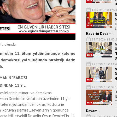
H
1.8.2026 10:47:2
B
M
K
L
Haberin Devamı..
29.7.2026 14:02:
G
fa okundu.
Ö
Demirel’in 11. ölüm yıldönümünde kaleme
"
D
 demokrasi yolculuğunda bıraktığı derin
27.7.2026 10:14:
ı.
N
D
MANIN "BABA"SI
H
DINDAN 11 YIL
27.7.2026 10:05:
T
hamlelerinin mimarı ve demokrasi
İ
man Demirel’in vefatının üzerinden 11 yıl
T
telere, yollardan demokrasi kültürüne
T
ni koruyan Demirel, sevenlerinin gönlünde
Devamı..
a Milletvekili Dr. Aylin Cesur, Demirel’in 11.
24.7.2026 12:20: