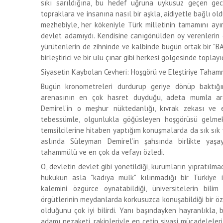
sıkı sarıldığına, bu hedef uğruna uykusuz geçen gec
topraklara ve insanına nasıl bir aşkla, aidiyetle bağlı ol
mezhebiyle, her kökeniyle Türk milletinin tamamını ayı
devlet adamıydı. Kendisine canıgönülden oy verenlerin 
yürütenlerin de zihninde ve kalbinde bugün ortak bir "BA
birleştirici ve bir ulu çınar gibi herkesi gölgesinde topla
Siyasetin Kaybolan Cevheri: Hoşgörü ve Eleştiriye Taha
Bugün kronometreleri durdurup geriye dönüp baktığ
arenasının en çok hasret duyduğu, adeta mumla ara
Demirel’in o meşhur nüktedanlığı, kıvrak zekası ve en
tebessümle, olgunlukla göğüsleyen hoşgörüsü gelmek
temsilcilerine hitaben yaptığım konuşmalarda da sık sık
aslında Süleyman Demirel’in şahsında birlikte yaşay
tahammülü ve en çok da vefayı özledi.
O, devletin devlet gibi yönetildiği, kurumların yıpratılma
hukukun asla "kadıya mülk" kılınmadığı bir Türkiye 
kalemini özgürce oynatabildiği, üniversitelerin bilim
örgütlerinin meydanlarda korkusuzca konuşabildiği bir öz
olduğunu çok iyi bilirdi. Yanı başındayken hayranlıkla, 
adamı nezaketi, rakipleriyle en çetin siyasi mücadeleleri