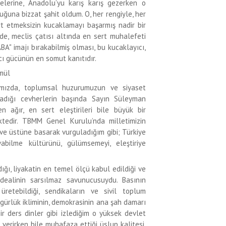
elerine, Anadolu’yu karış karış gezerken o
duğuna bizzat şahit oldum. O, her rengiyle, her
rt etmeksizin kucaklamayı başarmış nadir bir
de, meclis çatısı altında en sert muhalefeti
BA" imajı bırakabilmiş olması, bu kucaklayıcı,
yıcı gücünün en somut kanıtıdır.
mmül
ımızda, toplumsal huzurumuzun ve siyaset
dığı cevherlerin başında Sayın Süleyman
 ağır, en sert eleştirileri bile büyük bir
tedir. TBMM Genel Kurulu’nda milletimizin
 ve üstüne basarak vurguladığım gibi; Türkiye
abilme kültürünü, gülümsemeyi, eleştiriye
dığı, liyakatin en temel ölçü kabul edildiği ve
idealinin sarsılmaz savunucusuydu. Basının
 üretebildiği, sendikaların ve sivil toplum
gürlük ikliminin, demokrasinin ana şah damarı
bir ders dinler gibi izlediğim o yüksek devlet
 verirken bile muhafaza ettiği üslup kalitesi,