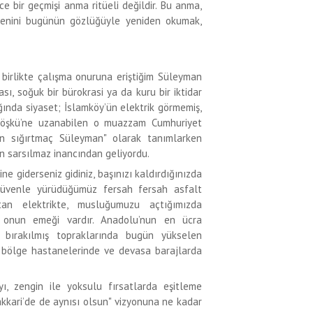
 bir geçmişi anma ritüeli değildir. Bu anma,
venini bugünün gözlüğüyle yeniden okumak,
birlikte çalışma onuruna eriştiğim Süleyman
sı, soğuk bir bürokrasi ya da kuru bir iktidar
ında siyaset; İslamköy’ün elektrik görmemiş,
a Köşkü’ne uzanabilen o muazzam Cumhuriyet
kan sığırtmaç Süleyman" olarak tanımlarken
an sarsılmaz inancından geliyordu.
ine giderseniz gidiniz, başınızı kaldırdığınızda
e güvenle yürüdüğümüz fersah fersah asfalt
atan elektrikte, musluğumuzu açtığımızda
 onun emeği vardır. Anadolu’nun en ücra
 bırakılmış topraklarında bugün yükselen
an bölge hastanelerinde ve devasa barajlarda
yı, zengin ile yoksulu fırsatlarda eşitleme
Hakkari’de de aynısı olsun" vizyonuna ne kadar