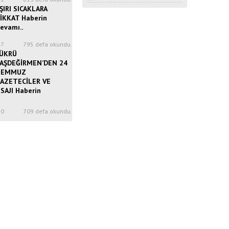
ŞIRI SICAKLARA
İKKAT Haberin
evamı..
47
795 defa okundu.
ÜKRÜ
AŞDEĞİRMEN’DEN 24
TEMMUZ
AZETECİLER VE
SAJI Haberin
50
709 defa okundu.