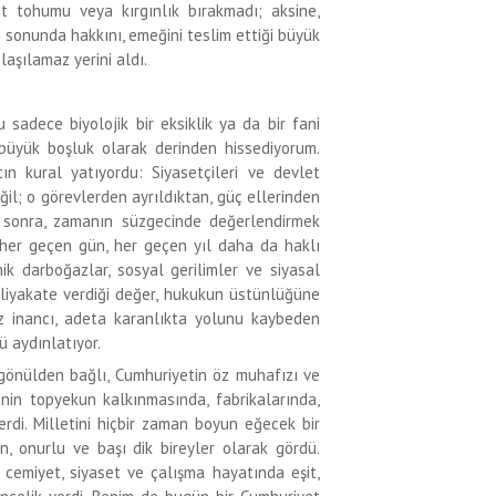
ret tohumu veya kırgınlık bırakmadı; aksine,
 sonunda hakkını, emeğini teslim ettiği büyük
laşılamaz yerini aldı.
 sadece biyolojik bir eksiklik ya da bir fani
 büyük boşluk olarak derinden hissediyorum.
ın kural yatıyordu: Siyasetçileri ve devlet
il; o görevlerden ayrıldıktan, güç ellerinden
 sonra, zamanın süzgecinde değerlendirmek
’i her geçen gün, her geçen yıl daha da haklı
ik darboğazlar, sosyal gerilimler ve siyasal
 liyakate verdiği değer, hukukun üstünlüğüne
az inancı, adeta karanlıkta yolunu kaybeden
ü aydınlatıyor.
 gönülden bağlı, Cumhuriyetin öz muhafızı ve
kenin topyekun kalkınmasında, fabrikalarında,
rdi. Milletini hiçbir zaman boyun eğecek bir
, onurlu ve başı dik bireyler olarak gördü.
 cemiyet, siyaset ve çalışma hayatında eşit,