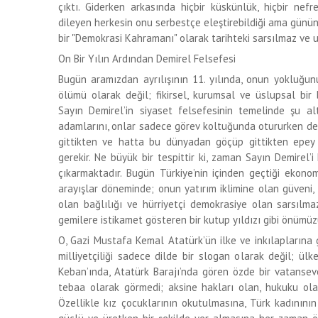
çıktı. Giderken arkasında hiçbir küskünlük, hiçbir nef
dileyen herkesin onu serbestçe eleştirebildiği ama günün
bir "Demokrasi Kahramanı" olarak tarihteki sarsılmaz ve u
On Bir Yılın Ardından Demirel Felsefesi
Bugün aramızdan ayrılışının 11. yılında, onun yokluğunu
ölümü olarak değil; fikirsel, kurumsal ve üslupsal bir
Sayın Demirel’in siyaset felsefesinin temelinde şu alt
adamlarını, onlar sadece görev koltuğunda otururken değ
gittikten ve hatta bu dünyadan göçüp gittikten epey
gerekir. Ne büyük bir tespittir ki, zaman Sayın Demirel
çıkarmaktadır. Bugün Türkiye’nin içinden geçtiği ekonom
arayışlar döneminde; onun yatırım iklimine olan güveni,
olan bağlılığı ve hürriyetçi demokrasiye olan sarsılm
gemilere istikamet gösteren bir kutup yıldızı gibi önümüz
O, Gazi Mustafa Kemal Atatürk’ün ilke ve inkılaplarına
milliyetçiliği sadece dilde bir slogan olarak değil; ül
Keban’ında, Atatürk Barajı’nda gören özde bir vatanseve
tebaa olarak görmedi; aksine hakları olan, hukuku olan
Özellikle kız çocuklarının okutulmasına, Türk kadınının