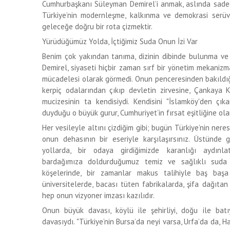
Cumhurbaşkanı Süleyman Demirel’i anmak, aslında sadece
Türkiye’nin modernleşme, kalkınma ve demokrasi serü
geleceğe doğru bir rota çizmektir.
Yürüdüğümüz Yolda, İçtiğimiz Suda Onun İzi Var
Benim çok yakından tanıma, dizinin dibinde bulunma ve 
Demirel, siyaseti hiçbir zaman sırf bir yönetim mekanizma
mücadelesi olarak görmedi. Onun penceresinden bakıldığ
kerpiç odalarından çıkıp devletin zirvesine, Çankay
mucizesinin ta kendisiydi. Kendisini "İslamköy'den çı
duyduğu o büyük gurur, Cumhuriyet’in fırsat eşitliğine ol
Her vesileyle altını çizdiğim gibi; bugün Türkiye’nin neres
onun dehasının bir eseriyle karşılaşırsınız. Üstünd
yollarda, bir odaya girdiğimizde karanlığı aydınl
bardağımıza doldurduğumuz temiz ve sağlıklı suda
köşelerinde, bir zamanlar makus talihiyle baş başa
üniversitelerde, bacası tüten fabrikalarda, şifa dağıt
hep onun vizyoner imzası kazılıdır.
Onun büyük davası, köylü ile şehirliyi, doğu ile batı
davasıydı. "Türkiye’nin Bursa’da neyi varsa, Urfa’da da, 