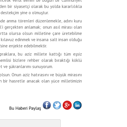
ncelik verdi. Benim de bugün bir Cumhuriyet
den bir siyasetçi olarak bu yolda kararlılıkla
destekçim yine o olmuştur.
nde anma törenleri düzenlemekle, adını kuru
l’i gerçekten anlamak; onun asıl mirası olan
rtta olursa olsun milletine çare üretebilme
) kılavuz edinmek ve insana salt insan olduğu
’sine enjekte edebilmektir.
praklara, bu aziz millete kattığı tüm eşsiz
önemlisi bizlere rehber olarak bıraktığı köklü
net ve şükranlarımı sunuyorum.
olsun. Onun aziz hatırasını ve büyük mirasını
n bir hasretle anacak olan yüce milletimizin
Bu Haberi Paylaş