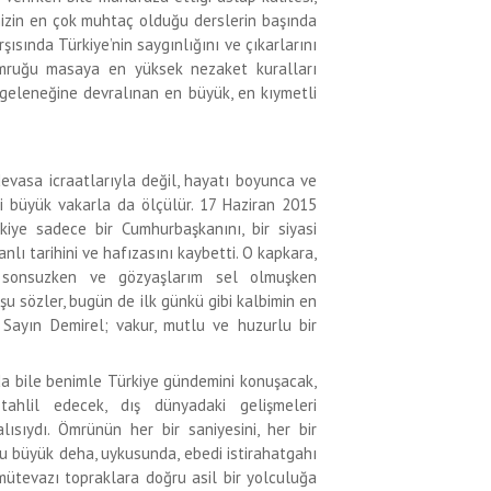
izin en çok muhtaç olduğu derslerin başında
rşısında Türkiye’nin saygınlığını ve çıkarlarını
yumruğu masaya en yüksek nezaket kuralları
 geleneğine devralınan en büyük, en kıymetli
devasa icraatlarıyla değil, hayatı boyunca ve
i büyük vakarla da ölçülür. 17 Haziran 2015
kiye sadece bir Cumhurbaşkanını, bir siyasi
nlı tarihini ve hafızasını kaybetti. O kapkara,
 sonsuzken ve gözyaşlarım sel olmuşken
şu sözler, bugün de ilk günkü gibi kalbimin en
n Sayın Demirel; vakur, mutlu ve huzurlu bir
a bile benimle Türkiye gündemini konuşacak,
ahlil edecek, dış dünyadaki gelişmeleri
sıydı. Ömrünün her bir saniyesini, her bir
bu büyük deha, uykusunda, ebedi istirahatgahı
mütevazı topraklara doğru asil bir yolculuğa