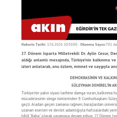
Haberin Tarihi:
17.6.2026 10:30:00
-
Okunma Sayısı:
701
de
27. Dönem Isparta Milletvekili Dr. Aylin Cesur, 
aldığı anlamlı mesajında, Türkiye’nin kalkınma ve
izleri anlatarak, onu özlem, minnet ve saygıyla and
DEMOKRASİNİN VE KALKIN
SÜLEYMAN DEMİREL’İN AR
Türkiye’nin yakın siyasi tarihine damga vuran, kalkınma 
mücadelesinin simge isimlerinden 9. Cumhurbaşkanı Süley
geçti. Aradan geçen zamana rağmen, barajlardan üniversi
uzanan eserleri ve devlet adamlığıyla hafızalardaki yeri
hâlâ “Baba” olarak yaşamaya devam ediyor. 27. Dönem Ispart