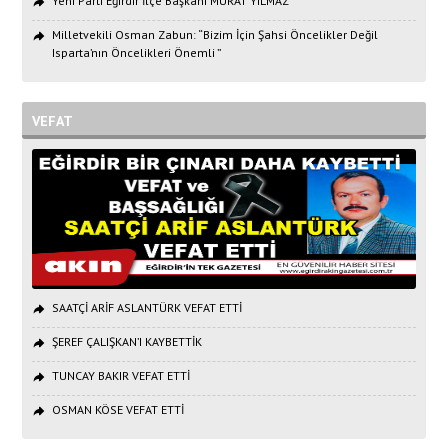
Yeni Parti Eğirdir İlçe Başkanı MURAT YILMAZ
Milletvekili Osman Zabun: “Bizim İçin Şahsi Öncelikler Değil
Isparta’nın Öncelikleri Önemli ”
VEFAT
SAATÇİ ARİF ASLANTÜRK VEFAT ETTİ
ŞEREF ÇALIŞKAN’I KAYBETTİK
TUNCAY BAKIR VEFAT ETTİ
OSMAN KÖSE VEFAT ETTİ