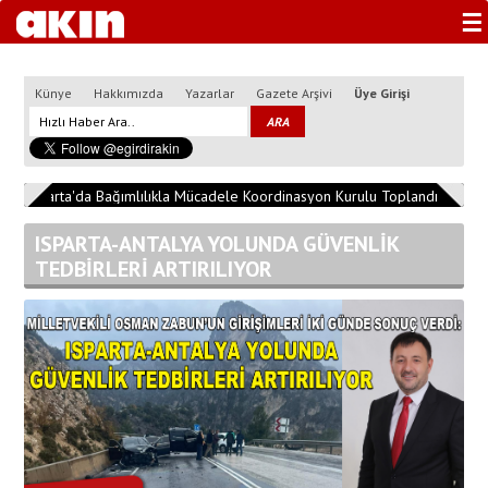
☰
Künye
Hakkımızda
Yazarlar
Gazete Arşivi
Üye Girişi
2
Isparta'da Bağımlılıkla Mücadele Koordinasyon Kurulu Toplandı
13:04:
ISPARTA-ANTALYA YOLUNDA GÜVENLİK
TEDBİRLERİ ARTIRILIYOR