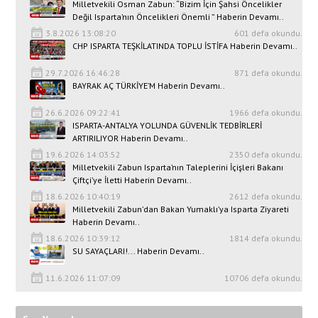
Milletvekili Osman Zabun: “Bizim İçin Şahsi Öncelikler
Değil Isparta’nın Öncelikleri Önemli ” Haberin Devamı..
3.8.2026 13:08:20
601 defa okundu.
CHP ISPARTA TEŞKİLATINDA TOPLU İSTİFA Haberin Devamı..
29.7.2026 16:46:28
871 defa okundu.
BAYRAK AÇ TÜRKİYE’M Haberin Devamı..
26.6.2026 09:22:41
1966 defa okundu.
ISPARTA-ANTALYA YOLUNDA GÜVENLİK TEDBİRLERİ
ARTIRILIYOR Haberin Devamı..
19.6.2026 14:03:52
2350 defa okundu.
Milletvekili Zabun Isparta’nın Taleplerini İçişleri Bakanı
Çiftçi’ye İletti Haberin Devamı..
18.6.2026 10:40:19
2612 defa okundu.
Milletvekili Zabun’dan Bakan Yumaklı’ya Isparta Ziyareti
Haberin Devamı..
18.6.2026 10:39:12
1814 defa okundu.
SU SAYAÇLARI!... Haberin Devamı..
11.6.2026 11:07:09
10706 defa okundu.