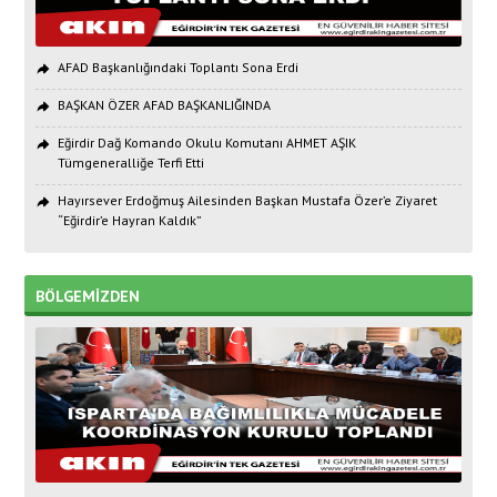
AFAD Başkanlığındaki Toplantı Sona Erdi
BAŞKAN ÖZER AFAD BAŞKANLIĞINDA
Eğirdir Dağ Komando Okulu Komutanı AHMET AŞIK
Tümgeneralliğe Terfi Etti
Hayırsever Erdoğmuş Ailesinden Başkan Mustafa Özer’e Ziyaret
“Eğirdir’e Hayran Kaldık”
BÖLGEMİZDEN