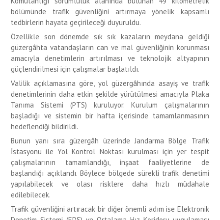
Komutanlığı sorumluluk alanında bulunan 49 kilometrelik
bölümünde trafik güvenliğini artırmaya yönelik kapsamlı
tedbirlerin hayata geçirileceği duyuruldu.
Özellikle son dönemde sık sık kazaların meydana geldiği
güzergâhta vatandaşların can ve mal güvenliğinin korunması
amacıyla denetimlerin artırılması ve teknolojik altyapının
güçlendirilmesi için çalışmalar başlatıldı.
Valilik açıklamasına göre, yol güzergâhında asayiş ve trafik
denetimlerinin daha etkin şekilde yürütülmesi amacıyla Plaka
Tanıma Sistemi (PTS) kuruluyor. Kurulum çalışmalarının
başladığı ve sistemin bir hafta içerisinde tamamlanmasının
hedeflendiği bildirildi.
Bunun yanı sıra güzergâh üzerinde Jandarma Bölge Trafik
İstasyonu ile Yol Kontrol Noktası kurulması için yer tespit
çalışmalarının tamamlandığı, inşaat faaliyetlerine de
başlandığı açıklandı. Böylece bölgede sürekli trafik denetimi
yapılabilecek ve olası risklere daha hızlı müdahale
edilebilecek.
Trafik güvenliğini artıracak bir diğer önemli adım ise Elektronik
Denetim Sistemi (EDS) ve Ortalama Hız Koridoru uygulaması