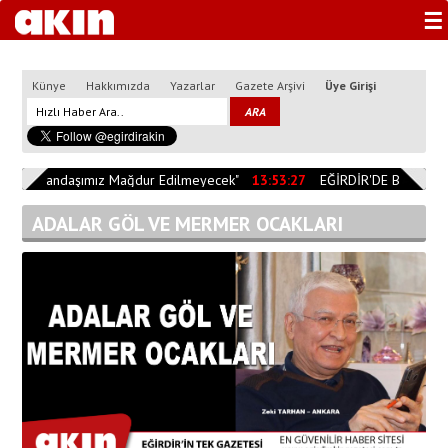
☰
Künye
Hakkımızda
Yazarlar
Gazete Arşivi
Üye Girişi
0
"Vatandaşımız Mağdur Edilmeyecek"
13:53:27
EĞİRDİR'DE BİÇERDÖV
ADALAR GÖL VE MERMER OCAKLARI