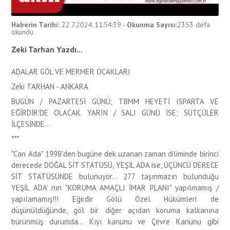
Haberin Tarihi:
22.7.2024 11:54:39
-
Okunma Sayısı:
2353
defa
okundu.
Zeki Tarhan Yazdı...
ADALAR GÖL VE MERMER OCAKLARI
Zeki TARHAN - ANKARA
BUGÜN / PAZARTESİ GÜNÜ; TBMM HEYETİ ISPARTA VE
EĞİRDİR'DE OLACAK. YARIN / SALI GÜNÜ İSE; SÜTÇÜLER
İLÇESİNDE...
***
"Can Ada" 1998'den bugüne dek uzanan zaman diliminde birinci
derecede DOĞAL SİT STATÜSÜ, YEŞİL ADA ise, ÜÇÜNCÜ DERECE
SİT STATÜSÜNDE bulunuyor... 277 taşınmazın bulunduğu
YEŞİL ADA' nın "KORUMA AMAÇLI İMAR PLANI" yapılmamış /
yapılamamış!!! Eğirdir Gölü Özel Hükümleri de
düşünüldüğünde, göl bir diğer açıdan koruma kalkanına
bürünmüş durumda... Kıyı kanunu ve Çevre Kanunu gibi