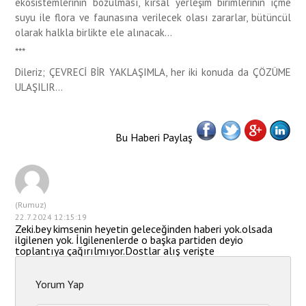
ekosistemlerinin bozulması, kırsal yerleşim birimlerinin içme
suyu ile flora ve faunasına verilecek olası zararlar, bütüncül
olarak halkla birlikte ele alınacak...
***
Dileriz; ÇEVRECİ BİR YAKLAŞIMLA, her iki konuda da ÇÖZÜME
ULAŞILIR...
Bu Haberi Paylaş
(Rumuz)
22.7.2024 12:15:19
Zeki.bey kimsenin heyetin geleceğinden haberi yok.olsada
ilgilenen yok. İlgilenenlerde o başka partiden deyio
toplantıya çağırılmıyor.Dostlar alış verişte
Yorum Yap