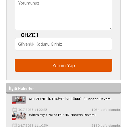
İlgili Haberler
ALLI ZEYNEP’İN HİKÂYESİ VE TÜRKÜSÜ Haberin Devamı..
30.7.2026 14:22:35
1084 defa okundu.
Hâkim Miyiz Yoksa Esir Mi2 Haberin Devamı..
24.7.2026 11:10:39
2160 defa okundu.