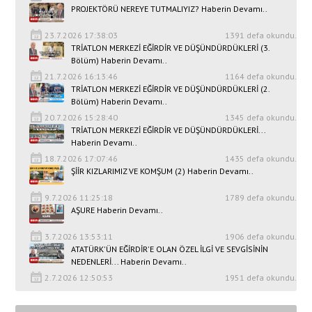
PROJEKTÖRÜ NEREYE TUTMALIYIZ? Haberin Devamı..
23.7.2026 17:38:03
1391 defa okundu.
TRİATLON MERKEZİ EĞİRDİR VE DÜŞÜNDÜRDÜKLERİ (3.
Bölüm) Haberin Devamı..
21.7.2026 16:13:46
1164 defa okundu.
TRİATLON MERKEZİ EĞİRDİR VE DÜŞÜNDÜRDÜKLERİ (2.
Bölüm) Haberin Devamı..
20.7.2026 15:28:40
1345 defa okundu.
TRİATLON MERKEZİ EĞİRDİR VE DÜŞÜNDÜRDÜKLERİ...
Haberin Devamı..
18.7.2026 17:07:46
1435 defa okundu.
ŞİİR KIZLARIMIZ VE KOMŞUM (2) Haberin Devamı..
9.7.2026 11:25:18
1789 defa okundu.
AŞURE Haberin Devamı..
3.7.2026 13:53:11
1906 defa okundu.
ATATÜRK'ÜN EĞİRDİR'E OLAN ÖZEL İLGİ VE SEVGİSİNİN
NEDENLERİ... Haberin Devamı..
2.7.2026 12:50:53
1951 defa okundu.