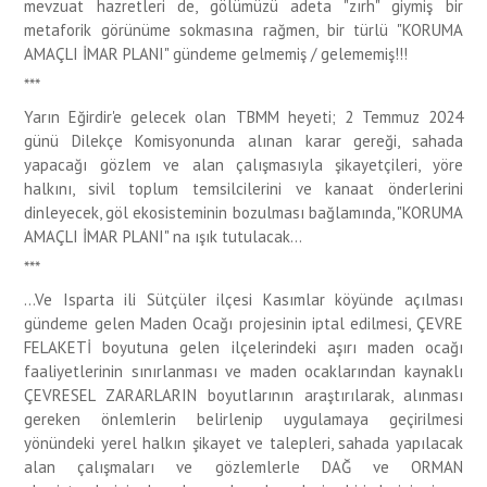
mevzuat hazretleri de, gölümüzü adeta "zırh" giymiş bir
metaforik görünüme sokmasına rağmen, bir türlü "KORUMA
AMAÇLI İMAR PLANI" gündeme gelmemiş / gelememiş!!!
***
Yarın Eğirdir'e gelecek olan TBMM heyeti; 2 Temmuz 2024
günü Dilekçe Komisyonunda alınan karar gereği, sahada
yapacağı gözlem ve alan çalışmasıyla şikayetçileri, yöre
halkını, sivil toplum temsilcilerini ve kanaat önderlerini
dinleyecek, göl ekosisteminin bozulması bağlamında, "KORUMA
AMAÇLI İMAR PLANI" na ışık tutulacak...
***
...Ve Isparta ili Sütçüler ilçesi Kasımlar köyünde açılması
gündeme gelen Maden Ocağı projesinin iptal edilmesi, ÇEVRE
FELAKETİ boyutuna gelen ilçelerindeki aşırı maden ocağı
faaliyetlerinin sınırlanması ve maden ocaklarından kaynaklı
ÇEVRESEL ZARARLARIN boyutlarının araştırılarak, alınması
gereken önlemlerin belirlenip uygulamaya geçirilmesi
yönündeki yerel halkın şikayet ve talepleri, sahada yapılacak
alan çalışmaları ve gözlemlerle DAĞ ve ORMAN