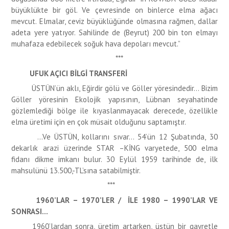
büyüklükte bir göl. Ve çevresinde on binlerce elma ağacı
mevcut. Elmalar, ceviz büyüklüğünde olmasına rağmen, dallar
adeta yere yatıyor. Sahilinde de (Beyrut) 200 bin ton elmayı
muhafaza edebilecek soğuk hava depoları mevcut.”
***
UFUK AÇICI BİLGİ TRANSFERİ
ÜSTÜN’ün aklı, Eğirdir gölü ve Göller yöresindedir… Bizim
Göller yöresinin Ekolojik yapısının, Lübnan seyahatinde
gözlemlediği bölge ile kıyaslanmayacak derecede, özellikle
elma üretimi için en çok müsait olduğunu saptamıştır.
…Ve ÜSTÜN, kollarını sıvar… 54’ün 12 Şubatında, 30
dekarlık arazi üzerinde STAR –KİNG varyetede, 500 elma
fidanı dikme imkanı bulur. 30 Eylül 1959 tarihinde de, ilk
mahsulünü 13.500,-TL’sına satabilmiştir.
***
1960’LAR – 1970’LER / İLE 1980 – 1990’LAR VE
SONRASI…
1960’lardan sonra, üretim artarken, üstün bir gayretle