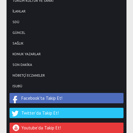
TURİZM KÜLTÜR VE SANAT
İLANLAR
SDÜ
GÜNCEL
SAĞLIK
KONUK YAZARLAR
SON DAKİKA
NÖBETÇİ ECZANELER
ISUBÜ
Facebook'ta Takip Et!
Twitter'da Takip Et!
Youtube'da Takip Et!