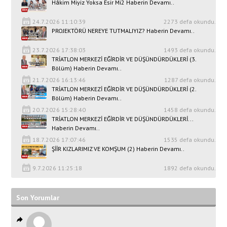
Hâkim Miyiz Yoksa Esir Mi2 Haberin Devamı..
24.7.2026 11:10:39
2273 defa okundu.
PROJEKTÖRÜ NEREYE TUTMALIYIZ? Haberin Devamı..
23.7.2026 17:38:03
1493 defa okundu.
TRİATLON MERKEZİ EĞİRDİR VE DÜŞÜNDÜRDÜKLERİ (3.
Bölüm) Haberin Devamı..
21.7.2026 16:13:46
1287 defa okundu.
TRİATLON MERKEZİ EĞİRDİR VE DÜŞÜNDÜRDÜKLERİ (2.
Bölüm) Haberin Devamı..
20.7.2026 15:28:40
1458 defa okundu.
TRİATLON MERKEZİ EĞİRDİR VE DÜŞÜNDÜRDÜKLERİ...
Haberin Devamı..
18.7.2026 17:07:46
1535 defa okundu.
ŞİİR KIZLARIMIZ VE KOMŞUM (2) Haberin Devamı..
9.7.2026 11:25:18
1892 defa okundu.
Son Yorumlar