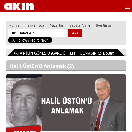
☰
Künye
Hakkımızda
Yazarlar
Gazete Arşivi
Üye Girişi
3
ISPARTA NİÇİN GÜNEŞ UYGARLIĞI KENTİ OLMASIN (2. Bölüm)
11:08:1
Halil Üstün’ü Anlamak (2)