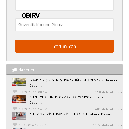
İlgili Haberler
ISPARTA NİÇİN GÜNEŞ UYGARLIĞI KENTİ OLMASIN Haberin
Devamı..
8.8.2026 11:08:14
258 defa okundu.
GÜZEL YURDUMUN ORMANLARI YANIYOR!.. Haberin
Devamı..
3.8.2026 11:54:57
682 defa okundu.
ALLI ZEYNEP’İN HİKÂYESİ VE TÜRKÜSÜ Haberin Devamı..
30.7.2026 14:22:35
1274 defa okundu.