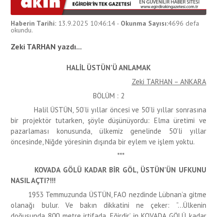
Haberin Tarihi:
13.9.2025 10:46:14
-
Okunma Sayısı:
4696
defa
okundu.
Zeki TARHAN yazdı...
HALİL ÜSTÜN’Ü ANLAMAK
Zeki TARHAN – ANKARA
BÖLÜM : 2
Halil ÜSTÜN, 50’li yıllar öncesi ve 50’li yıllar sonrasına
bir projektör tutarken, şöyle düşünüyordu: Elma üretimi ve
pazarlaması konusunda, ülkemiz genelinde 50’li yıllar
öncesinde, Niğde yöresinin dışında bir eylem ve işlem yoktu.
***
KOVADA GÖLÜ KADAR BİR GÖL, ÜSTÜN’ÜN UFKUNU
NASIL AÇTI?!!!
1953 Temmuzunda ÜSTÜN, FAO nezdinde Lübnan’a gitme
olanağı bulur. Ve bakın dikkatini ne çeker: “…Ülkenin
doğusunda 800 metre irtifada, Eğirdir’ in KOVADA GÖLÜ kadar