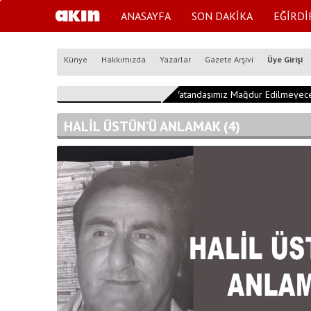
ANASAYFA
SON DAKİKA
EĞİRDİ
Künye
Hakkımızda
Yazarlar
Gazete Arşivi
Üye Girişi
17:22:00
"Vatandaşımız Mağdur Edilmeyecek
HALİL ÜSTÜN’Ü ANLAMAK (4)