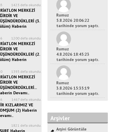
03
1423 defa okundu.
RİATLON MERKEZİ
Rumuz
ĞİRDİR VE
5.8.2026 20:06:22
ÜŞÜNDÜRDÜKLERİ (3.
tarihinde yorum yaptı.
ölüm) Haberin
46
1200 defa okundu.
RİATLON MERKEZİ
ĞİRDİR VE
Rumuz
ÜŞÜNDÜRDÜKLERİ (2.
4.8.2026 18:45:23
ölüm) Haberin
tarihinde yorum yaptı.
40
1393 defa okundu.
RİATLON MERKEZİ
ĞİRDİR VE
Rumuz
ÜŞÜNDÜRDÜKLERİ...
3.8.2026 15:35:19
aberin Devamı..
tarihinde yorum yaptı.
46
1467 defa okundu.
İİR KIZLARIMIZ VE
OMŞUM (2) Haberin
evamı..
Arşivler
8
1821 defa okundu.
Arşivi Görüntüle
ŞURE Haberin