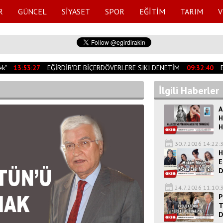
R
GÜNCEL
SİYASET
SPOR
EĞİTİM
TARIM
V
"
13:53:27
EĞİRDİR'DE BİÇERDÖVERLERE SIKI DENETİM
09:32:40
EĞ
İlgili Haberler
A
H
H
30.7.2026 14:22:
H
E
D
24.7.2026 11:10:
P
T
D