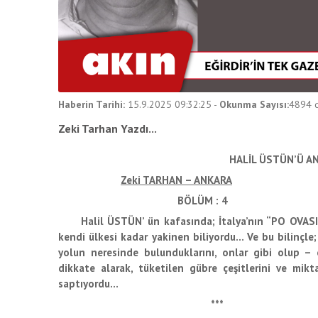
Haberin Tarihi:
15.9.2025 09:32:25
-
Okunma Sayısı:
4894
d
Zeki Tarhan Yazdı...
HALİL ÜSTÜN’Ü A
Zeki TARHAN – ANKARA
BÖLÜM : 4
Halil ÜSTÜN’ ün kafasında; İtalya’nın “PO OVASI” v
kendi ülkesi kadar yakinen biliyordu… Ve bu bilinçle
yolun neresinde bulunduklarını, onlar gibi olup – 
dikkate alarak, tüketilen gübre çeşitlerini ve mikt
saptıyordu…
***