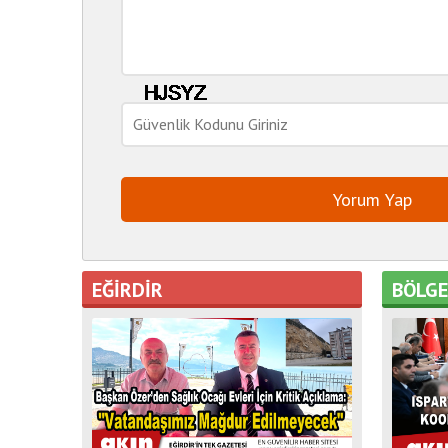
EĞİRDİR
BÖLG