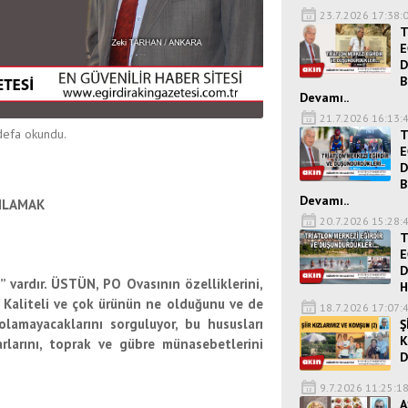
23.7.2026 17:38:
T
E
D
B
Devamı..
21.7.2026 16:13:
efa okundu.
T
E
D
B
Devamı..
NLAMAK
20.7.2026 15:28:
T
E
D
ardır. ÜSTÜN, PO Ovasının özelliklerini,
H
; Kaliteli ve çok ürünün ne olduğunu ve de
18.7.2026 17:07:
olamayacaklarını sorguluyor, bu hususları
Ş
K
arlarını, toprak ve gübre münasebetlerini
D
9.7.2026 11:25:1
A