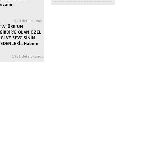
evamı..
1
1940 defa okundu.
TATÜRK'ÜN
ĞİRDİR'E OLAN ÖZEL
LGİ VE SEVGİSİNİN
EDENLERİ... Haberin
3
1981 defa okundu.