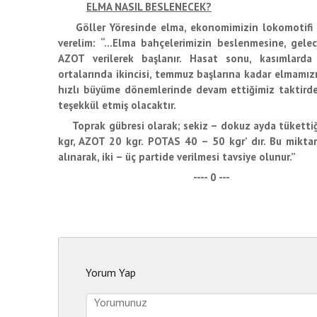
ELMA NASIL BESLENECEK?
Göller Yöresinde elma, ekonomimizin lokomotifi id
verelim: “…Elma bahçelerimizin beslenmesine, gele
AZOT verilerek başlanır. Hasat sonu, kasımlard
ortalarında ikincisi, temmuz başlarına kadar elmamızı
hızlı büyüme dönemlerinde devam ettiğimiz taktird
teşekkül etmiş olacaktır.
Toprak gübresi olarak; sekiz – dokuz ayda tükettiğ
kgr, AZOT 20 kgr. POTAS 40 – 50 kgr’ dır. Bu mikta
alınarak, iki – üç partide verilmesi tavsiye olunur.”
---- 0 ---
Yorum Yap