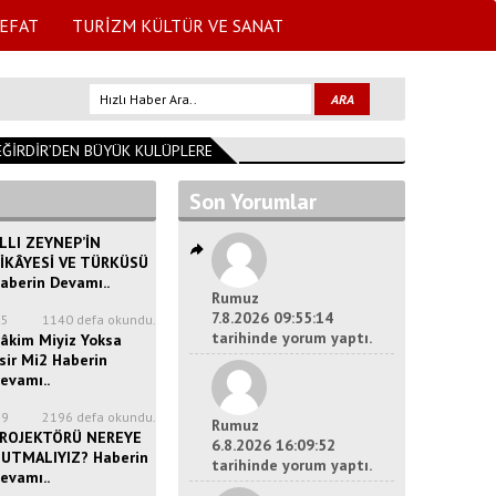
EFAT
TURİZM KÜLTÜR VE SANAT
İRDİR’DEN BÜYÜK KULÜPLERE UZANAN GURUR
09:26:44
Başkan Özer A
Son Yorumlar
LLI ZEYNEP’İN
İKÂYESİ VE TÜRKÜSÜ
aberin Devamı..
Rumuz
7.8.2026 09:55:14
35
1140 defa okundu.
tarihinde yorum yaptı.
âkim Miyiz Yoksa
sir Mi2 Haberin
evamı..
39
2196 defa okundu.
Rumuz
ROJEKTÖRÜ NEREYE
6.8.2026 16:09:52
UTMALIYIZ? Haberin
tarihinde yorum yaptı.
evamı..