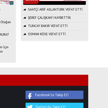
e
SAATÇİ ARİF ASLANTÜRK VEFAT ETTİ
ŞEREF ÇALIŞKAN’I KAYBETTİK
. Olağan
TUNCAY BAKIR VEFAT ETTİ
OSMAN KÖSE VEFAT ETTİ
ı MURAT
m İçin
ın
Facebook'ta Takip Et!
Twitter'da Takip Et!