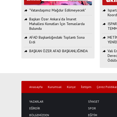
"Vatandaşımız Mağdur Edilmeyecek"
Ispar
Koord
Başkan Özer Ankara’da İmaret
Mahallesi Konutları İçin Temaslarda
ISPAR
Bulundu
TEMM
AFAD Başkanlığındaki Toplantı Sona
METİN
Erdi
YENİ
BAŞKAN ÖZER AFAD BAŞKANLIĞINDA
Vali 
Derec
Ödüll
Anasayfa
Kurumsal
Künye
İletişim
Çerez Politika
YAZARLAR
SİYASET
EĞİRDİR
SPOR
BÖLGEMİZDEN
EĞİTİM