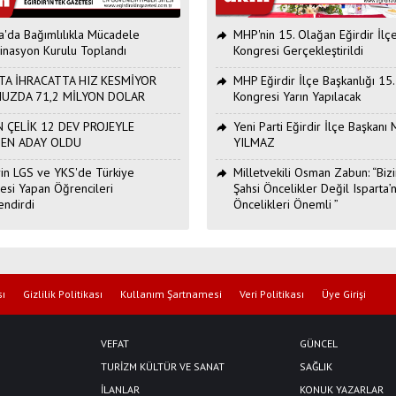
ta'da Bağımlılıkla Mücadele
MHP'nin 15. Olağan Eğirdir İlç
inasyon Kurulu Toplandı
Kongresi Gerçekleştirildi
TA İHRACATTA HIZ KESMİYOR
MHP Eğirdir İlçe Başkanlığı 15
UZDA 71,2 MİLYON DOLAR
Kongresi Yarın Yapılacak
 ÇELİK 12 DEV PROJEYLE
Yeni Parti Eğirdir İlçe Başkan
DEN ADAY OLDU
YILMAZ
Erin LGS ve YKS'de Türkiye
Milletvekili Osman Zabun: “Bizi
esi Yapan Öğrencileri
Şahsi Öncelikler Değil Isparta’n
endirdi
Öncelikleri Önemli ”
sı
Gizlilik Politikası
Kullanım Şartnamesi
Veri Politikası
Üye Girişi
VEFAT
GÜNCEL
TURİZM KÜLTÜR VE SANAT
SAĞLIK
İLANLAR
KONUK YAZARLAR