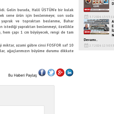
D
i. Gelin burada, Halil ÜSTÜN’e bir kulak
cek sene ürün için beslenmeye; son suda
3.7.2026 13:53:1
a yaprak ve topraktan beslenme, Bahar
A
E
n istediği yapraktan beslenmeyi, özellikle
İ
e, hem çapı 1 cm büyüyecek, rengi de tam
N
Devamı..
i miktar, azami gübre cinsi FOSFOR saf 10
2.7.2026 12:50:5
rlar, ağaçlarımızın büyüme durumu dikkate
Bu Haberi Paylaş