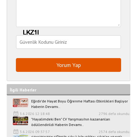
İlgili Haberler
Eğirdir’de Hayat Boyu Öğrenme Haftası Etkinlikleri Başlıyor
Haberin Devamı..
3.6.2026 12:18:48
2796 defa okundu.
"Hayalimdeki Ben" CV Yarışması’nın kazananları
ödüllendirildi Haberin Devamı..
3.6.2026 09:37:57
2574 defa okundu.