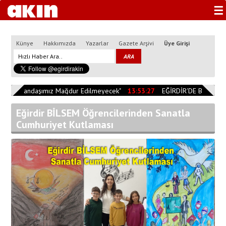
☰
Künye
Hakkımızda
Yazarlar
Gazete Arşivi
Üye Girişi
0
"Vatandaşımız Mağdur Edilmeyecek"
13:53:27
EĞİRDİR'DE BİÇERDÖV
Eğirdir BİLSEM Öğrencilerinden Sanatla
Cumhuriyet Kutlaması