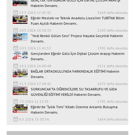
GENÇTEK’TEN EĞİRDİR GÖLÜ İÇİN DİJİTAL ÇÖZÜM ARAYIŞI
Haberin Devamı..
23.5.2026 12:45:42
3169 defa okundu.
Eğirdir Mesleki ve Teknik Anadolu Lisesi’nin TUBİTAK Bilim
Fuarı Açıldı Haberin Devamı..
20.5.2026 16:58:33
2283 defa okundu.
“Yedi Renkli Gölün Sesi” Projesi Hayata Geçirildi Haberin
Devamı..
20.5.2026 11:41:52
1391 defa okundu.
Gençlerden Eğirdir Gölü İçin Dijital Çözüm Arayışı Haberin
Devamı..
19.5.2026 16:00:48
1521 defa okundu.
BAĞLAR ORTAOKULU’NDA FARKINDALIK EĞİTİMİ Haberin
Devamı..
11.5.2026 17:49:42
1672 defa okundu.
SORKUNCAK’TA ÖĞRENCİLERE SU TASARRUFU VE GIDA
GÜVENLİĞİ EĞİTİMİ VERİLDİ Haberin Devamı..
7.5.2026 11:13:35
1792 defa okundu.
Eğirdir’de “İyilik Timi” Kitabı Üzerine Anlamlı Buluşma
Haberin Devamı..
6.5.2026 15:03:56
1664 defa okundu.