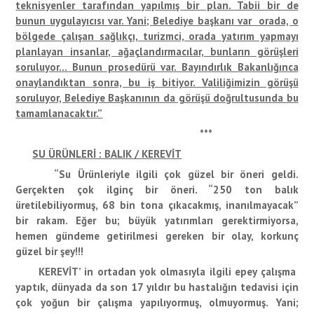
teknisyenler tarafından yapılmış bir plan. Tabii bir de
bunun uygulayıcısı var. Yani; Belediye başkanı var orada, o
bölgede çalışan sağlıkçı, turizmci, orada yatırım yapmayı
planlayan insanlar, ağaçlandırmacılar, bunların görüşleri
soruluyor… Bunun prosedürü var. Bayındırlık Bakanlığınca
onaylandıktan sonra, bu iş bitiyor. Valiliğimizin görüşü
soruluyor, Belediye Başkanının da görüşü doğrultusunda bu
tamamlanacaktır.”
***
SU ÜRÜNLERİ : BALIK / KEREVİT
“Su Ürünleriyle ilgili çok güzel bir öneri geldi.
Gerçekten çok ilginç bir öneri. “250 ton balık
üretilebiliyormuş, 68 bin tona çıkacakmış, inanılmayacak”
bir rakam. Eğer bu; büyük yatırımları gerektirmiyorsa,
hemen gündeme getirilmesi gereken bir olay, korkunç
güzel bir şey!!!
KEREVİT’ in ortadan yok olmasıyla ilgili epey çalışma
yaptık, dünyada da son 17 yıldır bu hastalığın tedavisi için
çok yoğun bir çalışma yapılıyormuş, olmuyormuş. Yani;