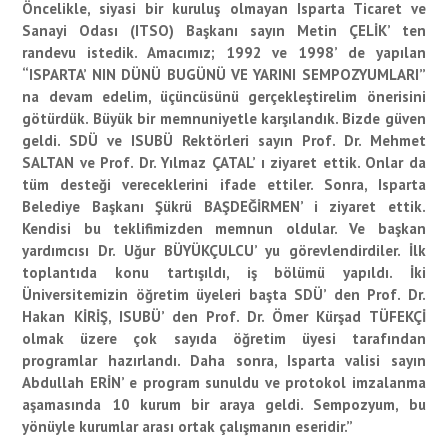
Öncelikle, siyasi bir kuruluş olmayan Isparta Ticaret ve
Sanayi Odası (ITSO) Başkanı sayın Metin ÇELİK’ ten
randevu istedik. Amacımız; 1992 ve 1998’ de yapılan
“ISPARTA’ NIN DÜNÜ BUGÜNÜ VE YARINI SEMPOZYUMLARI”
na devam edelim, üçüncüsünü gerçekleştirelim önerisini
götürdük. Büyük bir memnuniyetle karşılandık. Bizde güven
geldi. SDÜ ve ISUBÜ Rektörleri sayın Prof. Dr. Mehmet
SALTAN ve Prof. Dr. Yılmaz ÇATAL’ ı ziyaret ettik. Onlar da
tüm desteği vereceklerini ifade ettiler. Sonra, Isparta
Belediye Başkanı Şükrü BAŞDEĞİRMEN’ i ziyaret ettik.
Kendisi bu teklifimizden memnun oldular. Ve başkan
yardımcısı Dr. Uğur BÜYÜKÇULCU’ yu görevlendirdiler. İlk
toplantıda konu tartışıldı, iş bölümü yapıldı. İki
Üniversitemizin öğretim üyeleri başta SDÜ’ den Prof. Dr.
Hakan KİRİŞ, ISUBÜ’ den Prof. Dr. Ömer Kürşad TÜFEKÇİ
olmak üzere çok sayıda öğretim üyesi tarafından
programlar hazırlandı. Daha sonra, Isparta valisi sayın
Abdullah ERİN’ e program sunuldu ve protokol imzalanma
aşamasında 10 kurum bir araya geldi. Sempozyum, bu
yönüyle kurumlar arası ortak çalışmanın eseridir.”