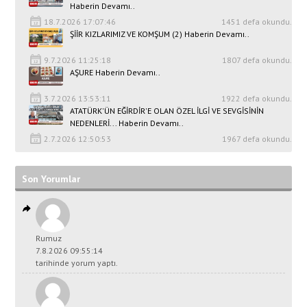
Haberin Devamı..
18.7.2026 17:07:46
1451 defa okundu.
ŞİİR KIZLARIMIZ VE KOMŞUM (2) Haberin Devamı..
9.7.2026 11:25:18
1807 defa okundu.
AŞURE Haberin Devamı..
3.7.2026 13:53:11
1922 defa okundu.
ATATÜRK'ÜN EĞİRDİR'E OLAN ÖZEL İLGİ VE SEVGİSİNİN
NEDENLERİ... Haberin Devamı..
2.7.2026 12:50:53
1967 defa okundu.
Son Yorumlar
Rumuz
7.8.2026 09:55:14
tarihinde yorum yaptı.