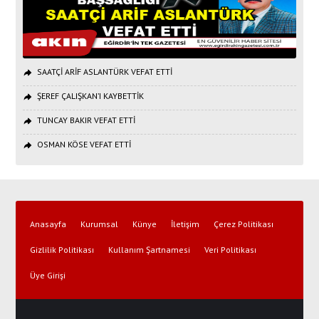
SAATÇİ ARİF ASLANTÜRK VEFAT ETTİ
ŞEREF ÇALIŞKAN’I KAYBETTİK
TUNCAY BAKIR VEFAT ETTİ
OSMAN KÖSE VEFAT ETTİ
Anasayfa
Kurumsal
Künye
İletişim
Çerez Politikası
Gizlilik Politikası
Kullanım Şartnamesi
Veri Politikası
Üye Girişi