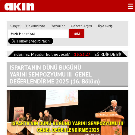
☰
Künye
Hakkımızda
Yazarlar
Gazete Arşivi
Üye Girişi
"Vatandaşımız Mağdur Edilmeyecek"
13:53:27
EĞİRDİR'DE BİÇERDÖVE
ISPARTA’NIN DÜNÜ BUGÜNÜ
YARINI SEMPOZYUMU III GENEL
DEĞERLENDİRME 2025 (16. Bölüm)