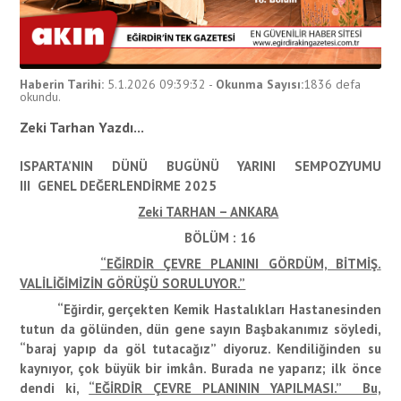
Haberin Tarihi:
5.1.2026 09:39:32
-
Okunma Sayısı:
1836
defa
okundu.
Zeki Tarhan Yazdı...
ISPARTA’NIN DÜNÜ BUGÜNÜ YARINI SEMPOZYUMU
III
GENEL DEĞERLENDİRME 2025
Zeki TARHAN – ANKARA
BÖLÜM : 16
“EĞİRDİR ÇEVRE PLANINI GÖRDÜM, BİTMİŞ.
VALİLİĞİMİZİN GÖRÜŞÜ SORULUYOR.”
“Eğirdir, gerçekten Kemik Hastalıkları Hastanesinden
tutun da gölünden, dün gene sayın Başbakanımız söyledi,
“baraj yapıp da göl tutacağız” diyoruz. Kendiliğinden su
kaynıyor, çok büyük bir imkân. Burada ne yaparız; ilk önce
dendi ki,
“EĞİRDİR ÇEVRE PLANININ YAPILMASI.” Bu,