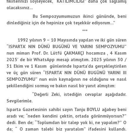
fikirlerinizi söyleyecek, “KATILIMCILIĞI” daha çok sağlamış
olacaksınız…
Bu Sempozyumumuzun ikinci gününde, beni
dinlediğiniz için de hepinize çok teşekkür ediyorum…”
***
1992 yılının 9 – 10 Mayısında yapılan ve iki gün süren
“ISPARTA’ NIN DÜNÜ BUGÜNÜ VE YARINI SEMPOZYUMU”
nun mimarı Prof. Dr. Lütfü ÇAKMAKÇI hocamıza , 4 Kasım
2025’ de bir WhatsApp mesajı atmıştım. 2025 yılının 30 /
31 Ekim ve 1 Kasım günlerinde Isparta’da gerçekleştirilen
ve üç gün süren “ISPARTA’ NIN DÜNÜ BUGÜNÜ YARINI III
SEMPOZYUMU” nun esin kaynağının ne olduğunu ve nasıl
şekillendiğini sormuş ve bakın nasıl bir yanıt almıştım:
“Değerli Zeki, istediğin cevaplar aşağıdadır.
Sevgilerimle.
Isparta Gazetesinin sahibi sayın Tanju BOYLU ağabey beni
aradı ve; “neden kendini çektin, ortada görünmüyorsun?”
dedi. Ben de; “Toplumdan bir talep yok ki, ne yapalım?” O
da; “ O zaman talebi biz yaratalım” ifadesini kullandı.