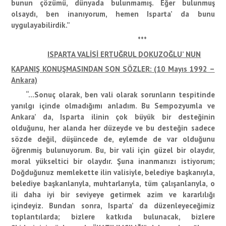
bunun çözümü, dünyada bulunmamış. Eğer bulunmuş
olsaydı, ben inanıyorum, hemen Isparta’ da bunu
uygulayabilirdik.”
***
ISPARTA VALİSİ ERTUĞRUL DOKUZOĞLU’ NUN
KAPANIŞ KONUŞMASINDAN SON SÖZLER: (10 Mayıs 1992 –
Ankara)
“…Sonuç olarak, ben vali olarak sorunların tespitinde
yanılgı içinde olmadığımı anladım. Bu Sempozyumla ve
Ankara’ da, Isparta ilinin çok büyük bir desteğinin
olduğunu, her alanda her düzeyde ve bu desteğin sadece
sözde değil, düşüncede de, eylemde de var olduğunu
öğrenmiş bulunuyorum. Bu, bir vali için güzel bir olaydır,
moral yükseltici bir olaydır. Şuna inanmanızı istiyorum;
Doğduğunuz memlekette ilin valisiyle, belediye başkanıyla,
belediye başkanlarıyla, muhtarlarıyla, tüm çalışanlarıyla, o
ili daha iyi bir seviyeye getirmek azim ve kararlılığı
içindeyiz. Bundan sonra, Isparta’ da düzenleyeceğimiz
toplantılarda; bizlere katkıda bulunacak, bizlere