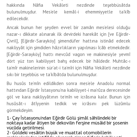
hakkında Nâfia Vekâleti nezdinde teşebbüsâtda
bulunulmuşdur. Mes’ele kemâl-i ehemmiyyetle ta’kîb
edilecekdir.
Ancak bunun her şeyden evvel bir zamân mes’elesi olduğu
nazar-ı dikkate alınarak ilk devirdeki harekât için [ve Eğirdir-
Çivril], [Eğirdir-Sarayköy] şimendüfer hattına istinâd edecek
nakliyyât için şimdiden hâzırlıkların yapılması îcâb etmekdedir.
[Eğirdir-Sarayköy] hattı mevcûd vagon ve makinesiyle yevmî
dört yüz ton kabiliyyet bahş edecek bir hâldedir. Muhtâc-ı
ta’mîr makinelerinin sür’at-i ta’mîri için Nâfia Vekâleti nezdinde
sıkı bir teşebbüs ve ta’kîbâtda bulunulmuşdur.
Bu husûs te’mîn edildikden sonra mes’ele Anadolu normal
hattından Eğirdir İstasyonu’na kabiliyyet-i ma’rûza derecesinde
göl ve kara nakliyyâtının te’mîn ve icrâsına kalır. Bunun için
husûsât-ı âtîyyenin tedkik ve icrâsını pek lüzûmlu
görmekdeyim.
1- Çay İstasyonu’ndan Eğirdir Gölü şimâl sâhilindeki bir
noktaya kadar âtiyen bir dekovilin ferşine müsâid bir şosenin
vücûda getirilmesi.
2- Göldeki vesâitin büyük ve muattal otomobillerin