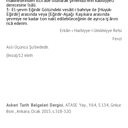
makinelerinden istifâde olunarak şimendüferin kabiliyyeti
derecesine îsâli.
3- El-yevm Eğirdir Gölü’ndeki vesâit-i bahriye ile [Hüyük-
Eğirdir] arasında veya [Eğirdir-Aşağı Kaşıkara arasında
yevmiye ne kadar ton nakl edilebileceğinin de ayrıca iş’ârını
ricâ ederim.
Erkân-ı Harbiyye-i Umûmiyye Reîsi
Fevzi
Aslı Üçüncü Şu’bededir.
(İmza)/12 minh
Askeri Tarih Belgeleri Dergisi
, ATASE Yay., Y.64, S.134, Gnkur.
Bsm., Ankara, Ocak 2015, s.318-320.