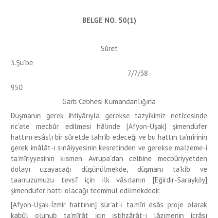
BELGE NO. 50(1)
Sûret
3.Şu’be
7/7/38
950
Garb Cebhesi Kumandanlığına
Düşmanın gerek ihtiyârıyla gerekse tazyîkimiz netîcesinde
ric’ate mecbûr edilmesi hâlinde [Afyon-Uşak] şimendüfer
hattını esâslı bir sûretde tahrîb edeceği ve bu hattın ta’mîrinin
gerek imâlât-ı sınâiyyesinin kesretinden ve gerekse malzeme-i
ta’mîriyyesinin kısmen Avrupa’dan celbine mecbûriyyetden
dolayı uzayacağı düşünülmekde, düşmanı ta’kîb ve
taarruzumuzu tevsî’ için ilk vâsıtanın [Eğirdir-Sarayköy]
şimendüfer hattı olacağı teemmül edilmekdedir.
[Afyon-Uşak-İzmir hattının] sür’at-i ta’mîri esâs proje olarak
kabûl olunub ta’mîrât için istihzârât-ı lâzımenin icrâsı