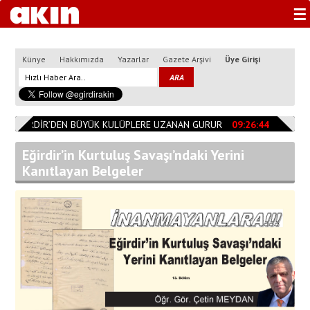
☰
Künye
Hakkımızda
Yazarlar
Gazete Arşivi
Üye Girişi
EĞİRDİR’DEN BÜYÜK KULÜPLERE UZANAN GURUR
09:26:44
Başkan Ö
Eğirdir’in Kurtuluş Savaşı’ndaki Yerini
Kanıtlayan Belgeler