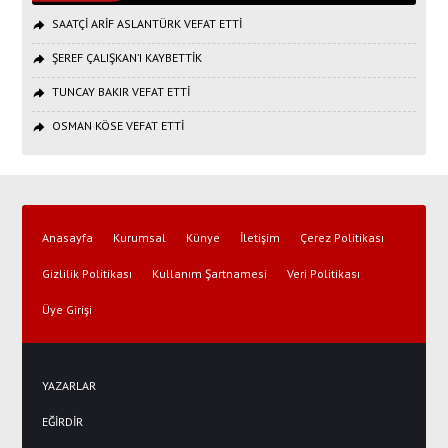
SAATÇİ ARİF ASLANTÜRK VEFAT ETTİ
ŞEREF ÇALIŞKAN’I KAYBETTİK
TUNCAY BAKIR VEFAT ETTİ
OSMAN KÖSE VEFAT ETTİ
Anasayfa
Kurumsal
Künye
İletişim
Çerez Politikası
Gizlilik Politikası
Kullanım Şartnamesi
Veri Politikası
Üye Girişi
YAZARLAR
EĞİRDİR