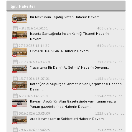
İlgili Haberler
Bir Mektubun Taşıdığı Vatan Haberin Devamı..
4.8.2026 14:30:51
406 defa okundu.
Isparta Sancağında İnsan Kemiği Ticareti Haberin
Devamı..
27.7.2026 15:14:29
640 defa okundu.
OSMANLI’DA ISPARTA Haberin Devamı..
22.7.2026 14:14:20
792 defa okundu.
“Isparta’ya Bir Demir At Gelmiş” Haberin Devamı..
13.7.2026 15:07:01
1155 defa okundu.
Katar Şehidi Süpürgeci Ahmet’in Son Çarşambası Haberin
Devamı..
6.7.2026 14:57:58
1154 defa okundu.
Bayram Aygün'ün Akın Gazetesinde yayınlanan yazısı
Yunan gazetelerinde Haberin Devamı..
30.6.2026 13:05:09
1225 defa okundu.
Arap Kaymakam’ın Sohbetleri Haberin Devamı..
29.6.2026 11:46:25
791 defa okundu.