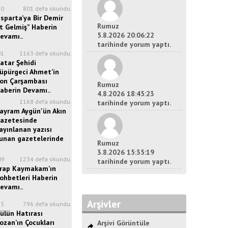
20
801 defa okundu.
Isparta’ya Bir Demir
Rumuz
t Gelmiş” Haberin
5.8.2026 20:06:22
evamı..
tarihinde yorum yaptı.
01
1163 defa okundu.
atar Şehidi
üpürgeci Ahmet’in
on Çarşambası
Rumuz
aberin Devamı..
4.8.2026 18:45:23
8
1168 defa okundu.
tarihinde yorum yaptı.
ayram Aygün'ün Akın
azetesinde
ayınlanan yazısı
unan gazetelerinde
Rumuz
3.8.2026 15:35:19
09
1234 defa okundu.
tarihinde yorum yaptı.
rap Kaymakam’ın
ohbetleri Haberin
evamı..
Arşivler
25
796 defa okundu.
ülün Hatırası
ozan’ın Çocukları
Arşivi Görüntüle