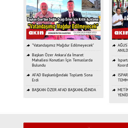
"Vatandaşımız Mağdur Edilmeyecek"
AĞUST
ANILD
Başkan Özer Ankara’da İmaret
Mahallesi Konutları İçin Temaslarda
Ispar
Bulundu
Koord
AFAD Başkanlığındaki Toplantı Sona
ISPAR
Erdi
TEMM
BAŞKAN ÖZER AFAD BAŞKANLIĞINDA
METİN
YENİ