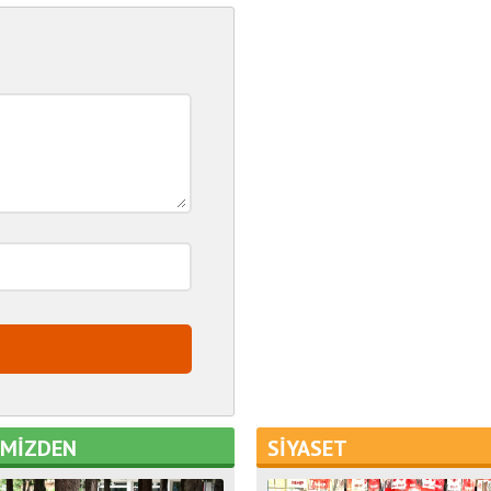
EMİZDEN
SİYASET