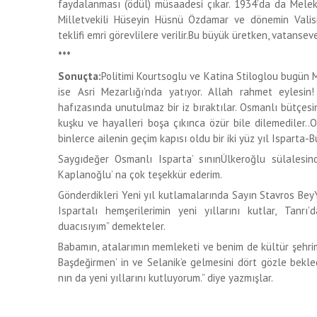
faydalanması (ödül) müsaadesi çıkar. 1934’da da Melek
Milletvekili Hüseyin Hüsnü Özdamar ve dönemin Valisi’
teklifi emri görevlilere verilir.Bu büyük üretken, vatanse
***
Sonuçta:
Politimi Kourtsoglu ve Katina Stiloglou bugün 
ise Asri Mezarlığı’nda yatıyor. Allah rahmet eylesi
hafızasında unutulmaz bir iz bıraktılar. Osmanlı bütçesi
kuşku ve hayalleri boşa çıkınca özür bile dilemediler..
binlerce ailenin geçim kapısı oldu bir iki yüz yıl Isparta-
Saygıdeğer Osmanlı Isparta’ sınınÜlkeroğlu sülalesin
Kaplanoğlu’ na çok teşekkür ederim.
Gönderdikleri Yeni yıl kutlamalarında Sayın Stavros BeyYe
Ispartalı hemşerilerimin yeni yıllarını kutlar, Tanr
duacısıyım” demekteler.
Babamın, atalarımın memleketi ve benim de kültür şehrim
Başdeğirmen’ in ve Selanik’e gelmesini dört gözle bek
nın da yeni yıllarını kutluyorum.” diye yazmışlar.