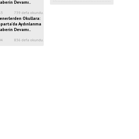
aberin Devamı..
33
739 defa okundu.
enerlerden Okullara:
sparta’da Aydınlanma
aberin Devamı..
04
836 defa okundu.