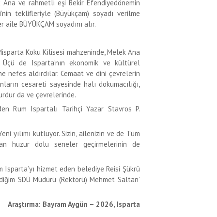
 Ana ve rahmetli eşi Bekir Efendiyedönemin
nin teklifleriyle (Büyükçam) soyadı verilme
ver aile BÜYÜKÇAM soyadını alır.
Misparta Koku Kilisesi mahzeninde, Melek Ana
n! Üçü de Isparta’nın ekonomik ve kültürel
ne nefes aldırdılar. Cemaat ve dini çevrelerin
Onların cesareti sayesinde halı dokumacılığı,
Burdur da ve çevrelerinde.
den Rum Ispartalı Tarihçi Yazar Stavros P.
ni yılımı kutluyor. Sizin, ailenizin ve de Tüm
ı’dan huzur dolu seneler geçirmelerinin de
 Isparta’yı hizmet eden belediye Reisi Şükrü
lediğim SDÜ Müdürü (Rektörü) Mehmet Saltan’
Araştırma: Bayram Aygün – 2026, Isparta