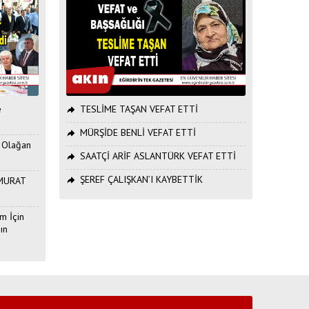
e
TESLİME TAŞAN VEFAT ETTİ
MÜRŞİDE BENLİ VEFAT ETTİ
. Olağan
SAATÇİ ARİF ASLANTÜRK VEFAT ETTİ
ŞEREF ÇALIŞKAN’I KAYBETTİK
ı MURAT
m İçin
ın