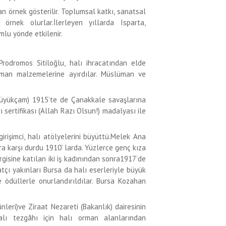
an örnek gösterilir. Toplumsal katkı, sanatsal
örnek olurlar.İlerleyen yıllarda Isparta,
mlu yönde etkilenir.
rodromos Sitiloğlu, halı ihracatından elde
suman malzemelerine ayırdılar. Müslüman ve
üyükçam) 1915’te de Çanakkale savaşlarına
 sertifikası (Allah Razı Olsun!) madalyası ile
irişimci, halı atölyelerini büyüttü.Melek Ana
ra karşı durdu 1910’ larda. Yüzlerce genç kıza
rgisine katılan iki iş kadınından sonra1917’de
atçı yakınları Bursa da halı eserleriyle büyük
ve ödüllerle onurlandırıldılar. Bursa Kozahan
eri)ve Ziraat Nezareti (Bakanlık) dairesinin
ı tezgâhı için halı orman alanlarından