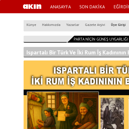
ANASAYFA
SON DAKİKA
EĞİRDİ
Künye
Hakkımızda
Yazarlar
Gazete Arşivi
Üye Girişi
14:54:53
ISPARTA NİÇİN GÜNEŞ UYGARLIĞI KE
Ispartalı Bir Türk Ve İki Rum İş Kadınının 