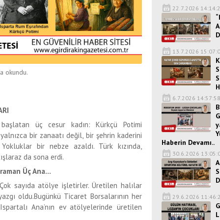
22.7.2026 14:14:
“
A
D
13.7.2026 15:07:
K
S
a okundu.
S
H
6.7.2026 14:57:5
B
ARI
G
ı başlatan üç cesur kadın: Kürkçü Potimi
y
Y
lnızca bir zanaatı değil, bir şehrin kaderini
Haberin Devamı..
! Yokluklar bir nebze azaldı. Türk kızında,
30.6.2026 13:05:
akışlaraz da sona erdi.
A
ahraman Üç Ana…
S
D
Çok sayıda atölye işletirler. Üretilen halılar
 yazgı oldu.Bugünkü Ticaret Borsalarının her
29.6.2026 11:46:
G
spartalı Ana’nın ev atölyelerinde üretilen
L