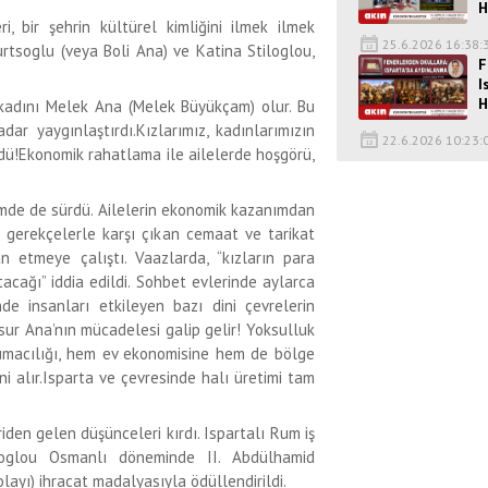
H
, bir şehrin kültürel kimliğini ilmek ilmek
25.6.2026 16:38:
urtsoglu (veya Boli Ana) ve Katina Stiloglou,
F
I
H
kadını Melek Ana (Melek Büyükçam) olur. Bu
dar yaygınlaştırdı.Kızlarımız, kadınlarımızın
22.6.2026 10:23:
üdü!Ekonomik rahatlama ile ailelerde hoşgörü,
de de sürdü. Ailelerin ekonomik kazanımdan
i gerekçelerle karşı çıkan cemaat ve tarikat
an etmeye çalıştı. Vaazlarda, “kızların para
tacağı” iddia edildi. Sohbet evlerinde aylarca
de insanları etkileyen bazı dini çevrelerin
mücadelesi galip gelir! Yoksulluk
kumacılığı, hem ev ekonomisine hem de bölge
i alır.Isparta ve çevresinde halı üretimi tam
riden gelen düşünceleri kırdı. Ispartalı Rum iş
tiloglou Osmanlı döneminde II. Abdülhamid
layı) ihracat madalyasıyla ödüllendirildi.