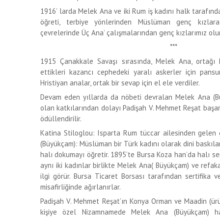
1916’ larda Melek Ana ve iki Rum iş kadını halk tarafınd
öğreti, terbiye yönlerinden Müslüman genç kızlara 
çevrelerinde Üç Ana’ çalışmalarından genç kızlarımız olu
***
1915 Çanakkale Savaşı sırasında, Melek Ana, ortağı P
ettikleri kazancı cephedeki yaralı askerler için pan
Hristiyan analar, ortak bir sevap için el ele verdiler.
Devam eden yıllarda da nöbeti devralan Melek Ana (B
olan katkılarından dolayı Padişah V. Mehmet Reşat başarı
ödüllendirilir.
Katina Stiloglou: Isparta Rum tüccar ailesinden gelen g
(Büyükçam): Müslüman bir Türk kadını olarak dini baskıla
halı dokumayı öğretir. 1895’te Bursa Koza han’da halı se
aynı iki kadınlar birlikte Melek Ana( Büyükçam) ve refak
ilgi görür. Bursa Ticaret Borsası tarafından sertifika 
misafirliğinde ağırlanırlar.
Padişah V. Mehmet Reşat’ın Konya Orman ve Maadin (ürünl
kişiye özel Nizamnamede Melek Ana (Büyükçam) hal