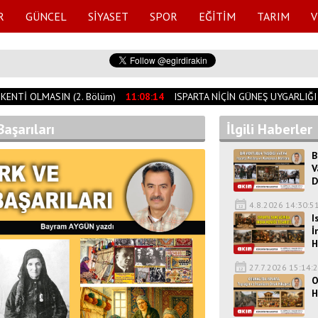
R
GÜNCEL
SİYASET
SPOR
EĞİTİM
TARIM
V
NTİ OLMASIN (2. Bölüm)
11:08:14
ISPARTA NİÇİN GÜNEŞ UYGARLIĞI K
Başarıları
İlgili Haberler
B
V
D
4.8.2026 14:30:5
I
İ
H
27.7.2026 15:14:
O
H