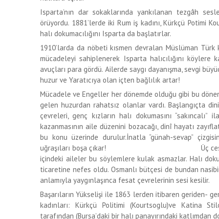
Isparta’nın dar sokaklarında yankılanan tezgâh sesleri
örüyordu. 1881’lerde iki Rum iş kadını, Kürkçü Potimi Ko
halı dokumacılığını Isparta da başlatırlar.
1910’larda da nöbeti kısmen devralan Müslüman Türk 
mücadeleyi sahiplenerek Isparta halıcılığını köylere ka
avuçları para gördü. Ailerde saygı dayanışma, sevgi büy
huzur ve Yaratıcıya olan içten bağlılık artar!
Mücadele ve Engeller her dönemde olduğu gibi bu dönem
gelen huzurdan rahatsız olanlar vardı. Başlangıçta din
çevreleri, genç kızların halı dokumasını “sakıncalı” il
kazanmasının aile düzenini bozacağı, dinî hayatı zayıfla
bu konu üzerinde durulur.İnatla “günah-sevap” çizgisin
uğraşıları boşa çıkar! Üç cesur Ana’nın 
içindeki aileler bu söylemlere kulak asmazlar. Halı do
ticaretine nefes oldu. Osmanlı bütçesi de bundan nasibin
anlamıyla yaygınlaşınca fesat çevrelerinin sesi kesilir.
Başarıların Yükselişi ile 1863 lerden itibaren geriden- ge
kadınları: Kürkçü Politimi (Kourtsoglu)ve Katina S
tarafından (Bursa’daki bir halı panayırındaki katlımdan do