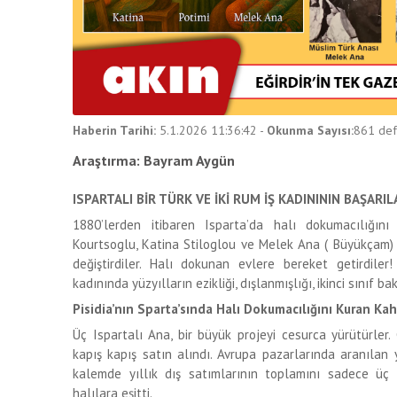
Haberin Tarihi:
5.1.2026 11:36:42
-
Okunma Sayısı:
861
def
Araştırma: Bayram Aygün
ISPARTALI BİR TÜRK VE İKİ RUM İŞ KADINININ BAŞARIL
1880’lerden itibaren Isparta’da halı dokumacılığın
Kourtsoglu, Katina Stiloglou ve Melek Ana ( Büyükçam) ya
değiştirdiler. Halı dokunan evlere bereket getirdiler
kadınında yüzyılların ezikliği, dışlanmışlığı, ikinci sınıf b
Pisidia’nın Sparta’sında Halı Dokumacılığını Kuran K
Üç Ispartalı Ana, bir büyük projeyi cesurca yürütürler. 
kapış kapış satın alındı. Avrupa pazarlarında aranılan
kalemde yıllık dış satımlarının toplamını sadece üç I
halılara eşitti.