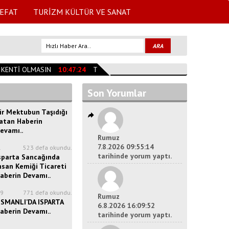
EFAT
TURİZM KÜLTÜR VE SANAT
ENTİ OLMASIN
10:47:24
TESLİME TAŞAN VEFAT ETTİ
09:59:00
MÜRŞ
Son Yorumlar
ir Mektubun Taşıdığı
atan Haberin
evamı..
Rumuz
7.8.2026 09:55:14
1
523 defa okundu.
tarihinde yorum yaptı.
sparta Sancağında
nsan Kemiği Ticareti
aberin Devamı..
29
771 defa okundu.
Rumuz
SMANLI’DA ISPARTA
6.8.2026 16:09:52
aberin Devamı..
tarihinde yorum yaptı.