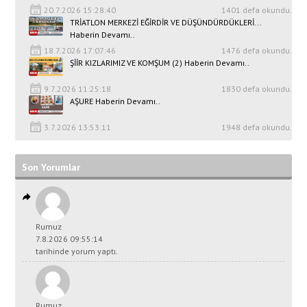
20.7.2026 15:28:40
1401 defa okundu.
TRİATLON MERKEZİ EĞİRDİR VE DÜŞÜNDÜRDÜKLERİ...
Haberin Devamı..
18.7.2026 17:07:46
1476 defa okundu.
ŞİİR KIZLARIMIZ VE KOMŞUM (2) Haberin Devamı..
9.7.2026 11:25:18
1830 defa okundu.
AŞURE Haberin Devamı..
3.7.2026 13:53:11
1948 defa okundu.
Son Yorumlar
Rumuz
7.8.2026 09:55:14
tarihinde yorum yaptı.
Rumuz