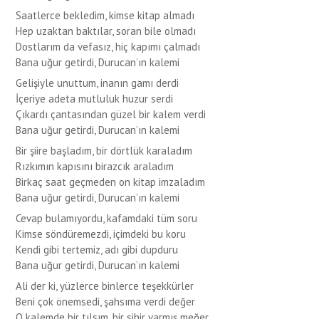
Saatlerce bekledim, kimse kitap almadı
Hep uzaktan baktılar, soran bile olmadı
Dostlarım da vefasız, hiç kapımı çalmadı
Bana uğur getirdi, Durucan’ın kalemi
Gelişiyle unuttum, inanın gamı derdi
İçeriye adeta mutluluk huzur serdi
Çıkardı çantasından güzel bir kalem verdi
Bana uğur getirdi, Durucan’ın kalemi
Bir şiire başladım, bir dörtlük karaladım
Rızkımın kapısını birazcık araladım
Birkaç saat geçmeden on kitap imzaladım
Bana uğur getirdi, Durucan’ın kalemi
Cevap bulamıyordu, kafamdaki tüm soru
Kimse söndüremezdi, içimdeki bu koru
Kendi gibi tertemiz, adı gibi dupduru
Bana uğur getirdi, Durucan’ın kalemi
Ali der ki, yüzlerce binlerce teşekkürler
Beni çok önemsedi, şahsıma verdi değer
O kalemde bir tılsım, bir sihir varmış meğer