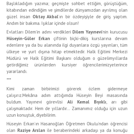
Başlıkladığım yazıma; geçmişte sohbet ettiğim, görüştüğüm,
kitabından edindiğim ve şimdilerde dünyamızdan ayrılmış olan
güzel insan
Oktay Akbal
’ın bir özdeyişiyle de giriş yaptım.
Andım bir bakıma. Işıklar içinde olsun!
Evlatları Dilem’in adını verdikleri
Dilem Yayınevi
’nin kurucusu
Hüseyin-Güler Erkan
çiftinin biçki-dikiş kurslarına devam
edenlere ya da bu alanında ilgi duyanlara özgü yayınları, tüm
ülkeye ve yurt dışına hitap etmektedir. Halk Eğitimi Merkezi
Müdürü ve Halk Eğitimi Başkanı olduğum o güzelimyıllarda
getirdiğimiz ürünlerden kursiyer öğrencilerimizyeterince
yararlandı.
***
Kimi zaman birbirimizi görerek özlem gidermeye
çalışırız.Mekâna adım attığımda Hüseyin Beyi masasında
buldum. Yayınevi görevlisi
Ali Kemal Bıyıklı
, arı gibi
çalışmaktadır. Hem de yıllardır… Zamanımız olduğu için uzun
uzun konuştuk, diyebilirim.
Hüseyin Erkan’ın Hasanoğlan Öğretmen Okulu’ndan öğrencisi
olan
Raziye Arslan
ile beraberindeki arkadaşı ya da konuğu