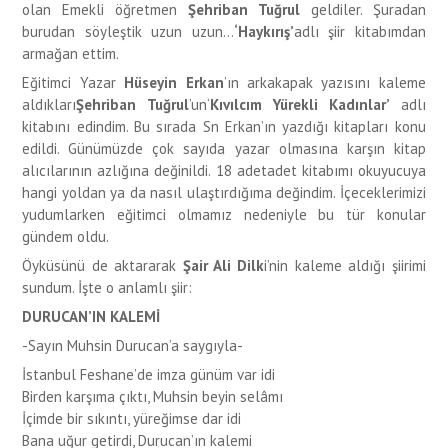
olan Emekli öğretmen
Şehriban Tuğrul
geldiler. Şuradan
burudan söyleştik uzun uzun…
‘Haykırış’
adlı şiir kitabımdan
armağan ettim.
Eğitimci Yazar
Hüseyin Erkan
’ın arkakapak yazısını kaleme
aldıkları
Şehriban Tuğrul
’un‘
Kıvılcım Yürekli Kadınlar’
adlı
kitabını edindim. Bu sırada Sn Erkan’ın yazdığı kitapları konu
edildi. Günümüzde çok sayıda yazar olmasına karşın kitap
alıcılarının azlığına değinildi. 18 adetadet kitabımı okuyucuya
hangi yoldan ya da nasıl ulaştırdığıma değindim. İçeceklerimizi
yudumlarken eğitimci olmamız nedeniyle bu tür konular
gündem oldu.
Öyküsünü de aktararak
Şair Ali Dilk
i’nin kaleme aldığı şiirimi
sundum. İşte o anlamlı şiir:
DURUCAN’IN KALEMİ
-Sayın Muhsin Durucan’a saygıyla-
İstanbul Feshane’de imza günüm var idi
Birden karşıma çıktı, Muhsin beyin selâmı
İçimde bir sıkıntı, yüreğimse dar idi
Bana uğur getirdi, Durucan’ın kalemi