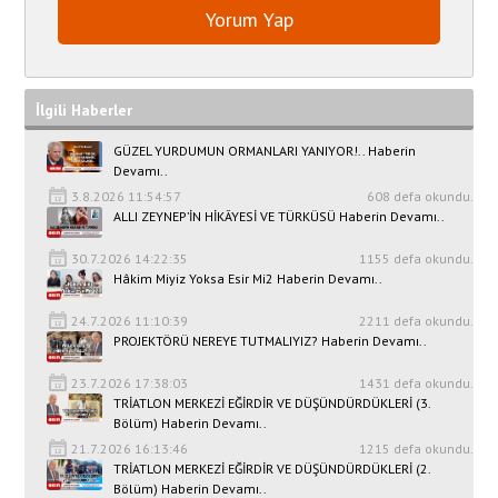
İlgili Haberler
GÜZEL YURDUMUN ORMANLARI YANIYOR!.. Haberin
Devamı..
3.8.2026 11:54:57
608 defa okundu.
ALLI ZEYNEP’İN HİKÂYESİ VE TÜRKÜSÜ Haberin Devamı..
30.7.2026 14:22:35
1155 defa okundu.
Hâkim Miyiz Yoksa Esir Mi2 Haberin Devamı..
24.7.2026 11:10:39
2211 defa okundu.
PROJEKTÖRÜ NEREYE TUTMALIYIZ? Haberin Devamı..
23.7.2026 17:38:03
1431 defa okundu.
TRİATLON MERKEZİ EĞİRDİR VE DÜŞÜNDÜRDÜKLERİ (3.
Bölüm) Haberin Devamı..
21.7.2026 16:13:46
1215 defa okundu.
TRİATLON MERKEZİ EĞİRDİR VE DÜŞÜNDÜRDÜKLERİ (2.
Bölüm) Haberin Devamı..