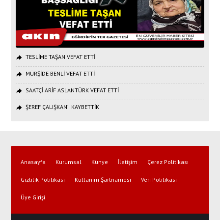
TESLİME TAŞAN VEFAT ETTİ
MÜRŞİDE BENLİ VEFAT ETTİ
SAATÇİ ARİF ASLANTÜRK VEFAT ETTİ
ŞEREF ÇALIŞKAN’I KAYBETTİK
Anasayfa
Kurumsal
Künye
İletişim
Çerez Politikası
Gizlilik Politikası
Kullanım Şartnamesi
Veri Politikası
Üye Girişi