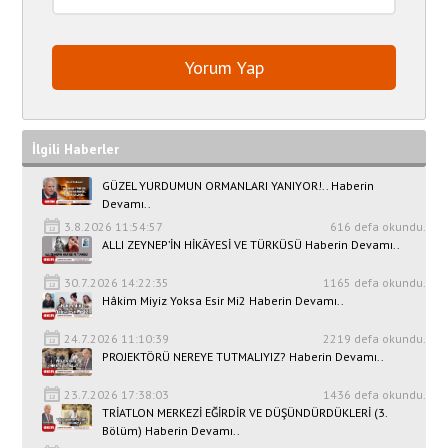
İlgili Haberler
GÜZEL YURDUMUN ORMANLARI YANIYOR!.. Haberin
Devamı..
3.8.2026 11:54:57
616 defa okundu.
ALLI ZEYNEP’İN HİKÂYESİ VE TÜRKÜSÜ Haberin Devamı..
30.7.2026 14:22:35
1165 defa okundu.
Hâkim Miyiz Yoksa Esir Mi2 Haberin Devamı..
24.7.2026 11:10:39
2219 defa okundu.
PROJEKTÖRÜ NEREYE TUTMALIYIZ? Haberin Devamı..
23.7.2026 17:38:03
1436 defa okundu.
TRİATLON MERKEZİ EĞİRDİR VE DÜŞÜNDÜRDÜKLERİ (3.
Bölüm) Haberin Devamı..