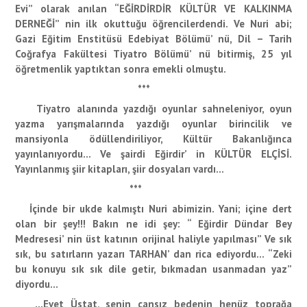
Evi” olarak anılan “EĞİRDİRDİR KÜLTÜR VE KALKINMA
DERNEĞİ” nin ilk okuttuğu öğrencilerdendi. Ve Nuri abi;
Gazi Eğitim Enstitüsü Edebiyat Bölümü’ nü, Dil – Tarih
Coğrafya Fakültesi Tiyatro Bölümü’ nü bitirmiş, 25 yıl
öğretmenlik yaptıktan sonra emekli olmuştu.
***
Tiyatro alanında yazdığı oyunlar sahneleniyor, oyun
yazma yarışmalarında yazdığı oyunlar birincilik ve
mansiyonla ödüllendiriliyor, Kültür Bakanlığınca
yayınlanıyordu… Ve şairdi Eğirdir’ in KÜLTÜR ELÇİSİ.
Yayınlanmış şiir kitapları, şiir dosyaları vardı…
***
İçinde bir ukde kalmıştı Nuri abimizin. Yani; içine dert
olan bir şey!!! Bakın ne idi şey: “ Eğirdir Dündar Bey
Medresesi’ nin üst katının orijinal haliyle yapılması” Ve sık
sık, bu satırların yazarı TARHAN’ dan rica ediyordu… “Zeki
bu konuyu sık sık dile getir, bıkmadan usanmadan yaz”
diyordu…
…Evet Üstat, senin cansız bedenin henüz toprağa