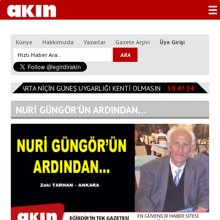
☰
Künye
Hakkımızda
Yazarlar
Gazete Arşivi
Üye Girişi
4
ISPARTA NİÇİN GÜNEŞ UYGARLIĞI KENTİ OLMASIN
10:47:24
TESLİM
NURİ GÜNGÖR’ÜN ARDINDAN…