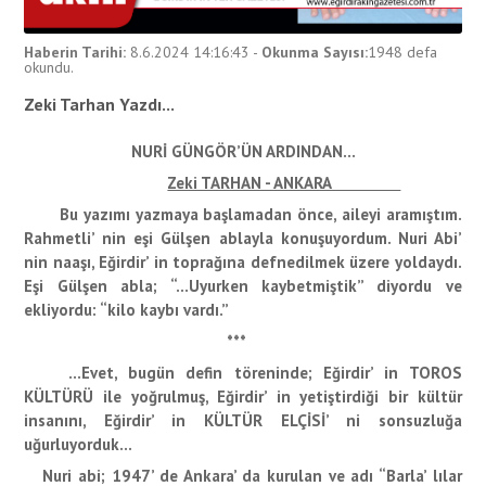
Haberin Tarihi:
8.6.2024 14:16:43
-
Okunma Sayısı:
1948
defa
okundu.
Zeki Tarhan Yazdı...
NURİ GÜNGÖR’ÜN ARDINDAN…
Zeki TARHAN - ANKARA
Bu yazımı yazmaya başlamadan önce, aileyi aramıştım.
Rahmetli’ nin eşi Gülşen ablayla konuşuyordum. Nuri Abi’
nin naaşı, Eğirdir’ in toprağına defnedilmek üzere yoldaydı.
Eşi Gülşen abla; “…Uyurken kaybetmiştik” diyordu ve
ekliyordu: “kilo kaybı vardı.”
***
…Evet, bugün defin töreninde; Eğirdir’ in TOROS
KÜLTÜRÜ ile yoğrulmuş, Eğirdir’ in yetiştirdiği bir kültür
insanını, Eğirdir’ in KÜLTÜR ELÇİSİ’ ni sonsuzluğa
uğurluyorduk…
Nuri abi; 1947’ de Ankara’ da kurulan ve adı “Barla’ lılar