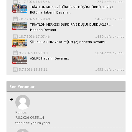
21.7.2026 16:13:46
1225 defa okundu.
TRİATLON MERKEZİ EĞİRDİR VE DÜŞÜNDÜRDÜKLERİ (2.
Bölüm) Haberin Devamı..
20.7.2026 15:28:40
1405 defa okundu.
TRİATLON MERKEZİ EĞİRDİR VE DÜŞÜNDÜRDÜKLERİ...
Haberin Devamı..
18.7.2026 17:07:46
1480 defa okundu.
ŞİİR KIZLARIMIZ VE KOMŞUM (2) Haberin Devamı..
9.7.2026 11:25:18
1834 defa okundu.
AŞURE Haberin Devamı..
3.7.2026 13:53:11
1952 defa okundu.
Son Yorumlar
Rumuz
7.8.2026 09:55:14
tarihinde yorum yaptı.