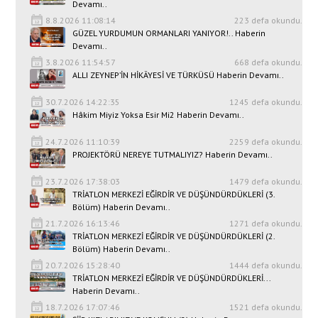
Devamı..
8.8.2026 11:08:14
223 defa okundu.
GÜZEL YURDUMUN ORMANLARI YANIYOR!.. Haberin
Devamı..
3.8.2026 11:54:57
668 defa okundu.
ALLI ZEYNEP’İN HİKÂYESİ VE TÜRKÜSÜ Haberin Devamı..
30.7.2026 14:22:35
1245 defa okundu.
Hâkim Miyiz Yoksa Esir Mi2 Haberin Devamı..
24.7.2026 11:10:39
2259 defa okundu.
PROJEKTÖRÜ NEREYE TUTMALIYIZ? Haberin Devamı..
23.7.2026 17:38:03
1479 defa okundu.
TRİATLON MERKEZİ EĞİRDİR VE DÜŞÜNDÜRDÜKLERİ (3.
Bölüm) Haberin Devamı..
21.7.2026 16:13:46
1271 defa okundu.
TRİATLON MERKEZİ EĞİRDİR VE DÜŞÜNDÜRDÜKLERİ (2.
Bölüm) Haberin Devamı..
20.7.2026 15:28:40
1444 defa okundu.
TRİATLON MERKEZİ EĞİRDİR VE DÜŞÜNDÜRDÜKLERİ...
Haberin Devamı..
18.7.2026 17:07:46
1521 defa okundu.