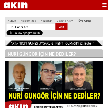
☰
Künye
Hakkımızda
Yazarlar
Gazete Arşivi
Üye Girişi
3
ISPARTA NİÇİN GÜNEŞ UYGARLIĞI KENTİ OLMASIN (2. Bölüm)
11:08:1
NURİ GÜNGÖR İÇİN NE DEDİLER?