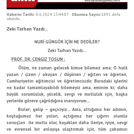
Haberin Tarihi:
8.6.2024 15:44:07
-
Okunma Sayısı:
1891
defa
okundu.
Zeki Tarhan Yazdı...
NURİ GÜNGÖR İÇİN NE DEDİLER?
Zeki Tarhan Yazdı...
PROF. DR. CENGİZ TOSUN :
Ölüm, ne zaman gelecek kimse bilemez ama; O halâ
yazan / çizen / okuyan / düşünen / eğiten ve öğreten,
Cumhuriyetin eğitimcisi ve öğretimcisidir. Buradaki işlerini
ne kadar tamamlayabildi bilemeyiz ama, eminim ki; daha
büyük sorumluluk, yücelik, sevgi ve mutluluk için, başka
yerlerde göreve çağrıldığına inanıyorum…
Bizler; gelip – geçiciyiz… Ama, attığımız her adımın,
koştuğumuz her yolun, açtığımız her çığırın olumlu
sonuçları ile mutlu olur, kuşakları daha ileriye, iyiye, sevgi
ve evrensel bir anlayışa ulaştırmak için, tüm çabamızı