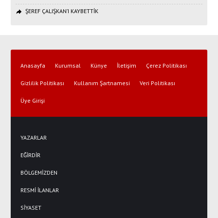
ŞEREF ÇALIŞKAN’I KAYBETTİK
Anasayfa
Kurumsal
Künye
İletişim
Çerez Politikası
Gizlilik Politikası
Kullanım Şartnamesi
Veri Politikası
Üye Girişi
YAZARLAR
EĞİRDİR
BÖLGEMİZDEN
RESMİ İLANLAR
SİYASET