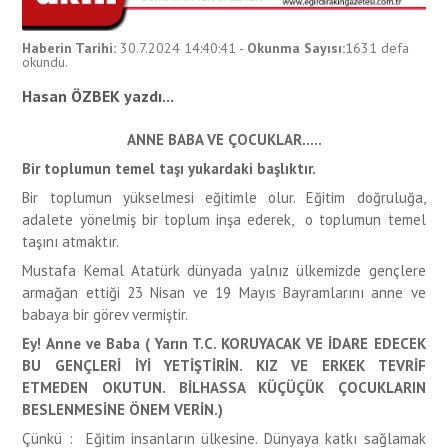
Haberin Tarihi:
30.7.2024 14:40:41
-
Okunma Sayısı:
1631
defa
okundu.
Hasan ÖZBEK yazdı...
ANNE BABA VE ÇOCUKLAR…..
Bir toplumun temel taşı yukardaki başlıktır.
Bir toplumun yükselmesi eğitimle olur. Eğitim doğruluğa,
adalete yönelmiş bir toplum inşa ederek, o toplumun temel
taşını atmaktır.
Mustafa Kemal Atatürk dünyada yalnız ülkemizde gençlere
armağan ettiği 23 Nisan ve 19 Mayıs Bayramlarını anne ve
babaya bir görev vermiştir.
Ey! Anne ve Baba
( Yarın T.C. KORUYACAK VE İDARE EDECEK
BU GENÇLERİ İYİ YETİŞTİRİN. KIZ VE ERKEK TEVRİF
ETMEDEN OKUTUN. BİLHASSA KÜÇÜÇÜK ÇOCUKLARIN
BESLENMESİNE ÖNEM VERİN.)
Çünkü : Eğitim insanların ülkesine. Dünyaya katkı sağlamak