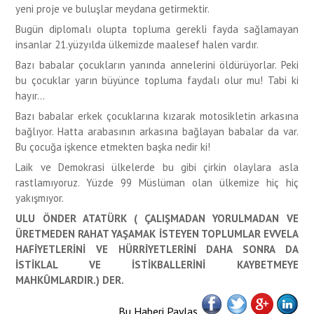
yeni proje ve buluşlar meydana getirmektir.
Bugün diplomalı olupta topluma gerekli fayda sağlamayan
insanlar 21.yüzyılda ülkemizde maalesef halen vardır.
Bazı babalar çocukların yanında annelerini öldürüyorlar. Peki
bu çocuklar yarın büyünce topluma faydalı olur mu! Tabi ki
hayır…
Bazı babalar erkek çocuklarına kızarak motosikletin arkasına
bağlıyor. Hatta arabasının arkasına bağlayan babalar da var.
Bu çocuğa işkence etmekten başka nedir ki!
Laik ve Demokrasi ülkelerde bu gibi çirkin olaylara asla
rastlamıyoruz. Yüzde 99 Müslüman olan ülkemize hiç hiç
yakışmıyor.
ULU ÖNDER ATATÜRK ( ÇALIŞMADAN YORULMADAN VE
ÜRETMEDEN RAHAT YAŞAMAK İSTEYEN TOPLUMLAR EVVELA
HAFİYETLERİNİ VE HÜRRİYETLERİNİ DAHA SONRA DA
İSTİKLAL VE İSTİKBALLERİNİ KAYBETMEYE
MAHKÛMLARDIR.) DER.
Bu Haberi Paylaş