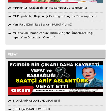
MHP'nin 15. Olağan Eğirdir İlçe Kongresi Gerçekleştirildi
MHP Eğirdir İlçe Başkanlığı 15. Olağan Kongresi Yarın Yapılacak
Yeni Parti Eğirdir İlçe Başkanı MURAT YILMAZ
Milletvekili Osman Zabun: “Bizim İçin Şahsi Öncelikler Değil
Isparta’nın Öncelikleri Önemli ”
VEFAT
SAATÇİ ARİF ASLANTÜRK VEFAT ETTİ
ŞEREF ÇALIŞKAN’I KAYBETTİK