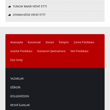
TUNCAY BAKIR VEFAT ETTİ
OSMAN KÖSE VEFAT ETTİ
Anasayfa
Kurumsal
Künye
İletişim
Çerez Politikası
Gizlilik Politikası
Kullanım Şartnamesi
Veri Politikası
Üye Girişi
YAZARLAR
EĞİRDİR
BÖLGEMİZDEN
RESMİ İLANLAR