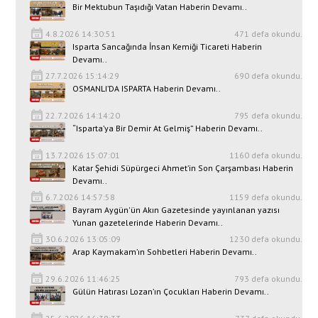
Bir Mektubun Taşıdığı Vatan Haberin Devamı..
4.8.2026 14:30:51
471 defa okundu.
Isparta Sancağında İnsan Kemiği Ticareti Haberin
Devamı..
27.7.2026 15:14:29
690 defa okundu.
OSMANLI’DA ISPARTA Haberin Devamı..
22.7.2026 14:14:20
795 defa okundu.
“Isparta’ya Bir Demir At Gelmiş” Haberin Devamı..
13.7.2026 15:07:01
1160 defa okundu.
Katar Şehidi Süpürgeci Ahmet’in Son Çarşambası Haberin
Devamı..
6.7.2026 14:57:58
1159 defa okundu.
Bayram Aygün'ün Akın Gazetesinde yayınlanan yazısı
Yunan gazetelerinde Haberin Devamı..
30.6.2026 13:05:09
1230 defa okundu.
Arap Kaymakam’ın Sohbetleri Haberin Devamı..
29.6.2026 11:46:25
793 defa okundu.
Gülün Hatırası Lozan’ın Çocukları Haberin Devamı..