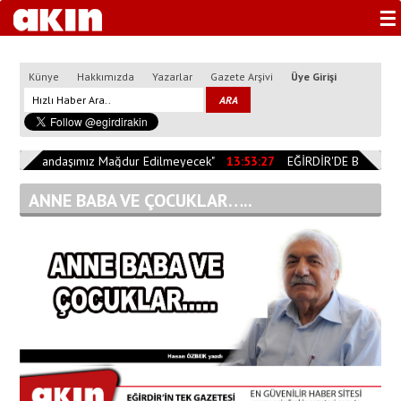
☰
Künye
Hakkımızda
Yazarlar
Gazete Arşivi
Üye Girişi
0
"Vatandaşımız Mağdur Edilmeyecek"
13:53:27
EĞİRDİR'DE BİÇERDÖV
ANNE BABA VE ÇOCUKLAR…..