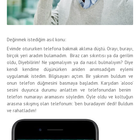
Değinmek istediğim asıl konu:
Evimde otururke
n telefona bakmak aklıma düştü.
Orayı, burayı,
birçok yeri aradım bulamadım. Biraz c
an sıkıntısı ya da gerilim
oldu, Diyebilirim!
Ne yapmalıyım ya da nasıl bulmalıyım?
Diye
kendi kendime düşünürken aniden anımsadığım eylemi
uygulamak istedim. Bilgisayarı açtım. Bir yakınım buldum ve
onun telefon düğmesin
i basmaya başladım. Karşıdan ‘
alooo
’
sesini duyunca durumu anlattım ve telefonundan benim
telefon numarayı aramasını söyledim. Öyle oldu ve koltuğun
arasına sıkışmış olan telefonum:
‘
ben buradayım
’
dedi! Buldum
ve rahatladım!