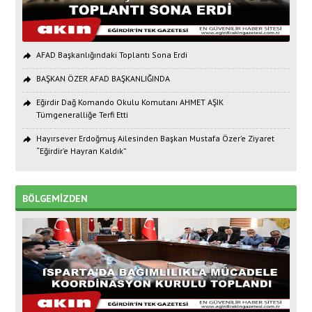
AFAD Başkanlığındaki Toplantı Sona Erdi
BAŞKAN ÖZER AFAD BAŞKANLIĞINDA
Eğirdir Dağ Komando Okulu Komutanı AHMET AŞIK
Tümgeneralliğe Terfi Etti
Hayırsever Erdoğmuş Ailesinden Başkan Mustafa Özer’e Ziyaret
“Eğirdir’e Hayran Kaldık”
BÖLGEMİZDEN