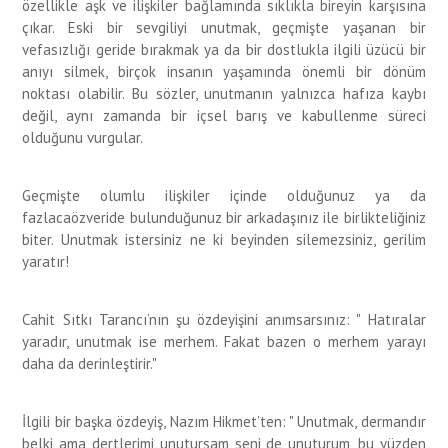
özellikle aşk ve ilişkiler bağlamında sı
klıkla bireyin karşısına
çıkar. Eski bir sevgiliyi unutma
k, geçmişte yaşanan bir
vefasızlığı
geride bırakmak ya da bir dostlukla ilgili üzücü bir
anıyı silmek, birçok insanın yaşamında önemli bir dönüm
noktası olabilir. Bu sözler, unutmanın yalnızca hafıza kaybı
değil, aynı zamanda bir içsel barış ve kabullenme süreci
olduğunu vurgular.
Geçmişt
e olumlu
ilişkiler içinde olduğunuz ya da
fazla
ca
özveride bulunduğunuz bir arkadaşınız ile birlikteliğiniz
biter. Unutmak istersi
niz ne ki beyinden silemezsiniz, gerilim
yaratır!
Cahit Sıtkı Tarancı
’nın şu özdeyişini anımsarsınız: "
Hatıralar
yaradır, unutmak ise merhem. Fakat bazen o merhem yarayı
daha da derinleştirir
."
İlgili bir başka özdeyiş
,
Nazım Hikmet
’ten:
"
Unutmak, dermandır
belki ama dertlerimi unutursam seni de unuturum, bu yüzden