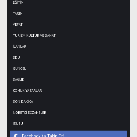
EĞİTİM
TARIM
VEFAT
TURİZM KÜLTÜR VE SANAT
İLANLAR
SDÜ
GÜNCEL
SAĞLIK
KONUK YAZARLAR
SON DAKİKA
NÖBETÇİ ECZANELER
ISUBÜ
Facebook'ta Takip Et!