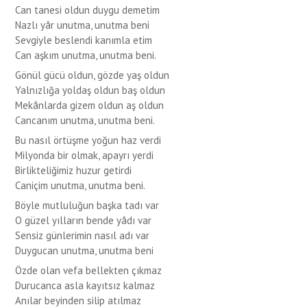
Can tanesi oldun duygu demetim
Nazlı yâr unutma, unutma beni
Sevgiyle beslendi kanımla etim
Can aşkım unutma, unutma beni.
Gönül gücü oldun, gözde yaş oldun
Yalnızlığa yoldaş oldun baş oldun
Mekânlarda
gizem oldun aş oldun
Cancanım
unutma, unutma beni.
Bu nasıl örtüşme yoğun haz verdi
Milyonda bir olmak, apayrı yerdi
Birlikteliğimiz huzur getirdi
Caniçim
unutma, unutma beni.
Böyle mutluluğun başka tadı var
O güzel yılların bende yâdı var
Sensiz günlerimin nasıl adı var
Duygucan
unutma, unutma beni
Özde olan vefa bellekten çıkmaz
Durucanca
asla kayıtsız kalmaz
Anılar beyinden silip atılmaz