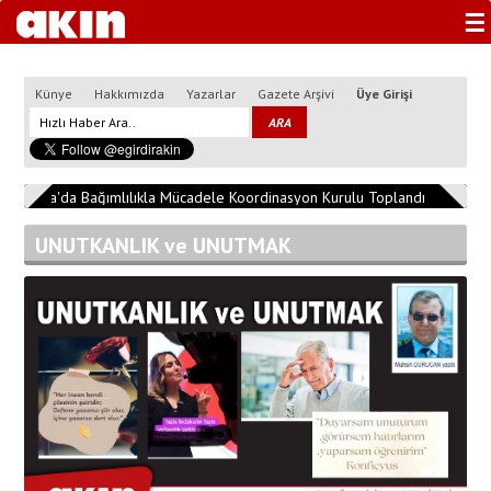
☰
Künye
Hakkımızda
Yazarlar
Gazete Arşivi
Üye Girişi
sparta'da Bağımlılıkla Mücadele Koordinasyon Kurulu Toplandı
13:04:26
UNUTKANLIK ve UNUTMAK