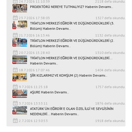
24.7.2026 11:10:39
2118 defa okundu.
PROJEKTÖRÜ NEREYE TUTMALIYIZ? Haberin Devamı..
23.7.2026 17:38:03
1327 defa okundu.
TRİATLON MERKEZİ EĞİRDİR VE DÜŞÜNDÜRDÜKLERİ (3.
Bölüm) Haberin Devamı..
21.7.2026 16:13:46
1132 defa okundu.
TRİATLON MERKEZİ EĞİRDİR VE DÜŞÜNDÜRDÜKLERİ (2.
Bölüm) Haberin Devamı..
20.7.2026 15:28:40
1310 defa okundu.
TRİATLON MERKEZİ EĞİRDİR VE DÜŞÜNDÜRDÜKLERİ...
Haberin Devamı..
18.7.2026 17:07:46
1404 defa okundu.
ŞİİR KIZLARIMIZ VE KOMŞUM (2) Haberin Devamı..
9.7.2026 11:25:18
1757 defa okundu.
AŞURE Haberin Devamı..
3.7.2026 13:53:11
1876 defa okundu.
ATATÜRK'ÜN EĞİRDİR'E OLAN ÖZEL İLGİ VE SEVGİSİNİN
NEDENLERİ... Haberin Devamı..
2.7.2026 12:50:53
1918 defa okundu.