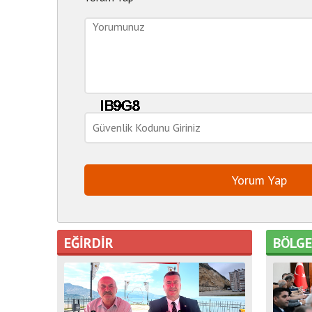
EĞİRDİR
BÖLG