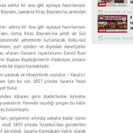
H
nda adeta bir dua gibi açmaya hazırlanıyor.
 Bayramı, zamanla Kiraz Bayramı’na, ardından
25.6.2026 16:38:
F
I
ları adeta bir dua gibi açmaya hazırlanıyor.
H
ramı, sonra Kiraz Bayram’ına şimdi de Gül
22.6.2026 10:23:
günlerinde şehrimizde kutlanacak Koku-Gül
irmen, yurt içinden ve dışından davetiyeler
an, ataları Osmanlı Isparta’sının Emreli Rum
yor. Başkan Başdeğirmen’in ifadesiyle, onların
nda bir köprü kurmaktadır.
ten yanmak ve nihayetinde vuslatın —Yaratıcı’
. İşte bu ruh, 1857 yılında Isparta Valisi
at bulur.
şinden itibaren gece ibadetlerine öylesine
yuyakalırdı. Yanında taşıdığı yorgan bu hâlin
lmaz bulunmuştu.
ları, yorganının altında sabaha kadar süren
a sindi. 1855 yılında İstanbul’dan gönderilen
î dervişiydi. Isparta Kaymakam-Vali’si olarak