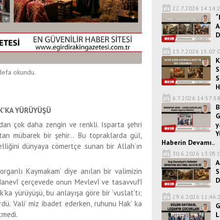
22.7.2026 14:14:
“
A
D
13.7.2026 15:07:
K
S
efa okundu.
S
H
6.7.2026 14:57:5
B
AK’KA YÜRÜYÜŞÜ
G
zdan çok daha zengin ve renkli. Isparta şehri
y
Y
ıtan mübarek bir şehir… Bu topraklarda gül,
Haberin Devamı..
elliğini dünyaya cömertçe sunan bir Allah’ın
30.6.2026 13:05:
A
organlı Kaymakam’ diye anılan bir valimizin
S
D
Manevî çerçevede onun Mevlevî ve tasavvufî
k’ka yürüyüşü, bu anlayışa göre bir ‘vuslat’tı;
29.6.2026 11:46:
rdü. Vali’ miz ibadet ederken, ruhunu Hak’ ka
G
tmedi.
L