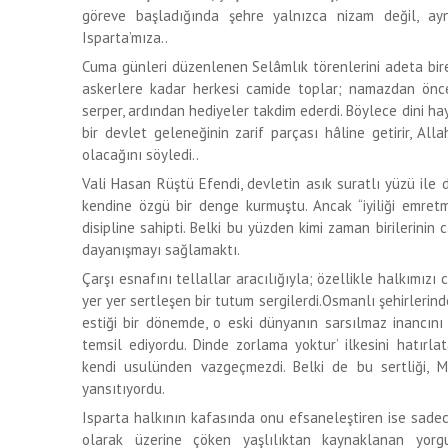
göreve başladığında şehre yalnızca nizam değil, ay
Isparta’mıza..
Cuma günleri düzenlenen Selâmlık törenlerini adeta bi
askerlere kadar herkesi camide toplar; namazdan önce
serper, ardından hediyeler takdim ederdi. Böylece dini ha
bir devlet geleneğinin zarif parçası hâline getirir, Al
olacağını söyledi..
Vali Hasan Rüştü Efendi, devletin asık suratlı yüzü ile 
kendine özgü bir denge kurmuştu. Ancak “iyiliği emretme
disipline sahipti. Belki bu yüzden kimi zaman birilerinin
dayanışmayı sağlamaktı.
Çarşı esnafını tellallar aracılığıyla; özellikle halkımızı
yer yer sertleşen bir tutum sergilerdi.Osmanlı şehirlerin
estiği bir dönemde, o eski dünyanın sarsılmaz inancını 
temsil ediyordu. Dinde zorlama yoktur’ ilkesini hatırla
kendi usulünden vazgeçmezdi. Belki de bu sertliği, Me
yansıtıyordu.
Isparta halkının kafasında onu efsaneleştiren ise sadece 
olarak üzerine çöken yaşlılıktan kaynaklanan yorgu