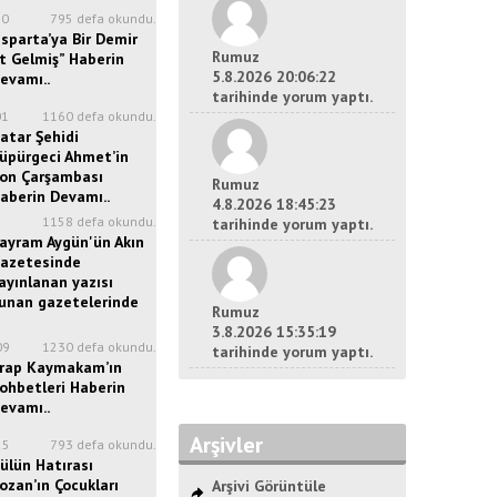
20
795 defa okundu.
Isparta’ya Bir Demir
Rumuz
t Gelmiş” Haberin
5.8.2026 20:06:22
evamı..
tarihinde yorum yaptı.
01
1160 defa okundu.
atar Şehidi
üpürgeci Ahmet’in
on Çarşambası
Rumuz
aberin Devamı..
4.8.2026 18:45:23
8
1158 defa okundu.
tarihinde yorum yaptı.
ayram Aygün'ün Akın
azetesinde
ayınlanan yazısı
unan gazetelerinde
Rumuz
3.8.2026 15:35:19
09
1230 defa okundu.
tarihinde yorum yaptı.
rap Kaymakam’ın
ohbetleri Haberin
evamı..
Arşivler
25
793 defa okundu.
ülün Hatırası
ozan’ın Çocukları
Arşivi Görüntüle