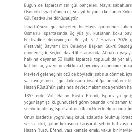
Bugün de Isparta’mızın gül bahçeleri, Mayıs sabahları
Osmanlı Isparta’sında üç yüz yıl boyunca kutlanan Koku
Gül Festivaline dönüşmüştür.
Isparta’mızın gül bahçeleri, bu Mayıs günlerinde sabah
Osmanlı Isparta’sında üç yüz yıl kutlanan koku bay
Festivaline dönüşmüştür. Bu yıl, 5–7 Haziran 2026 
(Festivali) Bayramı için Belediye Başkanı Şükrü Başdeğ
göndermiştir. Seçkin davetliler arasında Atina’da yaşay
halkına dayanan 33 kişilik Ispartalı topluluk da yer alı
katılımı üç yüz yıl önceki koku bayramıyla günümüz arası
Mevlevî geleneğinin özü de böyledir: sabırla dönmek, iç
ya kavuşmanın— gül kokusunu insanlığa armağan etmek
Hasan Rüştü’nün şahsında devlet makamında yeniden hay
1855’lerde Vali Hasan Rüştü Efendi, Isparta’ya geli
yoğunlaşmıştı ki, gündüzleri görev başında kimi zaman u
sembolü olmuş, Ispartalılarca ilginçliklerle dolu unutu
Onun ibadetle yoğrulmuş kalbi, adaletle örülmüş icraat
sessiz zikri, gülün kokusuna karışarak şehrin hafızasın
Hasan Rüştü Efendi, yaşı kemale ermiş, vakur bir Mevlev