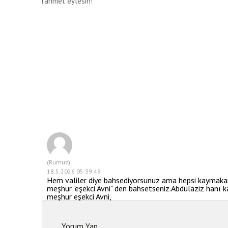
rahmet eylesin!
(Rumuz)
18.5.2026 05:39:49
Hem valiler diye bahsediyorsunuz ama hepsi kaymakam?
meşhur "eşekci Avni" den bahsetseniz.Abdülaziz hanı ka
meşhur eşekci Avni,
Yorum Yap