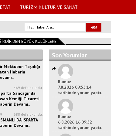
EFAT
TURİZM KÜLTÜR VE SANAT
DİR’DEN BÜYÜK KULÜPLERE UZANAN GURUR
09:26:44
Başkan Özer Ank
Son Yorumlar
ir Mektubun Taşıdığı
atan Haberin
evamı..
Rumuz
7.8.2026 09:55:14
1
469 defa okundu.
tarihinde yorum yaptı.
sparta Sancağında
nsan Kemiği Ticareti
aberin Devamı..
29
688 defa okundu.
Rumuz
SMANLI’DA ISPARTA
6.8.2026 16:09:52
aberin Devamı..
tarihinde yorum yaptı.