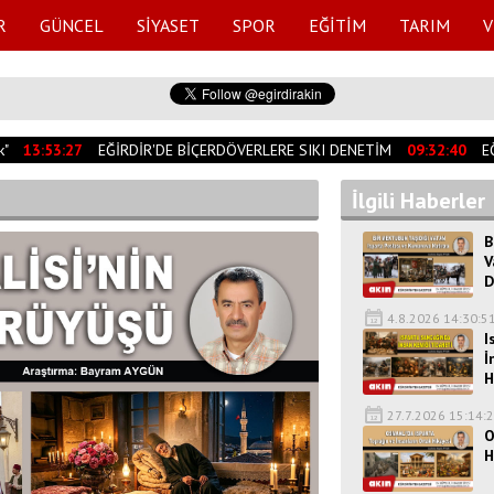
R
GÜNCEL
SİYASET
SPOR
EĞİTİM
TARIM
V
13:53:27
EĞİRDİR'DE BİÇERDÖVERLERE SIKI DENETİM
09:32:40
EĞİR
İlgili Haberler
B
V
D
4.8.2026 14:30:5
I
İ
H
27.7.2026 15:14:
O
H