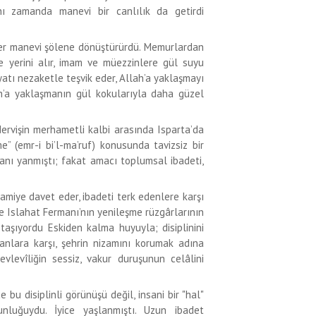
nı zamanda manevi bir canlılık da getirdi
rer manevi şölene dönüştürürdü. Memurlardan
 yerini alır, imam ve müezzinlere gül suyu
yatı nezaketle teşvik eder, Allah’a yaklaşmayı
lah’a yaklaşmanın gül kokularıyla daha güzel
dervişin merhametli kalbi arasında Isparta’da
” (emr-i bi’l-ma’ruf) konusunda tavizsiz bir
 canı yanmıştı; fakat amacı toplumsal ibadeti,
 camiye davet eder, ibadeti terk edenlere karşı
de Islahat Fermanı’nın yenileşme rüzgârlarının
taşıyordu Eskiden kalma huyuyla; disiplinini
tanlara karşı, şehrin nizamını korumak adına
vlevîliğin sessiz, vakur duruşunun celâlini
bu disiplinli görünüşü değil, insani bir "hal"
nluğuydu. İyice yaşlanmıştı. Uzun ibadet