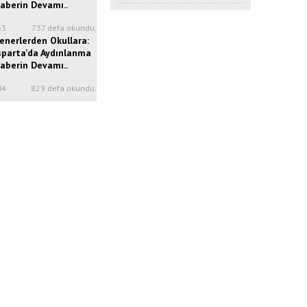
aberin Devamı..
33
737 defa okundu.
enerlerden Okullara:
sparta’da Aydınlanma
aberin Devamı..
04
829 defa okundu.