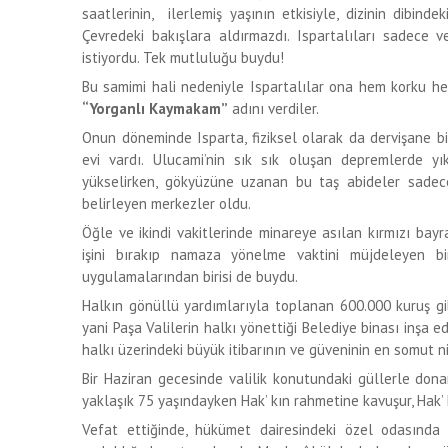
saatlerinin, ilerlemiş yaşının etkisiyle, dizinin dibind
Çevredeki bakışlara aldırmazdı. Ispartalıları sadece
istiyordu. Tek mutluluğu buydu!
Bu samimi hali nedeniyle Ispartalılar ona hem korku hem
“Yorganlı Kaymakam”
adını verdiler.
Onun döneminde Isparta, fiziksel olarak da dervişane b
evi vardı. Ulucami’nin sık sık oluşan depremlerde yık
yükselirken, gökyüzüne uzanan bu taş abideler sadece
belirleyen merkezler oldu.
Öğle ve ikindi vakitlerinde minareye asılan kırmızı bay
işini bırakıp namaza yönelme vaktini müjdeleyen bir
uygulamalarından birisi de buydu.
Halkın gönüllü yardımlarıyla toplanan 600.000 kuruş gi
yani Paşa Valilerin halkı yönettiği Belediye binası inşa e
halkı üzerindeki büyük itibarının ve güveninin en somut n
Bir Haziran gecesinde valilik konutundaki güllerle don
yaklaşık 75 yaşındayken Hak’ kın rahmetine kavuşur, Hak’ 
Vefat ettiğinde, hükümet dairesindeki özel odasında