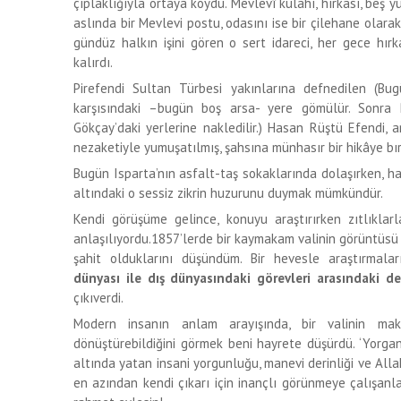
çıplaklığıyla ortaya koydu. Mevlevî külahı, hırkası, beş
aslında bir Mevlevi postu, odasını ise bir çilehane olarak
gündüz halkın işini gören o sert idareci, her gece hır
kalırdı.
Pirefendi Sultan Türbesi yakınlarına defnedilen (Bugü
karşısındaki –bugün boş arsa- yere gömülür. Sonra Pir
Gökçay’daki yerlerine nakledilir.) Hasan Rüştü Efendi,
nezaketiyle yumuşatılmış, şahsına münhasır bir hikâye bır
Bugün Isparta’nın asfalt-taş sokaklarında dolaşırken, ha
altındaki o sessiz zikrin huzurunu duymak mümkündür.
Kendi görüşüme gelince, konuyu araştırırken zıtlıkl
anlaşılıyordu.1857’lerde bir kaymakam valinin görüntüsü 
şahit olduklarını düşündüm. Bir hevesle araştırma
dünyası ile dış dünyasındaki görevleri arasındaki de
çıkıverdi.
Modern insanın anlam arayışında, bir valinin ma
dönüştürebildiğini görmek beni hayrete düşürdü. ‘Yorga
altında yatan insani yorgunluğu, manevi derinliği ve Alla
en azından kendi çıkarı için inançlı görünmeye çalışanla