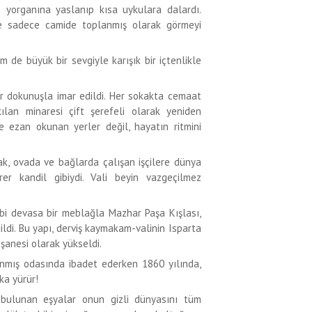
eki yorganına yaslanıp kısa uykulara dalardı.
 ve sadece camide toplanmış olarak görmeyi
 de büyük bir sevgiyle karışık bir içtenlikle
ir dokunuşla imar edildi. Her sokakta cemaat
ılan minaresi çift şerefeli olarak yeniden
 ezan okunan yerler değil, hayatın ritmini
rak, ovada ve bağlarda çalışan işçilere dünya
er kandil gibiydi. Vali beyin vazgeçilmez
bi devasa bir meblağla Mazhar Paşa Kışlası,
dildi. Bu yapı, derviş kaymakam-valinin Isparta
işanesi olarak yükseldi.
anmış odasında ibadet ederken 1860 yılında,
ka yürür!
 bulunan eşyalar onun gizli dünyasını tüm