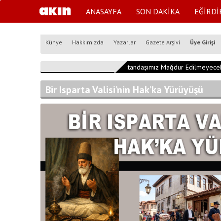
ANASAYFA
SON DAKİKA
EĞİRDİ
Künye
Hakkımızda
Yazarlar
Gazete Arşivi
Üye Girişi
17:22:00
"Vatandaşımız Mağdur Edilmeyecek"
Bir Isparta Valisi’nin Hak’ka Yürüyüşü