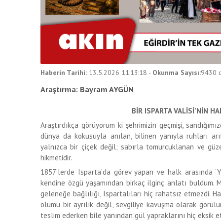
Haberin Tarihi:
13.5.2026 11:13:18
-
Okunma Sayısı:
9430
d
Araştırma: Bayram AYGÜN
BİR ISPARTA VALİSİ’NİN H
Araştırdıkça görüyorum ki şehrimizin geçmişi, sandığımı
dünya da kokusuyla anılan, bilinen yanıyla ruhları ar
yalnızca bir çiçek değil; sabırla tomurcuklanan ve güz
hikmetidir.
1857’lerde Isparta’da görev yapan ve halk arasında ‘Y
kendine özgü yaşamından birkaç ilginç anlatı buldum. 
geleneğe bağlılığı, Ispartalıları hiç rahatsız etmezdi. Ha
ölümü bir ayrılık değil, sevgiliye kavuşma olarak görülü
teslim ederken bile yanından gül yapraklarını hiç eksik e