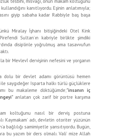
 yüzlük tesbihi, misvağı, onun makam koltuğunu
 kullandığını kanıtlıyordu. Eşinin anlatımıyla;
kasını giyip sabaha kadar Rabbiyle baş başa
nkü Miralay İşhanı bitişiğindeki Otel Kink
efendi Sultan’ın kabriyle birlikte şimdiki
 ardında disiplinle yoğrulmuş ama tasavvufun
aktı.
la bir Mevlevî dervişinin nefesini ve yorganın
arla dolu bir devlet adamı görüntüsü hemen
ile saygıdeğer Isparta halkı türlü güçlüklere
larımı bu makaleme döktüğümde;
"insanın iç
ngeyi"
anlatan çok zarif bir portre karşıma
kam koltuğunu nasıl bir derviş postuna
nlı Kaymakam’ adı, devletin otoriter yüzünün
h’a bağlılığı samimiyetle yansıtıyordu. Bugün,
ra bu yazım bir ders olmalı. Vali’ mize Allah