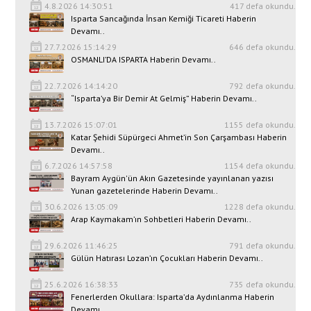
4.8.2026 14:30:51
417 defa okundu.
Isparta Sancağında İnsan Kemiği Ticareti Haberin
Devamı..
27.7.2026 15:14:29
646 defa okundu.
OSMANLI’DA ISPARTA Haberin Devamı..
22.7.2026 14:14:20
792 defa okundu.
“Isparta’ya Bir Demir At Gelmiş” Haberin Devamı..
13.7.2026 15:07:01
1155 defa okundu.
Katar Şehidi Süpürgeci Ahmet’in Son Çarşambası Haberin
Devamı..
6.7.2026 14:57:58
1154 defa okundu.
Bayram Aygün'ün Akın Gazetesinde yayınlanan yazısı
Yunan gazetelerinde Haberin Devamı..
30.6.2026 13:05:09
1228 defa okundu.
Arap Kaymakam’ın Sohbetleri Haberin Devamı..
29.6.2026 11:46:25
791 defa okundu.
Gülün Hatırası Lozan’ın Çocukları Haberin Devamı..
25.6.2026 16:38:33
735 defa okundu.
Fenerlerden Okullara: Isparta’da Aydınlanma Haberin
Devamı..