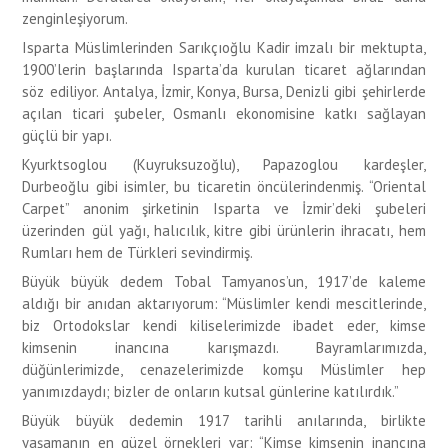
zenginleşiyorum.
Isparta Müslimlerinden Sarıkçıoğlu Kadir imzalı bir mektupta,
1900’lerin başlarında Isparta’da kurulan ticaret ağlarından
söz ediliyor. Antalya, İzmir, Konya, Bursa, Denizli gibi şehirlerde
açılan ticari şubeler, Osmanlı ekonomisine katkı sağlayan
güçlü bir yapı.
Kyurktsoglou (Kuyruksuzoğlu), Papazoglou kardeşler,
Durbeoğlu gibi isimler, bu ticaretin öncülerindenmiş. “Oriental
Carpet” anonim şirketinin Isparta ve İzmir’deki şubeleri
üzerinden gül yağı, halıcılık, kitre gibi ürünlerin ihracatı, hem
Rumları hem de Türkleri sevindirmiş.
Büyük büyük dedem Tobal Tamyanos’un, 1917’de kaleme
aldığı bir anıdan aktarıyorum: “Müslimler kendi mescitlerinde,
biz Ortodokslar kendi kiliselerimizde ibadet eder, kimse
kimsenin inancına karışmazdı. Bayramlarımızda,
düğünlerimizde, cenazelerimizde komşu Müslimler hep
yanımızdaydı; bizler de onların kutsal günlerine katılırdık.”
Büyük büyük dedemin 1917 tarihli anılarında, birlikte
yaşamanın en güzel örnekleri var: “Kimse kimsenin inancına