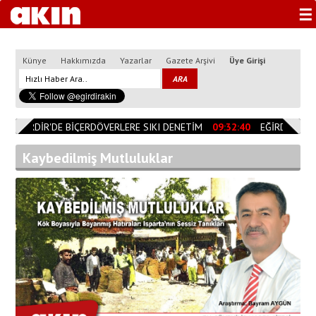
☰
Künye
Hakkımızda
Yazarlar
Gazete Arşivi
Üye Girişi
EĞİRDİR'DE BİÇERDÖVERLERE SIKI DENETİM
09:32:40
EĞİRDİR’DEN 
Kaybedilmiş Mutluluklar