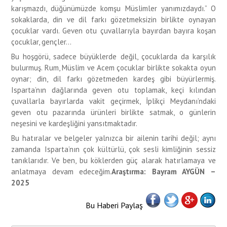
karışmazdı, düğünümüzde komşu Müslimler yanımızdaydı.” O
sokaklarda, din ve dil farkı gözetmeksizin birlikte oynayan
çocuklar vardı. Geven otu çuvallarıyla bayırdan bayıra koşan
çocuklar, gençler...
Bu hoşgörü, sadece büyüklerde değil, çocuklarda da karşılık
bulurmuş. Rum, Müslim ve Acem çocuklar birlikte sokakta oyun
oynar; din, dil farkı gözetmeden kardeş gibi büyürlermiş.
Isparta’nın dağlarında geven otu toplamak, keçi kılından
çuvallarla bayırlarda vakit geçirmek, İplikçi Meydanı’ndaki
geven otu pazarında ürünleri birlikte satmak, o günlerin
neşesini ve kardeşliğini yansıtmaktadır.
Bu hatıralar ve belgeler yalnızca bir ailenin tarihi değil; aynı
zamanda Isparta’nın çok kültürlü, çok sesli kimliğinin sessiz
tanıklarıdır. Ve ben, bu köklerden güç alarak hatırlamaya ve
anlatmaya devam edeceğim.
Araştırma: Bayram AYGÜN –
2025
Bu Haberi Paylaş