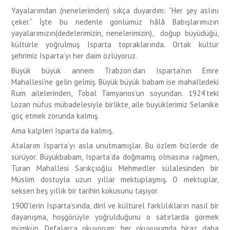
Yayalarımdan (nenelerimden) sıkça duyardım: “Her şey aslını
çeker.” İşte bu nedenle gönlümüz hâlâ Babışlarımızın
yayalarımızın(dedelerimizin, nenelerimizin), doğup büyüdüğü,
kültürle yoğrulmuş Isparta topraklarında. Ortak kültür
şehrimiz Isparta’yı her daim özlüyoruz.
Büyük büyük annem Trabzon’dan Isparta’nın Emre
Mahallesi’ne gelin gelmiş. Büyük büyük babam ise mahalledeki
Rum ailelerinden, Tobal Tamyanos’un soyundan. 1924’teki
Lozan nüfus mübadelesiyle birlikte, aile büyüklerimiz Selanik’e
göç etmek zorunda kalmış.
Ama kalpleri Isparta’da kalmış.
Atalarım Isparta’yı asla unutmamışlar. Bu özlem bizlerde de
sürüyor. Büyükbabam, Isparta’da doğmamış olmasına rağmen,
Turan Mahallesi Sarıkçıoğlu Mehmedler sülalesinden bir
Müslim dostuyla uzun yıllar mektuplaşmış. O mektuplar,
seksen beş yıllık bir tarihin kokusunu taşıyor.
1900’lerin Isparta’sında, dinî ve kültürel farklılıkların nasıl bir
dayanışma, hoşgörüyle yoğrulduğunu o satırlarda görmek
mümkün. Defalarca okuyorum; her okuyuşumda biraz daha