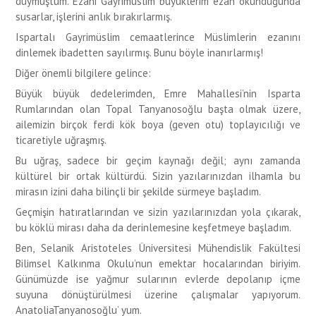
duymuştum. Ezani Gayrimüslim büyüklerim ezan okunduğunda
susarlar, işlerini anlık bırakırlarmış.
Ispartalı Gayrimüslim cemaatlerince Müslimlerin ezanını
dinlemek ibadetten sayılırmış. Bunu böyle inanırlarmış!
Diğer önemli bilgilere gelince:
Büyük büyük dedelerimden, Emre Mahallesi’nin Isparta
Rumlarından olan Topal Tanyanosoğlu başta olmak üzere,
ailemizin birçok ferdi kök boya (geven otu) toplayıcılığı ve
ticaretiyle uğraşmış.
Bu uğraş, sadece bir geçim kaynağı değil; aynı zamanda
kültürel bir ortak kültürdü. Sizin yazılarınızdan ilhamla bu
mirasın izini daha bilinçli bir şekilde sürmeye başladım.
Geçmişin hatıratlarından ve sizin yazılarınızdan yola çıkarak,
bu köklü mirası daha da derinlemesine keşfetmeye başladım.
Ben, Selanik Aristoteles Üniversitesi Mühendislik Fakültesi
Bilimsel Kalkınma Okulu’nun emektar hocalarından biriyim.
Günümüzde ise yağmur sularının evlerde depolanıp içme
suyuna dönüştürülmesi üzerine çalışmalar yapıyorum.
AnatoliaTanyanosoğlu’ yum.