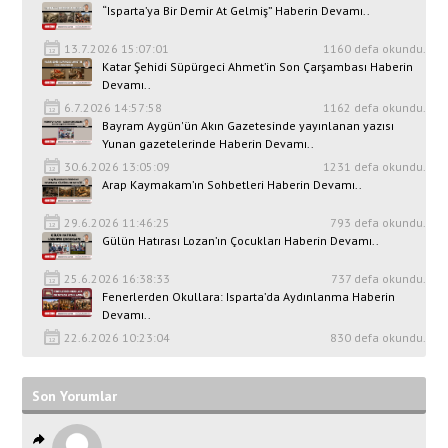
“Isparta’ya Bir Demir At Gelmiş” Haberin Devamı..
13.7.2026 15:07:01
1160 defa okundu.
Katar Şehidi Süpürgeci Ahmet’in Son Çarşambası Haberin
Devamı..
6.7.2026 14:57:58
1162 defa okundu.
Bayram Aygün'ün Akın Gazetesinde yayınlanan yazısı
Yunan gazetelerinde Haberin Devamı..
30.6.2026 13:05:09
1231 defa okundu.
Arap Kaymakam’ın Sohbetleri Haberin Devamı..
29.6.2026 11:46:25
793 defa okundu.
Gülün Hatırası Lozan’ın Çocukları Haberin Devamı..
25.6.2026 16:38:33
737 defa okundu.
Fenerlerden Okullara: Isparta’da Aydınlanma Haberin
Devamı..
22.6.2026 10:23:04
830 defa okundu.
Son Yorumlar