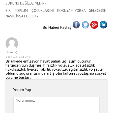
SORUNU DEĞİLDE NEDİR?
BİR TOPLUM, ÇOCUKLARINI KORUYAMIYORSA GELECEĞİNİ
NASIL İNŞA EDECEK?
Bu Haberi Paylaş
(Rumuz)
5.8.2025 13:19:45
Bir ülkede enflasyon hayat pahalılığı alım gücünün
hergeçen gün düşmesi hırsızlık yolsuzluk adaletsizlik
hukuksuzluk liyakat fakirlik yoksulluk eğitimsizlik vb şeyler
oldumu suç oranlarında artış olur kültürel yozlaşma sosyal
çürüme başlar .
Yorum Yap