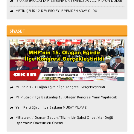
ISPARTA İHRACATTA HIZ KESMİYOR TEMMUZDA 71,2 MİLYON DOLAR
METİN ÇELİK 12 DEV PROJEYLE YENİDEN ADAY OLDU
SİYASET
MHP'nin 15. Olağan Eğirdir İlçe Kongresi Gerçekleştirildi
MHP Eğirdir İlçe Başkanlığı 15. Olağan Kongresi Yarın Yapılacak
Yeni Parti Eğirdir İlçe Başkanı MURAT YILMAZ
Milletvekili Osman Zabun: “Bizim İçin Şahsi Öncelikler Değil
Isparta’nın Öncelikleri Önemli ”