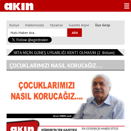
☰
Künye
Hakkımızda
Yazarlar
Gazete Arşivi
Üye Girişi
3
ISPARTA NİÇİN GÜNEŞ UYGARLIĞI KENTİ OLMASIN (2. Bölüm)
11:08:1
ÇOCUKLARIMIZI NASIL KORUCAĞIZ….