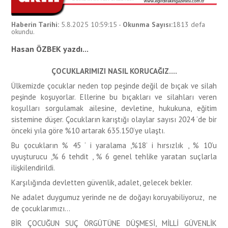
Haberin Tarihi:
5.8.2025 10:59:15
-
Okunma Sayısı:
1813
defa
okundu.
Hasan ÖZBEK yazdı...
ÇOCUKLARIMIZI NASIL KORUCAĞIZ….
Ülkemizde çocuklar neden top peşinde değil de bıçak ve silah
peşinde koşuyorlar. Ellerine bu bıçakları ve silahları veren
koşulları sorgulamak ailesine, devletine, hukukuna, eğitim
sistemine düşer. Çocukların karıştığı olaylar sayısı 2024 ‘de bir
önceki yıla göre %10 artarak 635.150’ye ulaştı.
Bu çocukların % 45 ‘ i yaralama ,%18’ i hırsızlık , % 10’u
uyuşturucu ,% 6 tehdit , % 6 genel tehlike yaratan suçlarla
ilişkilendirildi.
Karşılığında devletten güvenlik, adalet, gelecek bekler.
Ne adalet duygumuz yerinde ne de doğayı koruyabiliyoruz, ne
de çocuklarımızı…
BİR ÇOCUĞUN SUÇ ÖRGÜTÜNE DÜŞMESİ, MİLLİ GÜVENLİK