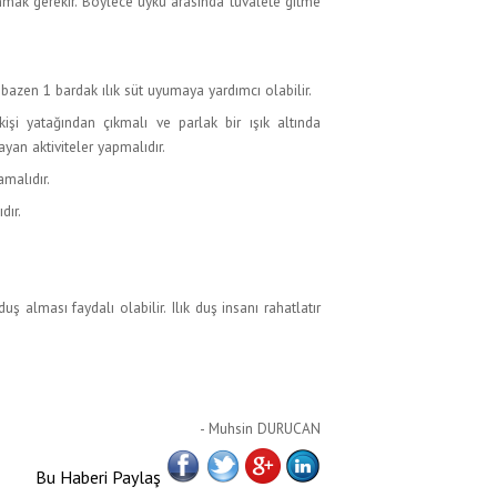
mak gerekir. Böylece uyku arasında tuvalete gitme
bazen 1 bardak ılık süt uyumaya yardımcı olabilir.
şi yatağından çıkmalı ve parlak bir ışık altında
an aktiviteler yapmalıdır.
malıdır.
dır.
uş alması faydalı olabilir. Ilık duş insanı rahatlatır
- Muhsin DURUCAN
Bu Haberi Paylaş