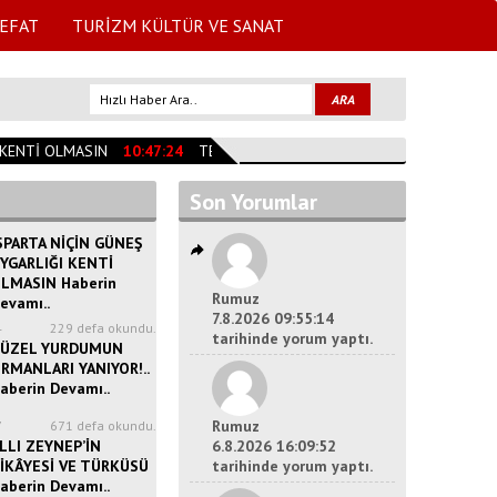
EFAT
TURİZM KÜLTÜR VE SANAT
ENTİ OLMASIN
10:47:24
TESLİME TAŞAN VEFAT ETTİ
09:59:00
MÜRŞİ
Son Yorumlar
SPARTA NİÇİN GÜNEŞ
YGARLIĞI KENTİ
LMASIN Haberin
Rumuz
evamı..
7.8.2026 09:55:14
4
229 defa okundu.
tarihinde yorum yaptı.
ÜZEL YURDUMUN
RMANLARI YANIYOR!..
aberin Devamı..
Rumuz
7
671 defa okundu.
LLI ZEYNEP’İN
6.8.2026 16:09:52
İKÂYESİ VE TÜRKÜSÜ
tarihinde yorum yaptı.
aberin Devamı..