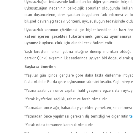
Uykusuzluğun tedavisinde kullanılan bir diğer yöntemde bilişsel
uykusuzluğun nedeninin psikolojik sorunlar olduğunda kullan
olan düşüncelerin, stres yaratan duyguların fark edilmesi ve k
bilişsel davranışçı tedavi yöntemi, uykusuzluğun tedavisinde oldu
Uykusuzluk sorunun çözülmesi için kişiler kendileri de bazı öne
kafein içeren içecekler tüketmemek, gündüz uyumamaya ö
uyanmak uykusuzluk,
için alınabilecek önlemlerdir.
Yaşlı bireylerin erken yatma isteğine direnip mümkün olduğu
gerekir. Çünkü akşamın ilk saatlerinde uyuyan biri doğal olarak g
Başkaca öneriler:
*Yaşlılar gün içinde gençlere göre daha fazla dinlenme ihtiyacı
fazla olabilir. Bu da gece uykusunun süresini kısaltır. Yaşlı birey
*Yatma saatinden önce yapılan hafif gevşeme egzersizleri uykuya
*Yatak kıyafetleri sağlıklı, rahat ve ferah olmalıdır.
*Yatmadan önce ağır, baharatlı yiyecekler yemekten, sindirilmes
*Yatmadan önce yapılması gereken diş temizliği ve diğer rutin
te
*Yatak odası tamamen karanlık olmalıdır.