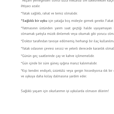
*Akşam yemeğinden sonra fazla miktarda sıvı tüketmekten kaçın
ihtiyacı azalır.
*Yatak sağlıklı, rahat ve temiz olmalıdır.
*
Sağlıklı bir uyku
için yatağa boş mideyle girmek gerekir. Fakat 
*Yatmasının üstünden yarım saat geçtiği halde uyuyamayan ki
olmamak şartıyla müzik dinlemek veya okumak gibi yorucu olmay
*Doktor tarafından tavsiye edilmemiş herhangi bir ilaç kullanılma
*Yatak odasının çevresi sessiz ve yeterli derecede karanlık olmalı
*Günün geç saatlerinde çay ve kahve içilmemelidir.
*Gün içinde bir süre güneş ışığına maruz kalınmalıdır.
*Kişi kendini endişeli, üzüntülü veya gergin hissediyorsa ılık bir d
ve uykuya daha kolay dalmasına yardım eder.
Sağlıklı yaşam için okurlarımın iyi uykularda olmasın dilerim!