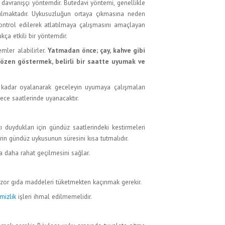
 davranışçı yöntemdir. Butedavi yöntemi, genellikle
ılmaktadır. Uykusuzluğun ortaya çıkmasına neden
ontrol edilerek atlatılmaya çalışmasını amaçlayan
kça etkili bir yöntemdir.
mler alabilirler.
Yatmadan önce; çay, kahve gibi
zen göstermek, belirli bir saatte uyumak ve
 kadar oyalanarak geceleyin uyumaya çalışmaları
ece saatlerinde uyanacaktır.
 duydukları için gündüz saatlerindeki kestirmeleri
lerin gündüz uykusunun süresini kısa tutmalıdır.
 daha rahat geçilmesini sağlar.
i zor gıda maddeleri tüketmekten kaçınmak gerekir.
mizlik
işleri ihmal edilmemelidir.