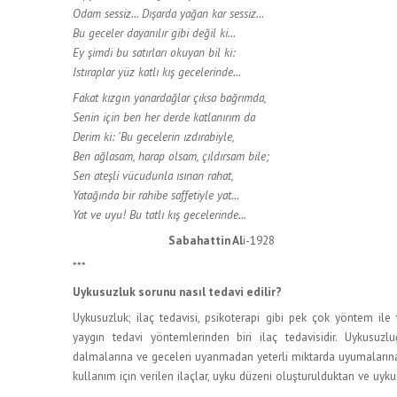
Odam sessiz... Dışarda yağan kar sessiz...
Bu geceler dayanılır gibi değil ki...
Ey şimdi bu satırları okuyan bil ki:
Istıraplar yüz katlı kış gecelerinde...
Fakat kızgın yanardağlar çıksa bağrımda,
Senin için ben her derde katlanırım da
Derim ki: 'Bu gecelerin ızdırabiyle,
Ben ağlasam, harap olsam, çıldırsam bile;
Sen ateşli vücudunla ısınan rahat,
Yatağında bir rahibe saffetiyle yat...
Yat ve uyu! Bu tatlı kış gecelerinde...
Sabahattin Al
i-1928
***
Uykusuzluk sorunu nasıl tedavi edilir?
Uykusuzluk; ilaç tedavisi, psikoterapi gibi pek çok yöntem ile
yaygın tedavi yöntemlerinden biri ilaç tedavisidir. Uykusuzluğ
dalmalarına ve geceleri uyanmadan yeterli miktarda uyumalarına y
kullanım için verilen ilaçlar, uyku düzeni oluşturulduktan ve uyku