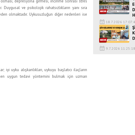
n olması, depresyona girmesi, incinme sonrası stres
E
Duygusal ve psikolojik rahatsızlıkların yanı sıra
D
neden olmaktadır. Uykusuzluğun diğer nedenleri ise
H
18.7.2026 17:07:
Ş
K
D
9.7.2026 11:25:1
; iyi uyku alışkanlıkları, uykuyu başlatıcı ilaçların
ize en uygun tedavi yöntemini bulmak için uzman