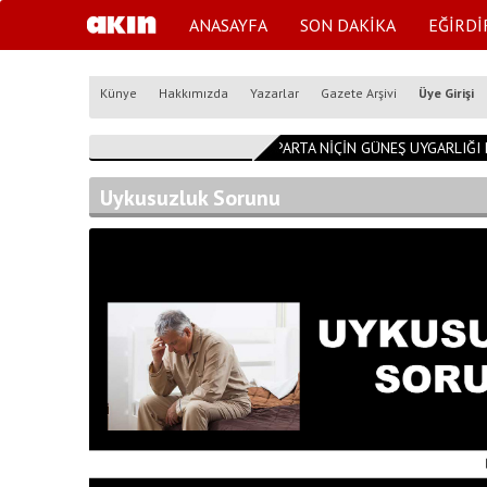
ANASAYFA
SON DAKİKA
EĞİRDİ
Künye
Hakkımızda
Yazarlar
Gazete Arşivi
Üye Girişi
14:54:53
ISPARTA NİÇİN GÜNEŞ UYGARLIĞI KEN
Uykusuzluk Sorunu