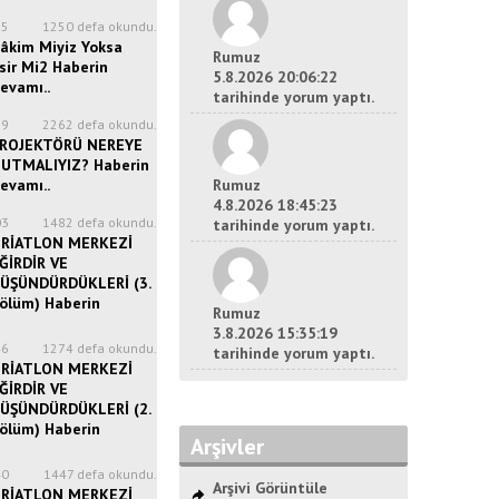
35
1250 defa okundu.
âkim Miyiz Yoksa
Rumuz
sir Mi2 Haberin
5.8.2026 20:06:22
evamı..
tarihinde yorum yaptı.
39
2262 defa okundu.
ROJEKTÖRÜ NEREYE
UTMALIYIZ? Haberin
evamı..
Rumuz
4.8.2026 18:45:23
03
1482 defa okundu.
tarihinde yorum yaptı.
RİATLON MERKEZİ
ĞİRDİR VE
ÜŞÜNDÜRDÜKLERİ (3.
ölüm) Haberin
Rumuz
3.8.2026 15:35:19
46
1274 defa okundu.
tarihinde yorum yaptı.
RİATLON MERKEZİ
ĞİRDİR VE
ÜŞÜNDÜRDÜKLERİ (2.
ölüm) Haberin
Arşivler
40
1447 defa okundu.
Arşivi Görüntüle
RİATLON MERKEZİ