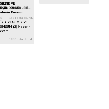
ĞİRDİR VE
ÜŞÜNDÜRDÜKLERİ...
aberin Devamı..
46
1524 defa okundu.
İİR KIZLARIMIZ VE
OMŞUM (2) Haberin
evamı..
8
1880 defa okundu.