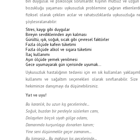
biri duygusal ve psikolojik sorunlardır. Kişinin mutsuz ve üzgü
bozukluğu yaşaması uykusuzluk problemine çağıran etkenlerdir. 
fiziksel olarak çekilen acılar ve rahatsızlıklarda uykusuzluğa 
şöylesıralanabilir:
Stres, kaygı gibi duygular
Bireyin sevdiklerinden ayrı kalması
Gürültü, ışık, soğuk, sıcak gibi çevresel faktörler
Fazla ölçüde kafein tüketimi
Fazla ölçüde alkol ve sigara tüketimi
İlaç kullanımı
Aşırı ölçüde yemek yenilmesi
Gece uyumayarak gün içerisinde uyumak…
Uykusuzluk hastalığının tedavisi için en sık kullanılan yaklaşımlar
kullanımı ve sağaltım seçenekleri olarak sınıflanabilir. S
hekiminize danışmayı da düşünebilirsiniz.
Yat ve uyu!
Bu karanlık, bu uzun kış gecelerinde...
Soğuk, buzdan bir perdeyle süslerken camı,
Dolaşırken birçok siyah gölge odamı,
Damarımda kurşunlaşıp donarken kanım;
Yine seni düşünmekle geçer zamanım...
Bu kimsesiz... Bu mahzun kış gecelerinde...