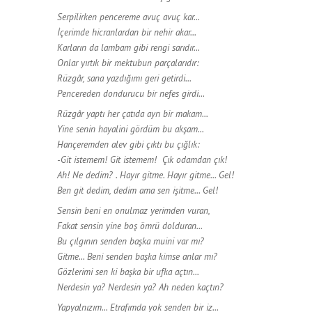
Serpilirken pencereme avuç avuç kar...
İçerimde hicranlardan bir nehir akar...
Karların da lambam gibi rengi sarıdır...
Onlar yırtık bir mektubun parçalarıdır:
Rüzgâr, sana yazdığımı geri getirdi...
Pencereden dondurucu bir nefes girdi...
Rüzgâr yaptı her çatıda ayrı bir makam...
Yine senin hayalini gördüm bu akşam...
Hançeremden alev gibi çıktı bu çığlık:
-Git istemem! Git istemem! Çık odamdan çık!
Ah! Ne dedim? . Hayır gitme. Hayır gitme... Gel!
Ben git dedim, dedim ama sen işitme... Gel!
Sensin beni en onulmaz yerimden vuran,
Fakat sensin yine boş ömrü dolduran...
Bu çılgının senden başka muini var mı?
Gitme... Beni senden başka kimse anlar mı?
Gözlerimi sen ki başka bir ufka açtın...
Nerdesin ya? Nerdesin ya? Ah neden kaçtın?
Yapyalnızım... Etrafımda yok senden bir iz...