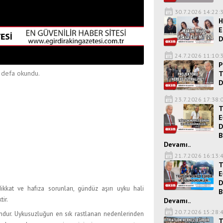
30.7.2026 14:22:
H
E
D
24.7.2026 11:10:
P
defa okundu.
T
D
23.7.2026 17:38:
T
E
D
B
Devamı..
21.7.2026 16:13:
T
E
D
ikkat ve hafıza sorunları, gündüz aşırı uyku hali
B
tir.
Devamı..
20.7.2026 15:28:
undur. Uykusuzluğun en sık rastlanan nedenlerinden
T