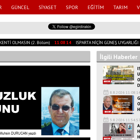
R
GÜNCEL
SİYASET
SPOR
EĞİTİM
TARIM
V
Tİ OLMASIN (2. Bölüm)
11:08:14
ISPARTA NİÇİN GÜNEŞ UYGARLIĞI K
İlgili Haberler
I
U
O
D
8.8.2026 11:08:1
G
O
H
3.8.2026 11:54:5
A
H
H