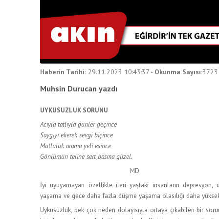
Haberin Tarihi:
29.11.2023 10:43:37
-
Okunma Sayısı:
3723
Muhsin Durucan yazdı
UYKUSUZLUK SORUNU
Acıyla tatlıyla günler geçince
Saygıyı ekerek sevgi biçince
Mutluluk arama yeli esince
Gönlümün teline sert basma güzel.
MD
İyi uyuyamayan özellikle ileri yaştaki insanların depresyon, d
yaşama ve gece daha fazla düşme yaşama olasılığı daha yüksek
Uykusuzluk, pek çok neden dolayısıyla ortaya çıkabilen bir sor