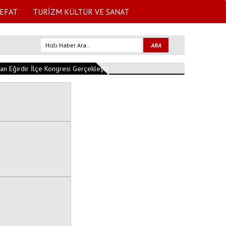
EFAT
TURİZM KÜLTÜR VE SANAT
n Eğirdir İlçe Kongresi Gerçekleştirildi
11:04:47
YEŞİLADA CAMİSİNİN 