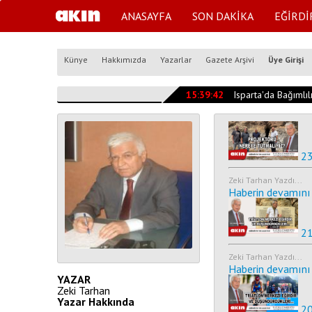
ANASAYFA
SON DAKİKA
EĞİRDİ
Künye
Hakkımızda
Yazarlar
Gazete Arşivi
Üye Girişi
15:39:42
Isparta'da Bağımlı
23
Zeki Tarhan Yazdı...
Haberin devamını 
21
Zeki Tarhan Yazdı...
Haberin devamını 
YAZAR
Zeki Tarhan
Yazar Hakkında
20