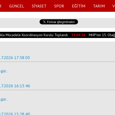
R
GÜNCEL
SİYASET
SPOR
EĞİTİM
TARIM
V
lıkla Mücadele Koordinasyon Kurulu Toplandı
13:04:26
MHP'nin 15. Olağa
.7.2026 17:38:03
gör..
.7.2026 16:13:46
gör..
.7.2026 15:28:40